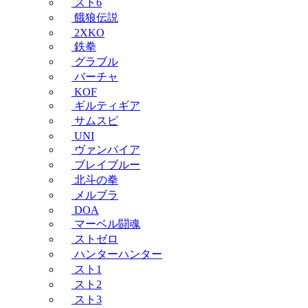
スト6
餓狼伝説
2XKO
鉄拳
グラブル
バーチャ
KOF
ギルティギア
サムスピ
UNI
ヴァンパイア
ブレイブルー
北斗の拳
メルブラ
DOA
マーベル闘魂
ストゼロ
ハンターハンター
スト1
スト2
スト3