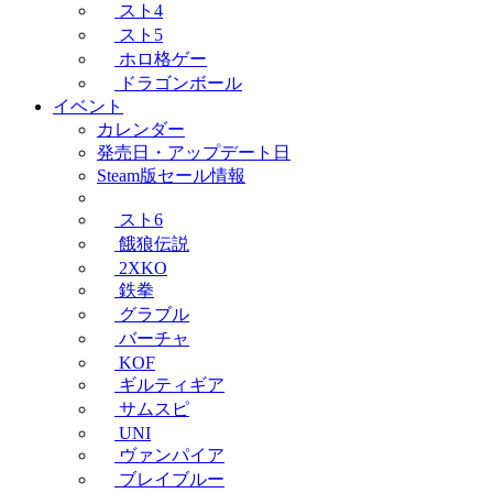
スト4
スト5
ホロ格ゲー
ドラゴンボール
イベント
カレンダー
発売日・アップデート日
Steam版セール情報
スト6
餓狼伝説
2XKO
鉄拳
グラブル
バーチャ
KOF
ギルティギア
サムスピ
UNI
ヴァンパイア
ブレイブルー