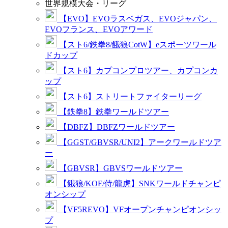
世界規模大会・リーグ
【EVO】EVOラスベガス、EVOジャパン、
EVOフランス、EVOアワード
【スト6/鉄拳8/餓狼CotW】eスポーツワール
ドカップ
【スト6】カプコンプロツアー、カプコンカ
ップ
【スト6】ストリートファイターリーグ
【鉄拳8】鉄拳ワールドツアー
【DBFZ】DBFZワールドツアー
【GGST/GBVSR/UNI2】アークワールドツア
ー
【GBVSR】GBVSワールドツアー
【餓狼/KOF/侍/龍虎】SNKワールドチャンピ
オンシップ
【VF5REVO】VFオープンチャンピオンシッ
プ