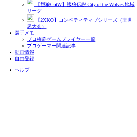
【餓狼CotW】餓狼伝説 City of the Wolves 地域
リーグ
【2XKO】コンペティティブシリーズ（非世
界大会）
選手メモ
プロ格闘ゲームプレイヤー一覧
プロゲーマー関連記事
動画情報
自由登録
ヘルプ