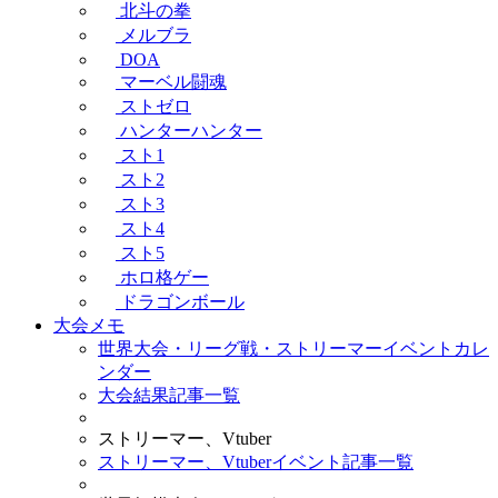
北斗の拳
メルブラ
DOA
マーベル闘魂
ストゼロ
ハンターハンター
スト1
スト2
スト3
スト4
スト5
ホロ格ゲー
ドラゴンボール
大会メモ
世界大会・リーグ戦・ストリーマーイベントカレ
ンダー
大会結果記事一覧
ストリーマー、Vtuber
ストリーマー、Vtuberイベント記事一覧