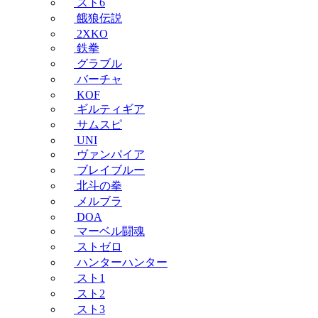
スト6
餓狼伝説
2XKO
鉄拳
グラブル
バーチャ
KOF
ギルティギア
サムスピ
UNI
ヴァンパイア
ブレイブルー
北斗の拳
メルブラ
DOA
マーベル闘魂
ストゼロ
ハンターハンター
スト1
スト2
スト3