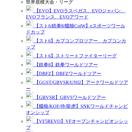
世界規模大会・リーグ
【EVO】EVOラスベガス、EVOジャパン、
EVOフランス、EVOアワード
【スト6/鉄拳8/餓狼CotW】eスポーツワール
ドカップ
【スト6】カプコンプロツアー、カプコンカ
ップ
【スト6】ストリートファイターリーグ
【鉄拳8】鉄拳ワールドツアー
【DBFZ】DBFZワールドツアー
【GGST/GBVSR/UNI2】アークワールドツア
ー
【GBVSR】GBVSワールドツアー
【餓狼/KOF/侍/龍虎】SNKワールドチャンピ
オンシップ
【VF5REVO】VFオープンチャンピオンシッ
プ