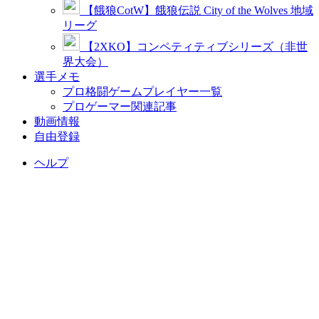
【餓狼CotW】餓狼伝説 City of the Wolves 地域
リーグ
【2XKO】コンペティティブシリーズ（非世
界大会）
選手メモ
プロ格闘ゲームプレイヤー一覧
プロゲーマー関連記事
動画情報
自由登録
ヘルプ