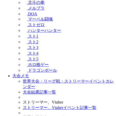
北斗の拳
メルブラ
DOA
マーベル闘魂
ストゼロ
ハンターハンター
スト1
スト2
スト3
スト4
スト5
ホロ格ゲー
ドラゴンボール
大会メモ
世界大会・リーグ戦・ストリーマーイベントカレ
ンダー
大会結果記事一覧
ストリーマー、Vtuber
ストリーマー、Vtuberイベント記事一覧