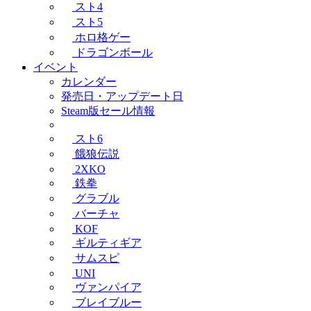
スト4
スト5
ホロ格ゲー
ドラゴンボール
イベント
カレンダー
発売日・アップデート日
Steam版セール情報
スト6
餓狼伝説
2XKO
鉄拳
グラブル
バーチャ
KOF
ギルティギア
サムスピ
UNI
ヴァンパイア
ブレイブルー