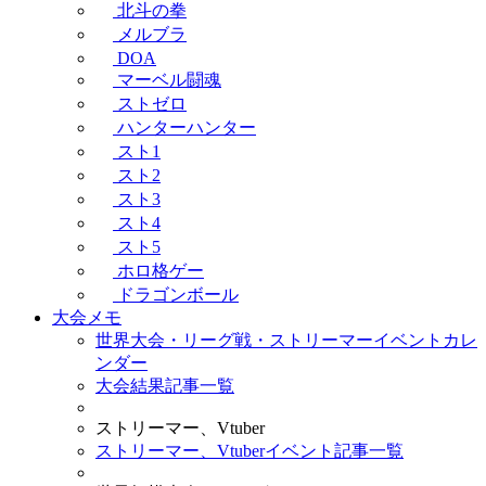
北斗の拳
メルブラ
DOA
マーベル闘魂
ストゼロ
ハンターハンター
スト1
スト2
スト3
スト4
スト5
ホロ格ゲー
ドラゴンボール
大会メモ
世界大会・リーグ戦・ストリーマーイベントカレ
ンダー
大会結果記事一覧
ストリーマー、Vtuber
ストリーマー、Vtuberイベント記事一覧