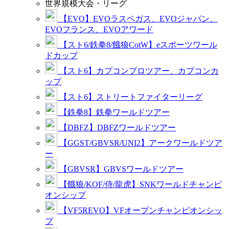
世界規模大会・リーグ
【EVO】EVOラスベガス、EVOジャパン、
EVOフランス、EVOアワード
【スト6/鉄拳8/餓狼CotW】eスポーツワール
ドカップ
【スト6】カプコンプロツアー、カプコンカ
ップ
【スト6】ストリートファイターリーグ
【鉄拳8】鉄拳ワールドツアー
【DBFZ】DBFZワールドツアー
【GGST/GBVSR/UNI2】アークワールドツア
ー
【GBVSR】GBVSワールドツアー
【餓狼/KOF/侍/龍虎】SNKワールドチャンピ
オンシップ
【VF5REVO】VFオープンチャンピオンシッ
プ