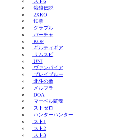
スト6
餓狼伝説
2XKO
鉄拳
グラブル
バーチャ
KOF
ギルティギア
サムスピ
UNI
ヴァンパイア
ブレイブルー
北斗の拳
メルブラ
DOA
マーベル闘魂
ストゼロ
ハンターハンター
スト1
スト2
スト3