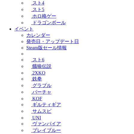
スト4
スト5
ホロ格ゲー
ドラゴンボール
イベント
カレンダー
発売日・アップデート日
Steam版セール情報
スト6
餓狼伝説
2XKO
鉄拳
グラブル
バーチャ
KOF
ギルティギア
サムスピ
UNI
ヴァンパイア
ブレイブルー