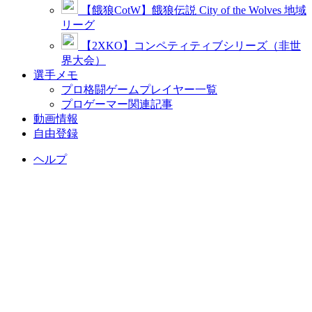
【餓狼CotW】餓狼伝説 City of the Wolves 地域
リーグ
【2XKO】コンペティティブシリーズ（非世
界大会）
選手メモ
プロ格闘ゲームプレイヤー一覧
プロゲーマー関連記事
動画情報
自由登録
ヘルプ