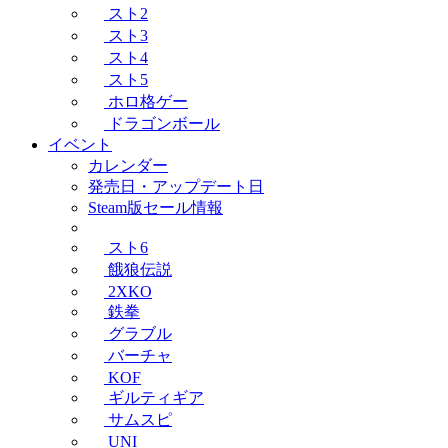
スト2
スト3
スト4
スト5
ホロ格ゲー
ドラゴンボール
イベント
カレンダー
発売日・アップデート日
Steam版セール情報
スト6
餓狼伝説
2XKO
鉄拳
グラブル
バーチャ
KOF
ギルティギア
サムスピ
UNI