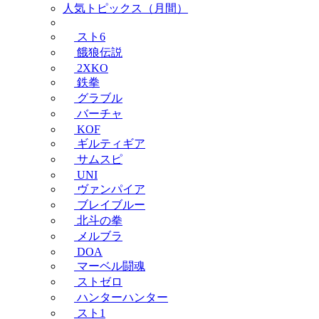
人気トピックス（月間）
スト6
餓狼伝説
2XKO
鉄拳
グラブル
バーチャ
KOF
ギルティギア
サムスピ
UNI
ヴァンパイア
ブレイブルー
北斗の拳
メルブラ
DOA
マーベル闘魂
ストゼロ
ハンターハンター
スト1