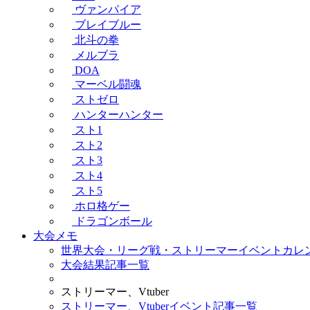
ヴァンパイア
ブレイブルー
北斗の拳
メルブラ
DOA
マーベル闘魂
ストゼロ
ハンターハンター
スト1
スト2
スト3
スト4
スト5
ホロ格ゲー
ドラゴンボール
大会メモ
世界大会・リーグ戦・ストリーマーイベントカレ
大会結果記事一覧
ストリーマー、Vtuber
ストリーマー、Vtuberイベント記事一覧