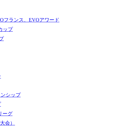
VOフランス、EVOアワード
ドカップ
プ
ー
オンシップ
プ
域リーグ
界大会）