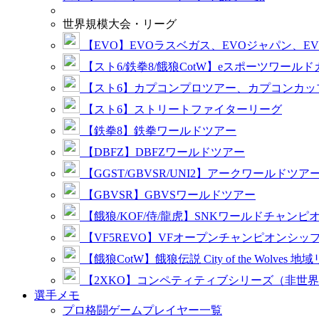
世界規模大会・リーグ
【EVO】EVOラスベガス、EVOジャパン、E
【スト6/鉄拳8/餓狼CotW】eスポーツワール
【スト6】カプコンプロツアー、カプコンカッ
【スト6】ストリートファイターリーグ
【鉄拳8】鉄拳ワールドツアー
【DBFZ】DBFZワールドツアー
【GGST/GBVSR/UNI2】アークワールドツア
【GBVSR】GBVSワールドツアー
【餓狼/KOF/侍/龍虎】SNKワールドチャンピ
【VF5REVO】VFオープンチャンピオンシッ
【餓狼CotW】餓狼伝説 City of the Wolves 地
【2XKO】コンペティティブシリーズ（非世
選手メモ
プロ格闘ゲームプレイヤー一覧