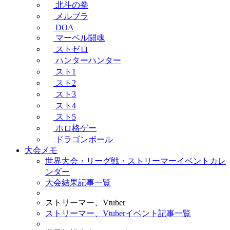
北斗の拳
メルブラ
DOA
マーベル闘魂
ストゼロ
ハンターハンター
スト1
スト2
スト3
スト4
スト5
ホロ格ゲー
ドラゴンボール
大会メモ
世界大会・リーグ戦・ストリーマーイベントカレ
ンダー
大会結果記事一覧
ストリーマー、Vtuber
ストリーマー、Vtuberイベント記事一覧