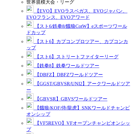
世界規模大会・リーグ
【EVO】EVOラスベガス、EVOジャパン、
EVOフランス、EVOアワード
【スト6/鉄拳8/餓狼CotW】eスポーツワール
ドカップ
【スト6】カプコンプロツアー、カプコンカ
ップ
【スト6】ストリートファイターリーグ
【鉄拳8】鉄拳ワールドツアー
【DBFZ】DBFZワールドツアー
【GGST/GBVSR/UNI2】アークワールドツア
ー
【GBVSR】GBVSワールドツアー
【餓狼/KOF/侍/龍虎】SNKワールドチャンピ
オンシップ
【VF5REVO】VFオープンチャンピオンシッ
プ