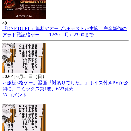
40
『DNF DUEL』無料のオープンβテストが実施。完全新作の
アラド戦記格ゲー：～12/20（月）23:00まで
2020年6月21日（日）
お嬢様×格ゲー。漫画『対ありでした。』ボイス付きPVが公
開に。コミックス第1巻、6/23発売
33 コメント