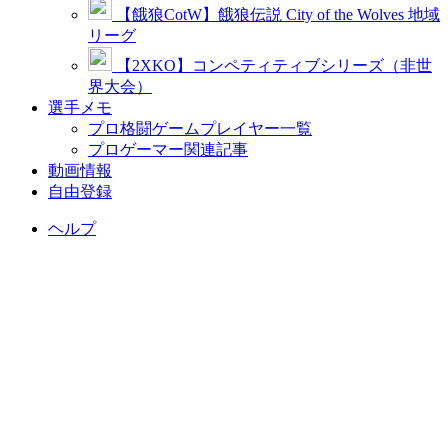
【餓狼CotW】餓狼伝説 City of the Wolves 地域
リーグ
【2XKO】コンペティティブシリーズ（非世
界大会）
選手メモ
プロ格闘ゲームプレイヤー一覧
プロゲーマー関連記事
動画情報
自由登録
ヘルプ