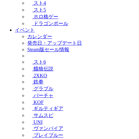
スト4
スト5
ホロ格ゲー
ドラゴンボール
イベント
カレンダー
発売日・アップデート日
Steam版セール情報
スト6
餓狼伝説
2XKO
鉄拳
グラブル
バーチャ
KOF
ギルティギア
サムスピ
UNI
ヴァンパイア
ブレイブルー