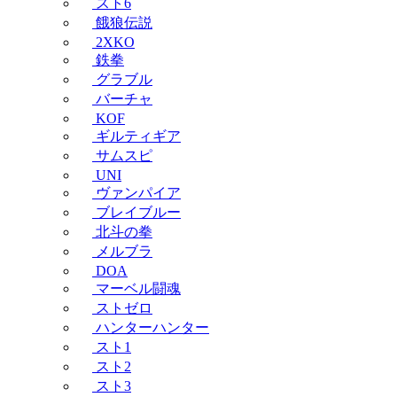
スト6
餓狼伝説
2XKO
鉄拳
グラブル
バーチャ
KOF
ギルティギア
サムスピ
UNI
ヴァンパイア
ブレイブルー
北斗の拳
メルブラ
DOA
マーベル闘魂
ストゼロ
ハンターハンター
スト1
スト2
スト3