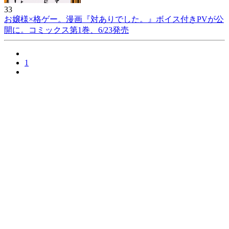
33
お嬢様×格ゲー。漫画『対ありでした。』ボイス付きPVが公
開に。コミックス第1巻、6/23発売
1