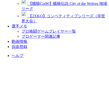
【餓狼CotW】餓狼伝説 City of the Wolves 地域
リーグ
【2XKO】コンペティティブシリーズ（非世
界大会）
選手メモ
プロ格闘ゲームプレイヤー一覧
プロゲーマー関連記事
動画情報
自由登録
ヘルプ