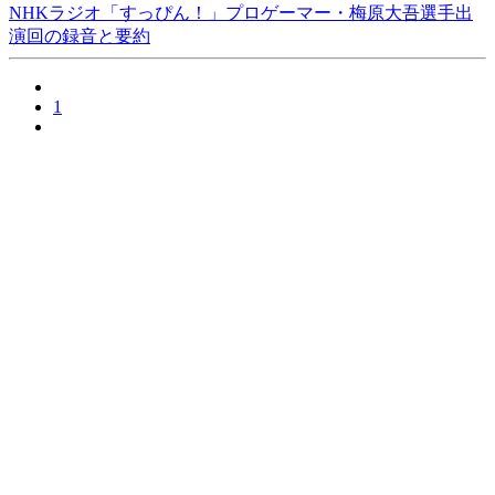
NHKラジオ「すっぴん！」プロゲーマー・梅原大吾選手出
演回の録音と要約
1