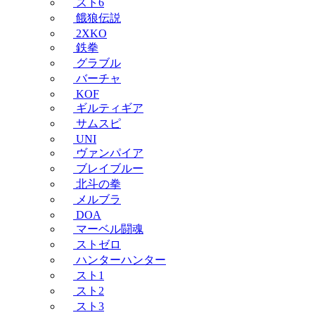
スト6
餓狼伝説
2XKO
鉄拳
グラブル
バーチャ
KOF
ギルティギア
サムスピ
UNI
ヴァンパイア
ブレイブルー
北斗の拳
メルブラ
DOA
マーベル闘魂
ストゼロ
ハンターハンター
スト1
スト2
スト3