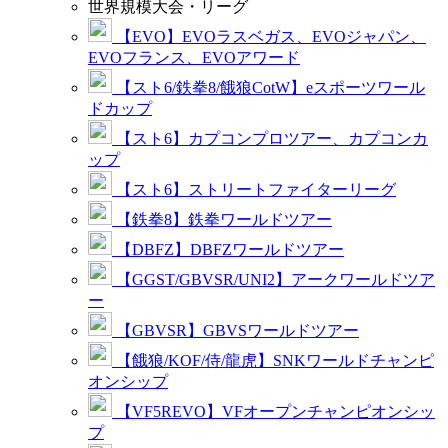
世界規模大会・リーグ
【EVO】EVOラスベガス、EVOジャパン、
EVOフランス、EVOアワード
【スト6/鉄拳8/餓狼CotW】eスポーツワール
ドカップ
【スト6】カプコンプロツアー、カプコンカ
ップ
【スト6】ストリートファイターリーグ
【鉄拳8】鉄拳ワールドツアー
【DBFZ】DBFZワールドツアー
【GGST/GBVSR/UNI2】アークワールドツア
ー
【GBVSR】GBVSワールドツアー
【餓狼/KOF/侍/龍虎】SNKワールドチャンピ
オンシップ
【VF5REVO】VFオープンチャンピオンシッ
プ