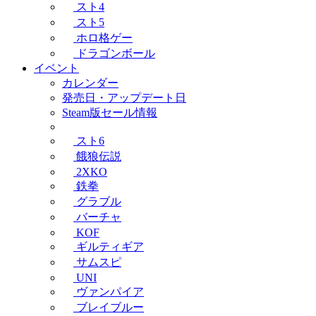
スト4
スト5
ホロ格ゲー
ドラゴンボール
イベント
カレンダー
発売日・アップデート日
Steam版セール情報
スト6
餓狼伝説
2XKO
鉄拳
グラブル
バーチャ
KOF
ギルティギア
サムスピ
UNI
ヴァンパイア
ブレイブルー