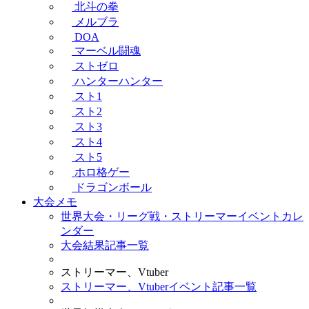
北斗の拳
メルブラ
DOA
マーベル闘魂
ストゼロ
ハンターハンター
スト1
スト2
スト3
スト4
スト5
ホロ格ゲー
ドラゴンボール
大会メモ
世界大会・リーグ戦・ストリーマーイベントカレ
ンダー
大会結果記事一覧
ストリーマー、Vtuber
ストリーマー、Vtuberイベント記事一覧