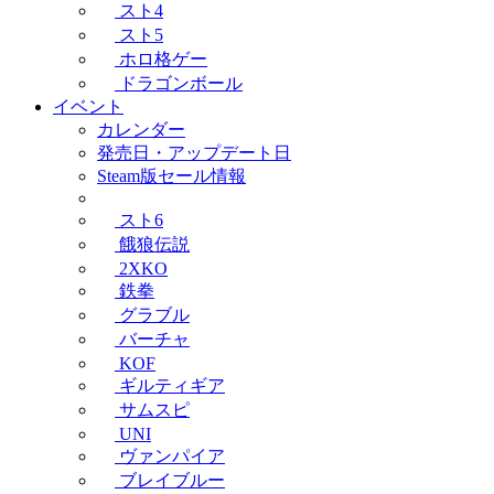
スト4
スト5
ホロ格ゲー
ドラゴンボール
イベント
カレンダー
発売日・アップデート日
Steam版セール情報
スト6
餓狼伝説
2XKO
鉄拳
グラブル
バーチャ
KOF
ギルティギア
サムスピ
UNI
ヴァンパイア
ブレイブルー