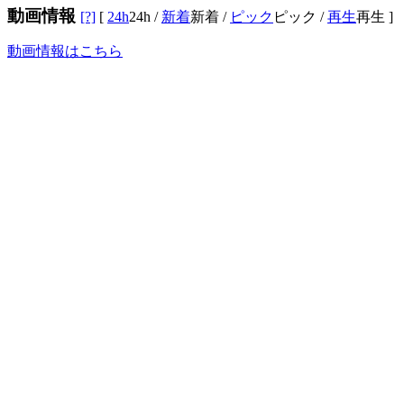
動画情報
[?]
[
24h
24h
/
新着
新着
/
ピック
ピック
/
再生
再生
]
動画情報はこちら