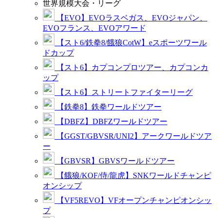
世界規模大会・リーグ
【EVO】EVOラスベガス、EVOジャパン、
EVOフランス、EVOアワード
【スト6/鉄拳8/餓狼CotW】eスポーツワール
ドカップ
【スト6】カプコンプロツアー、カプコンカ
ップ
【スト6】ストリートファイターリーグ
【鉄拳8】鉄拳ワールドツアー
【DBFZ】DBFZワールドツアー
【GGST/GBVSR/UNI2】アークワールドツア
ー
【GBVSR】GBVSワールドツアー
【餓狼/KOF/侍/龍虎】SNKワールドチャンピ
オンシップ
【VF5REVO】VFオープンチャンピオンシッ
プ