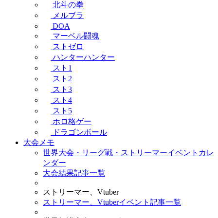
北斗の拳
メルブラ
DOA
マーベル闘魂
ストゼロ
ハンターハンター
スト1
スト2
スト3
スト4
スト5
ホロ格ゲー
ドラゴンボール
大会メモ
世界大会・リーグ戦・ストリーマーイベントカレ
ンダー
大会結果記事一覧
ストリーマー、Vtuber
ストリーマー、Vtuberイベント記事一覧