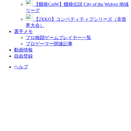
【餓狼CotW】餓狼伝説 City of the Wolves 地域
リーグ
【2XKO】コンペティティブシリーズ（非世
界大会）
選手メモ
プロ格闘ゲームプレイヤー一覧
プロゲーマー関連記事
動画情報
自由登録
ヘルプ