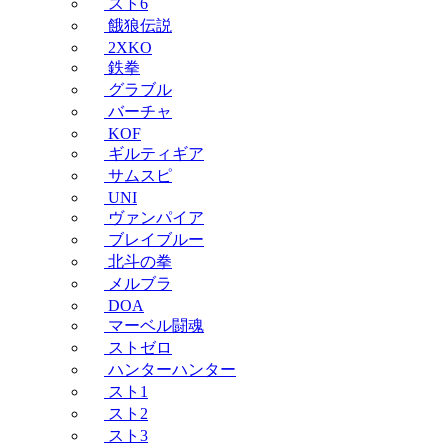
スト6
餓狼伝説
2XKO
鉄拳
グラブル
バーチャ
KOF
ギルティギア
サムスピ
UNI
ヴァンパイア
ブレイブルー
北斗の拳
メルブラ
DOA
マーベル闘魂
ストゼロ
ハンターハンター
スト1
スト2
スト3