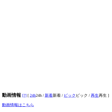
動画情報
[?]
[
24h
24h
/
新着
新着
/
ピック
ピック
/
再生
再生
]
動画情報はこちら