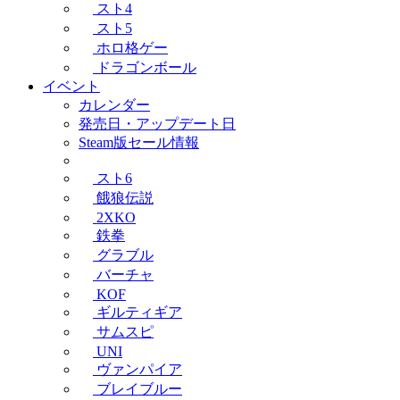
スト4
スト5
ホロ格ゲー
ドラゴンボール
イベント
カレンダー
発売日・アップデート日
Steam版セール情報
スト6
餓狼伝説
2XKO
鉄拳
グラブル
バーチャ
KOF
ギルティギア
サムスピ
UNI
ヴァンパイア
ブレイブルー