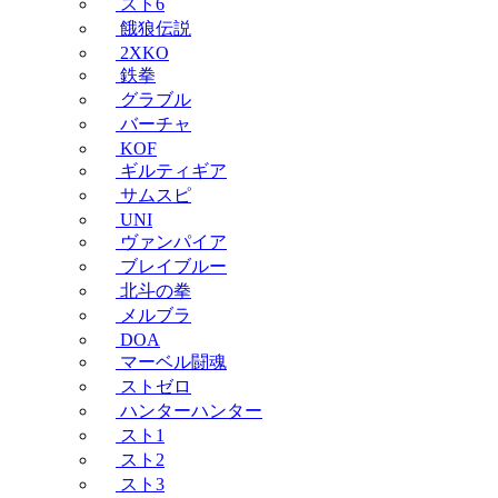
スト6
餓狼伝説
2XKO
鉄拳
グラブル
バーチャ
KOF
ギルティギア
サムスピ
UNI
ヴァンパイア
ブレイブルー
北斗の拳
メルブラ
DOA
マーベル闘魂
ストゼロ
ハンターハンター
スト1
スト2
スト3