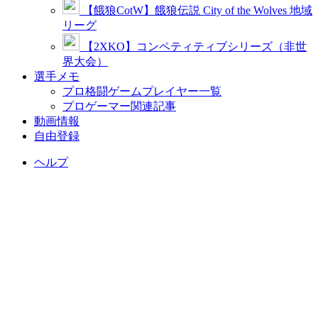
【餓狼CotW】餓狼伝説 City of the Wolves 地域
リーグ
【2XKO】コンペティティブシリーズ（非世
界大会）
選手メモ
プロ格闘ゲームプレイヤー一覧
プロゲーマー関連記事
動画情報
自由登録
ヘルプ