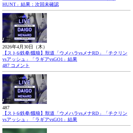
HUNT」結果：次回未確認
2026年4月30日（木）
【スト6/鉄拳/餓狼】獣道「ウメハラvsメナRD」「チクリン
vsアッシュ」「ラギアvsGO1」結果
487 コメント
487
【スト6/鉄拳/餓狼】獣道「ウメハラvsメナRD」「チクリン
vsアッシュ」「ラギアvsGO1」結果