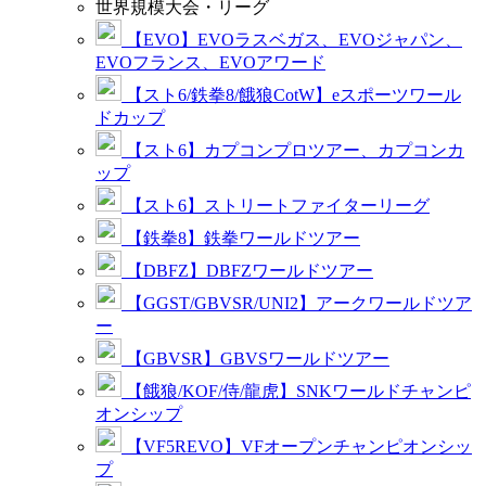
世界規模大会・リーグ
【EVO】EVOラスベガス、EVOジャパン、
EVOフランス、EVOアワード
【スト6/鉄拳8/餓狼CotW】eスポーツワール
ドカップ
【スト6】カプコンプロツアー、カプコンカ
ップ
【スト6】ストリートファイターリーグ
【鉄拳8】鉄拳ワールドツアー
【DBFZ】DBFZワールドツアー
【GGST/GBVSR/UNI2】アークワールドツア
ー
【GBVSR】GBVSワールドツアー
【餓狼/KOF/侍/龍虎】SNKワールドチャンピ
オンシップ
【VF5REVO】VFオープンチャンピオンシッ
プ