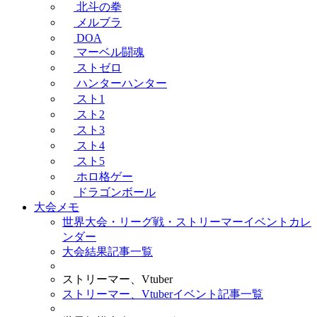
北斗の拳
メルブラ
DOA
マーベル闘魂
ストゼロ
ハンターハンター
スト1
スト2
スト3
スト4
スト5
ホロ格ゲー
ドラゴンボール
大会メモ
世界大会・リーグ戦・ストリーマーイベントカレ
ンダー
大会結果記事一覧
ストリーマー、Vtuber
ストリーマー、Vtuberイベント記事一覧