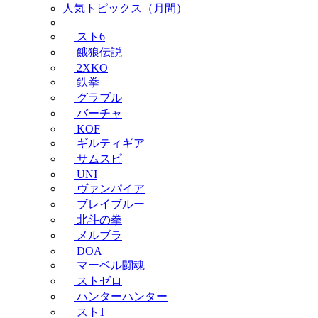
人気トピックス（月間）
スト6
餓狼伝説
2XKO
鉄拳
グラブル
バーチャ
KOF
ギルティギア
サムスピ
UNI
ヴァンパイア
ブレイブルー
北斗の拳
メルブラ
DOA
マーベル闘魂
ストゼロ
ハンターハンター
スト1