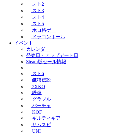
スト2
スト3
スト4
スト5
ホロ格ゲー
ドラゴンボール
イベント
カレンダー
発売日・アップデート日
Steam版セール情報
スト6
餓狼伝説
2XKO
鉄拳
グラブル
バーチャ
KOF
ギルティギア
サムスピ
UNI