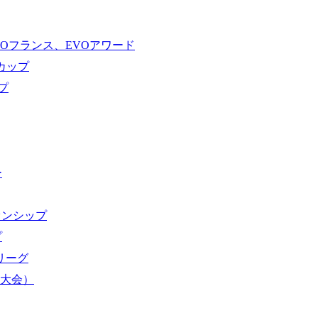
VOフランス、EVOアワード
ドカップ
プ
ー
オンシップ
プ
域リーグ
界大会）