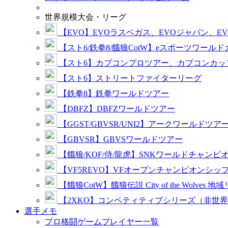
世界規模大会・リーグ
【EVO】EVOラスベガス、EVOジャパン、E
【スト6/鉄拳8/餓狼CotW】eスポーツワール
【スト6】カプコンプロツアー、カプコンカッ
【スト6】ストリートファイターリーグ
【鉄拳8】鉄拳ワールドツアー
【DBFZ】DBFZワールドツアー
【GGST/GBVSR/UNI2】アークワールドツア
【GBVSR】GBVSワールドツアー
【餓狼/KOF/侍/龍虎】SNKワールドチャンピ
【VF5REVO】VFオープンチャンピオンシッ
【餓狼CotW】餓狼伝説 City of the Wolves 地
【2XKO】コンペティティブシリーズ（非世
選手メモ
プロ格闘ゲームプレイヤー一覧