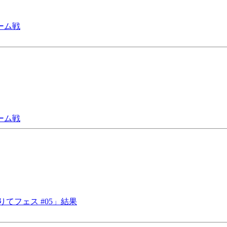
ーム戦
ーム戦
りてフェス #05」結果