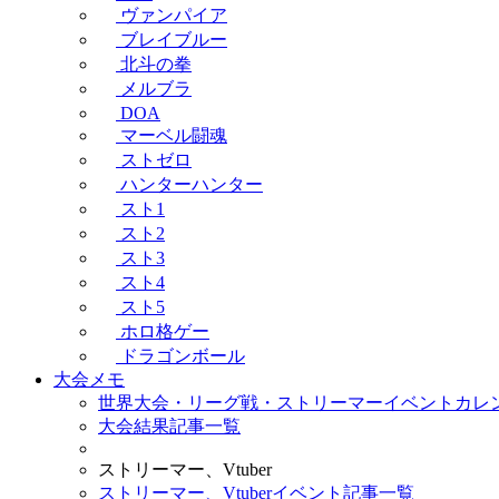
ヴァンパイア
ブレイブルー
北斗の拳
メルブラ
DOA
マーベル闘魂
ストゼロ
ハンターハンター
スト1
スト2
スト3
スト4
スト5
ホロ格ゲー
ドラゴンボール
大会メモ
世界大会・リーグ戦・ストリーマーイベントカレ
大会結果記事一覧
ストリーマー、Vtuber
ストリーマー、Vtuberイベント記事一覧