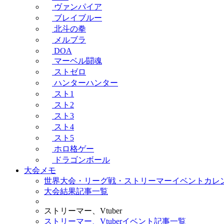
ヴァンパイア
ブレイブルー
北斗の拳
メルブラ
DOA
マーベル闘魂
ストゼロ
ハンターハンター
スト1
スト2
スト3
スト4
スト5
ホロ格ゲー
ドラゴンボール
大会メモ
世界大会・リーグ戦・ストリーマーイベントカレ
大会結果記事一覧
ストリーマー、Vtuber
ストリーマー、Vtuberイベント記事一覧