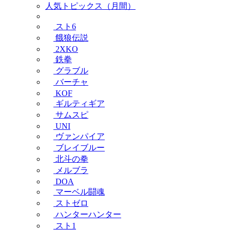
人気トピックス（月間）
スト6
餓狼伝説
2XKO
鉄拳
グラブル
バーチャ
KOF
ギルティギア
サムスピ
UNI
ヴァンパイア
ブレイブルー
北斗の拳
メルブラ
DOA
マーベル闘魂
ストゼロ
ハンターハンター
スト1