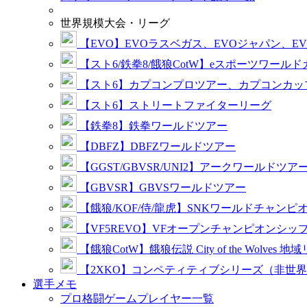
世界規模大会・リーグ
【EVO】EVOラスベガス、EVOジャパン、E
【スト6/鉄拳8/餓狼CotW】eスポーツワール
【スト6】カプコンプロツアー、カプコンカッ
【スト6】ストリートファイターリーグ
【鉄拳8】鉄拳ワールドツアー
【DBFZ】DBFZワールドツアー
【GGST/GBVSR/UNI2】アークワールドツア
【GBVSR】GBVSワールドツアー
【餓狼/KOF/侍/龍虎】SNKワールドチャンピ
【VF5REVO】VFオープンチャンピオンシッ
【餓狼CotW】餓狼伝説 City of the Wolves 地
【2XKO】コンペティティブシリーズ（非世
選手メモ
プロ格闘ゲームプレイヤー一覧