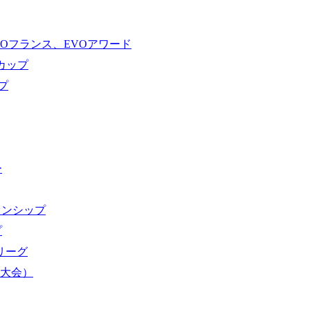
VOフランス、EVOアワード
ドカップ
プ
ー
オンシップ
プ
域リーグ
界大会）