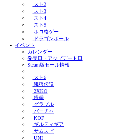
スト2
スト3
スト4
スト5
ホロ格ゲー
ドラゴンボール
イベント
カレンダー
発売日・アップデート日
Steam版セール情報
スト6
餓狼伝説
2XKO
鉄拳
グラブル
バーチャ
KOF
ギルティギア
サムスピ
UNI