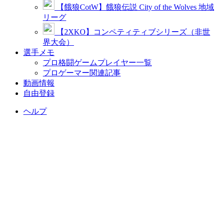
【餓狼CotW】餓狼伝説 City of the Wolves 地域
リーグ
【2XKO】コンペティティブシリーズ（非世
界大会）
選手メモ
プロ格闘ゲームプレイヤー一覧
プロゲーマー関連記事
動画情報
自由登録
ヘルプ