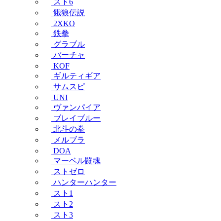
スト6
餓狼伝説
2XKO
鉄拳
グラブル
バーチャ
KOF
ギルティギア
サムスピ
UNI
ヴァンパイア
ブレイブルー
北斗の拳
メルブラ
DOA
マーベル闘魂
ストゼロ
ハンターハンター
スト1
スト2
スト3