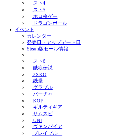
スト4
スト5
ホロ格ゲー
ドラゴンボール
イベント
カレンダー
発売日・アップデート日
Steam版セール情報
スト6
餓狼伝説
2XKO
鉄拳
グラブル
バーチャ
KOF
ギルティギア
サムスピ
UNI
ヴァンパイア
ブレイブルー