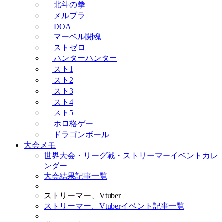
北斗の拳
メルブラ
DOA
マーベル闘魂
ストゼロ
ハンターハンター
スト1
スト2
スト3
スト4
スト5
ホロ格ゲー
ドラゴンボール
大会メモ
世界大会・リーグ戦・ストリーマーイベントカレ
ンダー
大会結果記事一覧
ストリーマー、Vtuber
ストリーマー、Vtuberイベント記事一覧