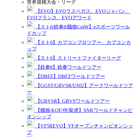
世界規模大会・リーグ
【EVO】EVOラスベガス、EVOジャパン、
EVOフランス、EVOアワード
【スト6/鉄拳8/餓狼CotW】eスポーツワール
ドカップ
【スト6】カプコンプロツアー、カプコンカ
ップ
【スト6】ストリートファイターリーグ
【鉄拳8】鉄拳ワールドツアー
【DBFZ】DBFZワールドツアー
【GGST/GBVSR/UNI2】アークワールドツア
ー
【GBVSR】GBVSワールドツアー
【餓狼/KOF/侍/龍虎】SNKワールドチャンピ
オンシップ
【VF5REVO】VFオープンチャンピオンシッ
プ