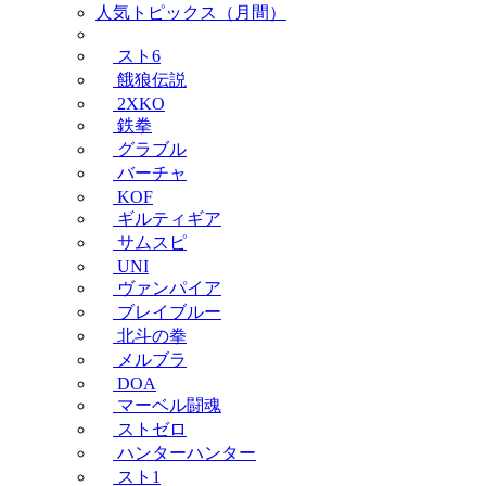
人気トピックス（月間）
スト6
餓狼伝説
2XKO
鉄拳
グラブル
バーチャ
KOF
ギルティギア
サムスピ
UNI
ヴァンパイア
ブレイブルー
北斗の拳
メルブラ
DOA
マーベル闘魂
ストゼロ
ハンターハンター
スト1