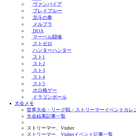
ヴァンパイア
ブレイブルー
北斗の拳
メルブラ
DOA
マーベル闘魂
ストゼロ
ハンターハンター
スト1
スト2
スト3
スト4
スト5
ホロ格ゲー
ドラゴンボール
大会メモ
世界大会・リーグ戦・ストリーマーイベントカレ
大会結果記事一覧
ストリーマー、Vtuber
ストリーマー、Vtuberイベント記事一覧