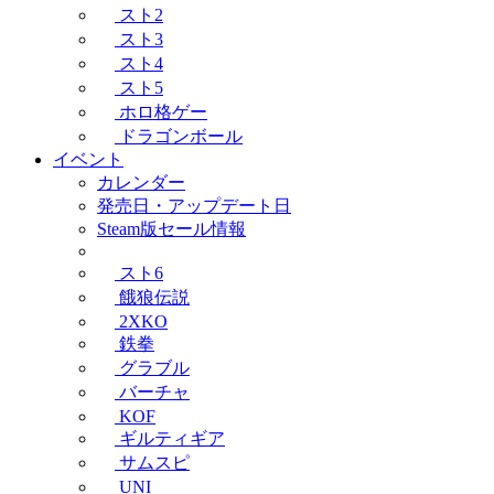
スト2
スト3
スト4
スト5
ホロ格ゲー
ドラゴンボール
イベント
カレンダー
発売日・アップデート日
Steam版セール情報
スト6
餓狼伝説
2XKO
鉄拳
グラブル
バーチャ
KOF
ギルティギア
サムスピ
UNI