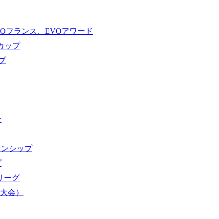
VOフランス、EVOアワード
ドカップ
プ
ー
オンシップ
プ
域リーグ
界大会）