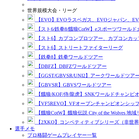
世界規模大会・リーグ
【EVO】EVOラスベガス、EVOジャパン、E
【スト6/鉄拳8/餓狼CotW】eスポーツワール
【スト6】カプコンプロツアー、カプコンカッ
【スト6】ストリートファイターリーグ
【鉄拳8】鉄拳ワールドツアー
【DBFZ】DBFZワールドツアー
【GGST/GBVSR/UNI2】アークワールドツア
【GBVSR】GBVSワールドツアー
【餓狼/KOF/侍/龍虎】SNKワールドチャンピ
【VF5REVO】VFオープンチャンピオンシッ
【餓狼CotW】餓狼伝説 City of the Wolves 地
【2XKO】コンペティティブシリーズ（非世
選手メモ
プロ格闘ゲームプレイヤー一覧