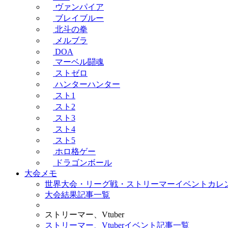
ヴァンパイア
ブレイブルー
北斗の拳
メルブラ
DOA
マーベル闘魂
ストゼロ
ハンターハンター
スト1
スト2
スト3
スト4
スト5
ホロ格ゲー
ドラゴンボール
大会メモ
世界大会・リーグ戦・ストリーマーイベントカレ
大会結果記事一覧
ストリーマー、Vtuber
ストリーマー、Vtuberイベント記事一覧