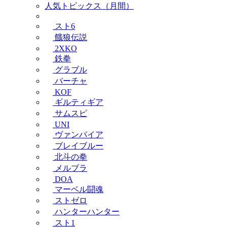
人気トピックス（月間）
スト6
餓狼伝説
2XKO
鉄拳
グラブル
バーチャ
KOF
ギルティギア
サムスピ
UNI
ヴァンパイア
ブレイブルー
北斗の拳
メルブラ
DOA
マーベル闘魂
ストゼロ
ハンターハンター
スト1