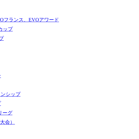
VOフランス、EVOアワード
ドカップ
プ
ー
オンシップ
プ
域リーグ
界大会）