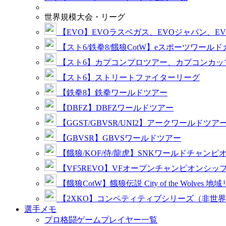
世界規模大会・リーグ
【EVO】EVOラスベガス、EVOジャパン、E
【スト6/鉄拳8/餓狼CotW】eスポーツワール
【スト6】カプコンプロツアー、カプコンカッ
【スト6】ストリートファイターリーグ
【鉄拳8】鉄拳ワールドツアー
【DBFZ】DBFZワールドツアー
【GGST/GBVSR/UNI2】アークワールドツア
【GBVSR】GBVSワールドツアー
【餓狼/KOF/侍/龍虎】SNKワールドチャンピ
【VF5REVO】VFオープンチャンピオンシッ
【餓狼CotW】餓狼伝説 City of the Wolves 地
【2XKO】コンペティティブシリーズ（非世
選手メモ
プロ格闘ゲームプレイヤー一覧