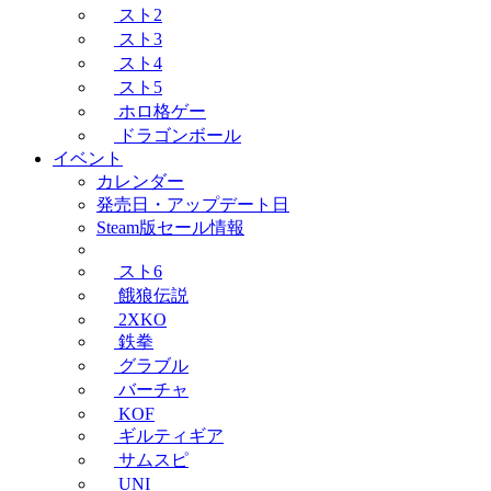
スト2
スト3
スト4
スト5
ホロ格ゲー
ドラゴンボール
イベント
カレンダー
発売日・アップデート日
Steam版セール情報
スト6
餓狼伝説
2XKO
鉄拳
グラブル
バーチャ
KOF
ギルティギア
サムスピ
UNI