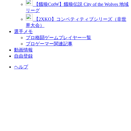
【餓狼CotW】餓狼伝説 City of the Wolves 地域
リーグ
【2XKO】コンペティティブシリーズ（非世
界大会）
選手メモ
プロ格闘ゲームプレイヤー一覧
プロゲーマー関連記事
動画情報
自由登録
ヘルプ