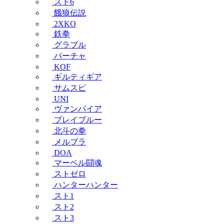
スト6
餓狼伝説
2XKO
鉄拳
グラブル
バーチャ
KOF
ギルティギア
サムスピ
UNI
ヴァンパイア
ブレイブルー
北斗の拳
メルブラ
DOA
マーベル闘魂
ストゼロ
ハンターハンター
スト1
スト2
スト3