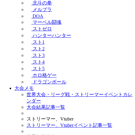
北斗の拳
メルブラ
DOA
マーベル闘魂
ストゼロ
ハンターハンター
スト1
スト2
スト3
スト4
スト5
ホロ格ゲー
ドラゴンボール
大会メモ
世界大会・リーグ戦・ストリーマーイベントカレ
ンダー
大会結果記事一覧
ストリーマー、Vtuber
ストリーマー、Vtuberイベント記事一覧