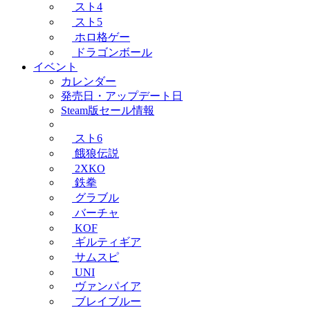
スト4
スト5
ホロ格ゲー
ドラゴンボール
イベント
カレンダー
発売日・アップデート日
Steam版セール情報
スト6
餓狼伝説
2XKO
鉄拳
グラブル
バーチャ
KOF
ギルティギア
サムスピ
UNI
ヴァンパイア
ブレイブルー