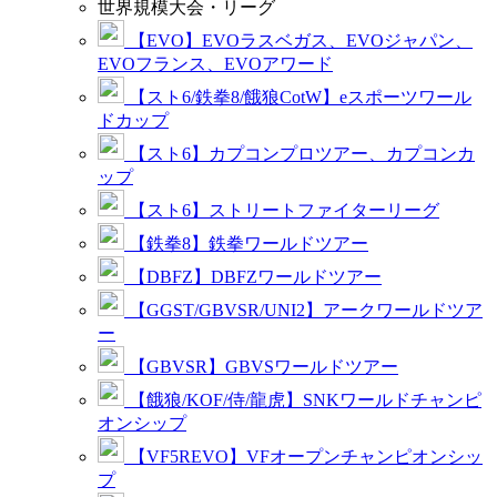
世界規模大会・リーグ
【EVO】EVOラスベガス、EVOジャパン、
EVOフランス、EVOアワード
【スト6/鉄拳8/餓狼CotW】eスポーツワール
ドカップ
【スト6】カプコンプロツアー、カプコンカ
ップ
【スト6】ストリートファイターリーグ
【鉄拳8】鉄拳ワールドツアー
【DBFZ】DBFZワールドツアー
【GGST/GBVSR/UNI2】アークワールドツア
ー
【GBVSR】GBVSワールドツアー
【餓狼/KOF/侍/龍虎】SNKワールドチャンピ
オンシップ
【VF5REVO】VFオープンチャンピオンシッ
プ