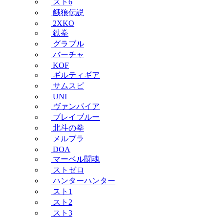
スト6
餓狼伝説
2XKO
鉄拳
グラブル
バーチャ
KOF
ギルティギア
サムスピ
UNI
ヴァンパイア
ブレイブルー
北斗の拳
メルブラ
DOA
マーベル闘魂
ストゼロ
ハンターハンター
スト1
スト2
スト3