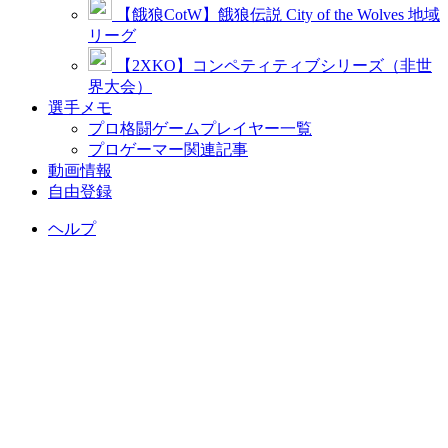
【餓狼CotW】餓狼伝説 City of the Wolves 地域
リーグ
【2XKO】コンペティティブシリーズ（非世
界大会）
選手メモ
プロ格闘ゲームプレイヤー一覧
プロゲーマー関連記事
動画情報
自由登録
ヘルプ