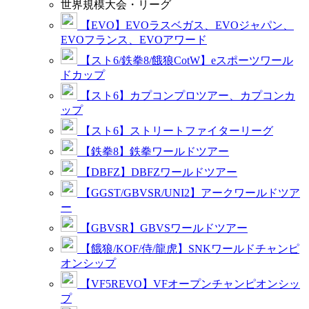
世界規模大会・リーグ
【EVO】EVOラスベガス、EVOジャパン、
EVOフランス、EVOアワード
【スト6/鉄拳8/餓狼CotW】eスポーツワール
ドカップ
【スト6】カプコンプロツアー、カプコンカ
ップ
【スト6】ストリートファイターリーグ
【鉄拳8】鉄拳ワールドツアー
【DBFZ】DBFZワールドツアー
【GGST/GBVSR/UNI2】アークワールドツア
ー
【GBVSR】GBVSワールドツアー
【餓狼/KOF/侍/龍虎】SNKワールドチャンピ
オンシップ
【VF5REVO】VFオープンチャンピオンシッ
プ