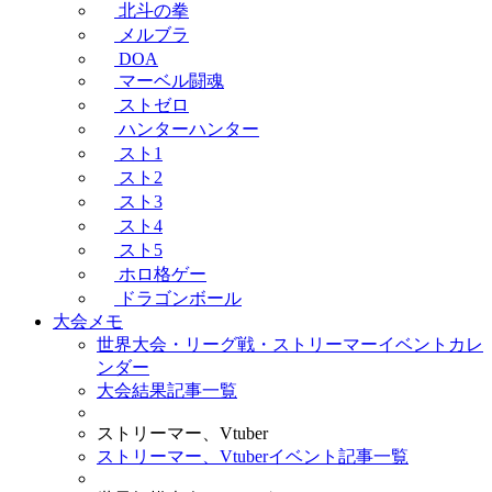
北斗の拳
メルブラ
DOA
マーベル闘魂
ストゼロ
ハンターハンター
スト1
スト2
スト3
スト4
スト5
ホロ格ゲー
ドラゴンボール
大会メモ
世界大会・リーグ戦・ストリーマーイベントカレ
ンダー
大会結果記事一覧
ストリーマー、Vtuber
ストリーマー、Vtuberイベント記事一覧