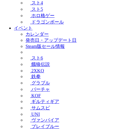
スト4
スト5
ホロ格ゲー
ドラゴンボール
イベント
カレンダー
発売日・アップデート日
Steam版セール情報
スト6
餓狼伝説
2XKO
鉄拳
グラブル
バーチャ
KOF
ギルティギア
サムスピ
UNI
ヴァンパイア
ブレイブルー