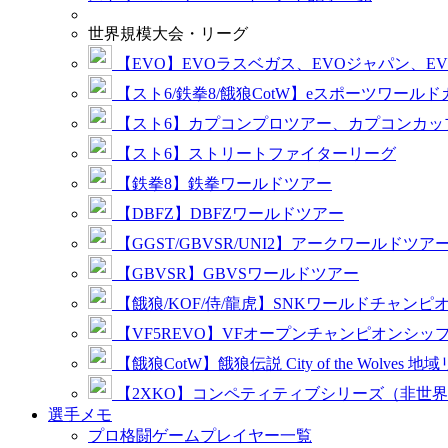
世界規模大会・リーグ
【EVO】EVOラスベガス、EVOジャパン、E
【スト6/鉄拳8/餓狼CotW】eスポーツワール
【スト6】カプコンプロツアー、カプコンカッ
【スト6】ストリートファイターリーグ
【鉄拳8】鉄拳ワールドツアー
【DBFZ】DBFZワールドツアー
【GGST/GBVSR/UNI2】アークワールドツア
【GBVSR】GBVSワールドツアー
【餓狼/KOF/侍/龍虎】SNKワールドチャンピ
【VF5REVO】VFオープンチャンピオンシッ
【餓狼CotW】餓狼伝説 City of the Wolves 地
【2XKO】コンペティティブシリーズ（非世
選手メモ
プロ格闘ゲームプレイヤー一覧