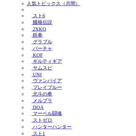
人気トピックス（月間）
スト6
餓狼伝説
2XKO
鉄拳
グラブル
バーチャ
KOF
ギルティギア
サムスピ
UNI
ヴァンパイア
ブレイブルー
北斗の拳
メルブラ
DOA
マーベル闘魂
ストゼロ
ハンターハンター
スト1