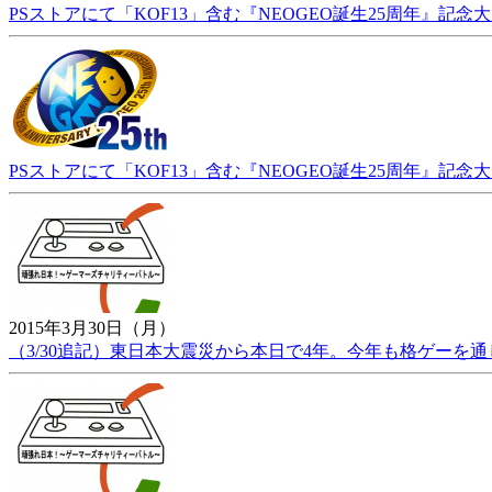
PSストアにて「KOF13」含む『NEOGEO誕生25周年』記
PSストアにて「KOF13」含む『NEOGEO誕生25周年』記
2015年3月30日（月）
（3/30追記）東日本大震災から本日で4年。今年も格ゲー