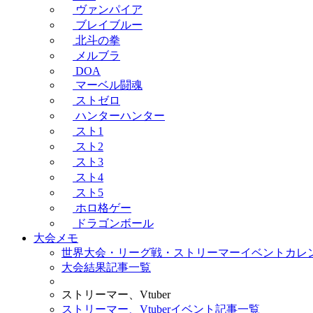
ヴァンパイア
ブレイブルー
北斗の拳
メルブラ
DOA
マーベル闘魂
ストゼロ
ハンターハンター
スト1
スト2
スト3
スト4
スト5
ホロ格ゲー
ドラゴンボール
大会メモ
世界大会・リーグ戦・ストリーマーイベントカレ
大会結果記事一覧
ストリーマー、Vtuber
ストリーマー、Vtuberイベント記事一覧