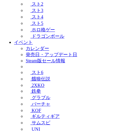
スト2
スト3
スト4
スト5
ホロ格ゲー
ドラゴンボール
イベント
カレンダー
発売日・アップデート日
Steam版セール情報
スト6
餓狼伝説
2XKO
鉄拳
グラブル
バーチャ
KOF
ギルティギア
サムスピ
UNI