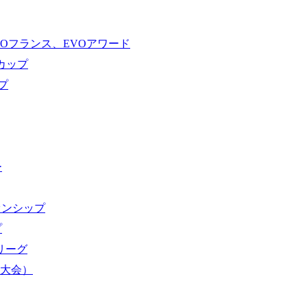
VOフランス、EVOアワード
ドカップ
プ
ー
オンシップ
プ
域リーグ
界大会）