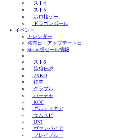
スト4
スト5
ホロ格ゲー
ドラゴンボール
イベント
カレンダー
発売日・アップデート日
Steam版セール情報
スト6
餓狼伝説
2XKO
鉄拳
グラブル
バーチャ
KOF
ギルティギア
サムスピ
UNI
ヴァンパイア
ブレイブルー