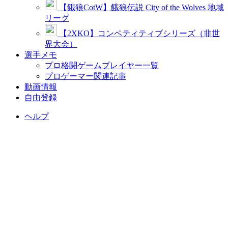
【餓狼CotW】餓狼伝説 City of the Wolves 地域
リーグ
【2XKO】コンペティティブシリーズ（非世
界大会）
選手メモ
プロ格闘ゲームプレイヤー一覧
プロゲーマー関連記事
動画情報
自由登録
ヘルプ