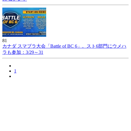
81
カナダ スマブラ大会「Battle of BC 6」。スト6部門にウメハ
ラも参加：3/29～31
1