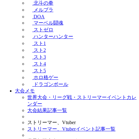
北斗の拳
メルブラ
DOA
マーベル闘魂
ストゼロ
ハンターハンター
スト1
スト2
スト3
スト4
スト5
ホロ格ゲー
ドラゴンボール
大会メモ
世界大会・リーグ戦・ストリーマーイベントカレ
ンダー
大会結果記事一覧
ストリーマー、Vtuber
ストリーマー、Vtuberイベント記事一覧