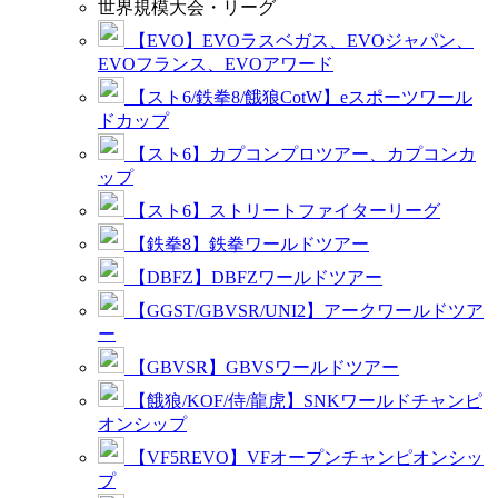
世界規模大会・リーグ
【EVO】EVOラスベガス、EVOジャパン、
EVOフランス、EVOアワード
【スト6/鉄拳8/餓狼CotW】eスポーツワール
ドカップ
【スト6】カプコンプロツアー、カプコンカ
ップ
【スト6】ストリートファイターリーグ
【鉄拳8】鉄拳ワールドツアー
【DBFZ】DBFZワールドツアー
【GGST/GBVSR/UNI2】アークワールドツア
ー
【GBVSR】GBVSワールドツアー
【餓狼/KOF/侍/龍虎】SNKワールドチャンピ
オンシップ
【VF5REVO】VFオープンチャンピオンシッ
プ