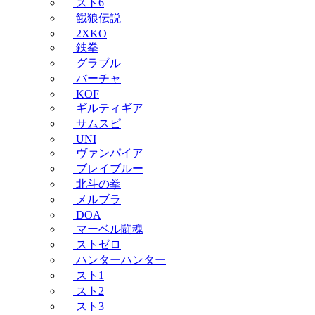
スト6
餓狼伝説
2XKO
鉄拳
グラブル
バーチャ
KOF
ギルティギア
サムスピ
UNI
ヴァンパイア
ブレイブルー
北斗の拳
メルブラ
DOA
マーベル闘魂
ストゼロ
ハンターハンター
スト1
スト2
スト3