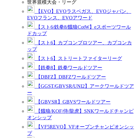
世界規模大会・リーグ
【EVO】EVOラスベガス、EVOジャパン、
EVOフランス、EVOアワード
【スト6/鉄拳8/餓狼CotW】eスポーツワール
ドカップ
【スト6】カプコンプロツアー、カプコンカ
ップ
【スト6】ストリートファイターリーグ
【鉄拳8】鉄拳ワールドツアー
【DBFZ】DBFZワールドツアー
【GGST/GBVSR/UNI2】アークワールドツア
ー
【GBVSR】GBVSワールドツアー
【餓狼/KOF/侍/龍虎】SNKワールドチャンピ
オンシップ
【VF5REVO】VFオープンチャンピオンシッ
プ