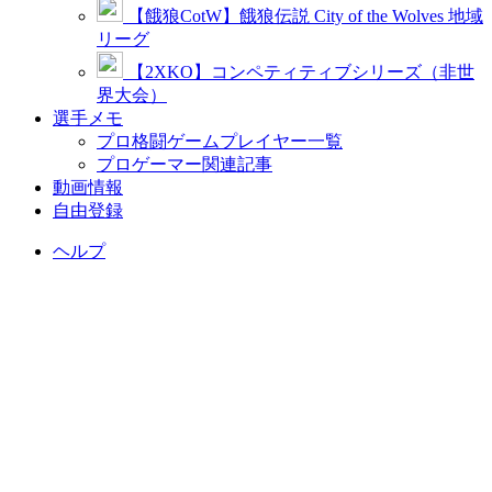
【餓狼CotW】餓狼伝説 City of the Wolves 地域
リーグ
【2XKO】コンペティティブシリーズ（非世
界大会）
選手メモ
プロ格闘ゲームプレイヤー一覧
プロゲーマー関連記事
動画情報
自由登録
ヘルプ