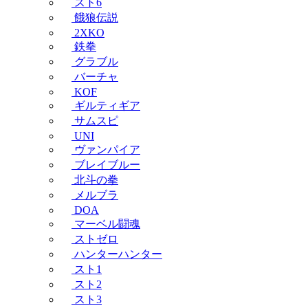
スト6
餓狼伝説
2XKO
鉄拳
グラブル
バーチャ
KOF
ギルティギア
サムスピ
UNI
ヴァンパイア
ブレイブルー
北斗の拳
メルブラ
DOA
マーベル闘魂
ストゼロ
ハンターハンター
スト1
スト2
スト3