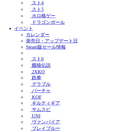
スト4
スト5
ホロ格ゲー
ドラゴンボール
イベント
カレンダー
発売日・アップデート日
Steam版セール情報
スト6
餓狼伝説
2XKO
鉄拳
グラブル
バーチャ
KOF
ギルティギア
サムスピ
UNI
ヴァンパイア
ブレイブルー