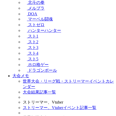
北斗の拳
メルブラ
DOA
マーベル闘魂
ストゼロ
ハンターハンター
スト1
スト2
スト3
スト4
スト5
ホロ格ゲー
ドラゴンボール
大会メモ
世界大会・リーグ戦・ストリーマーイベントカレ
ンダー
大会結果記事一覧
ストリーマー、Vtuber
ストリーマー、Vtuberイベント記事一覧