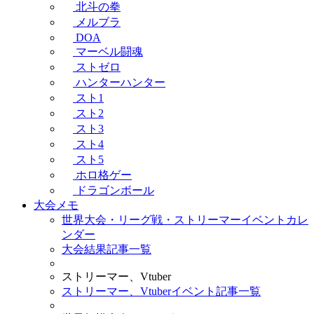
北斗の拳
メルブラ
DOA
マーベル闘魂
ストゼロ
ハンターハンター
スト1
スト2
スト3
スト4
スト5
ホロ格ゲー
ドラゴンボール
大会メモ
世界大会・リーグ戦・ストリーマーイベントカレ
ンダー
大会結果記事一覧
ストリーマー、Vtuber
ストリーマー、Vtuberイベント記事一覧