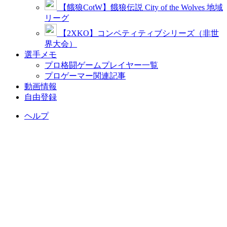
【餓狼CotW】餓狼伝説 City of the Wolves 地域
リーグ
【2XKO】コンペティティブシリーズ（非世
界大会）
選手メモ
プロ格闘ゲームプレイヤー一覧
プロゲーマー関連記事
動画情報
自由登録
ヘルプ