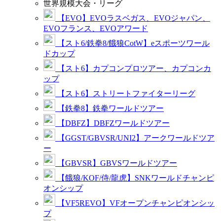
世界規模大会・リーグ
【EVO】EVOラスベガス、EVOジャパン、
EVOフランス、EVOアワード
【スト6/鉄拳8/餓狼CotW】eスポーツワール
ドカップ
【スト6】カプコンプロツアー、カプコンカ
ップ
【スト6】ストリートファイターリーグ
【鉄拳8】鉄拳ワールドツアー
【DBFZ】DBFZワールドツアー
【GGST/GBVSR/UNI2】アークワールドツア
ー
【GBVSR】GBVSワールドツアー
【餓狼/KOF/侍/龍虎】SNKワールドチャンピ
オンシップ
【VF5REVO】VFオープンチャンピオンシッ
プ