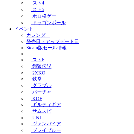
スト4
スト5
ホロ格ゲー
ドラゴンボール
イベント
カレンダー
発売日・アップデート日
Steam版セール情報
スト6
餓狼伝説
2XKO
鉄拳
グラブル
バーチャ
KOF
ギルティギア
サムスピ
UNI
ヴァンパイア
ブレイブルー