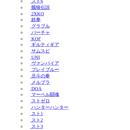
スト6
餓狼伝説
2XKO
鉄拳
グラブル
バーチャ
KOF
ギルティギア
サムスピ
UNI
ヴァンパイア
ブレイブルー
北斗の拳
メルブラ
DOA
マーベル闘魂
ストゼロ
ハンターハンター
スト1
スト2
スト3