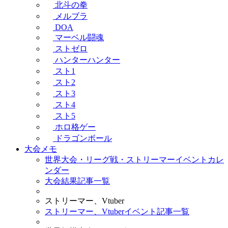
北斗の拳
メルブラ
DOA
マーベル闘魂
ストゼロ
ハンターハンター
スト1
スト2
スト3
スト4
スト5
ホロ格ゲー
ドラゴンボール
大会メモ
世界大会・リーグ戦・ストリーマーイベントカレ
ンダー
大会結果記事一覧
ストリーマー、Vtuber
ストリーマー、Vtuberイベント記事一覧