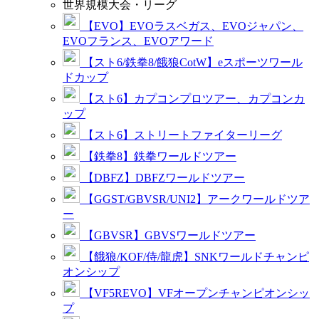
世界規模大会・リーグ
【EVO】EVOラスベガス、EVOジャパン、
EVOフランス、EVOアワード
【スト6/鉄拳8/餓狼CotW】eスポーツワール
ドカップ
【スト6】カプコンプロツアー、カプコンカ
ップ
【スト6】ストリートファイターリーグ
【鉄拳8】鉄拳ワールドツアー
【DBFZ】DBFZワールドツアー
【GGST/GBVSR/UNI2】アークワールドツア
ー
【GBVSR】GBVSワールドツアー
【餓狼/KOF/侍/龍虎】SNKワールドチャンピ
オンシップ
【VF5REVO】VFオープンチャンピオンシッ
プ