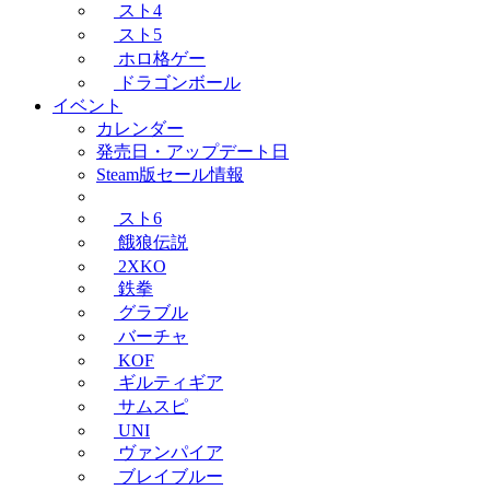
スト4
スト5
ホロ格ゲー
ドラゴンボール
イベント
カレンダー
発売日・アップデート日
Steam版セール情報
スト6
餓狼伝説
2XKO
鉄拳
グラブル
バーチャ
KOF
ギルティギア
サムスピ
UNI
ヴァンパイア
ブレイブルー