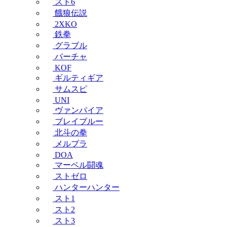
スト6
餓狼伝説
2XKO
鉄拳
グラブル
バーチャ
KOF
ギルティギア
サムスピ
UNI
ヴァンパイア
ブレイブルー
北斗の拳
メルブラ
DOA
マーベル闘魂
ストゼロ
ハンターハンター
スト1
スト2
スト3