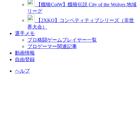
【餓狼CotW】餓狼伝説 City of the Wolves 地域
リーグ
【2XKO】コンペティティブシリーズ（非世
界大会）
選手メモ
プロ格闘ゲームプレイヤー一覧
プロゲーマー関連記事
動画情報
自由登録
ヘルプ