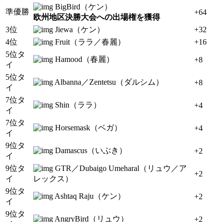
BigBird（ケン）
準優勝
+64
欧州地区決勝大会への出場権を獲得
3位
Jiewa（ケン）
+32
4位
Fruit（ララ／春麗）
+16
5位タ
Hamood（春麗）
+8
イ
5位タ
Albanna／Zentetsu（ダルシム）
+8
イ
7位タ
Shin（ララ）
+4
イ
7位タ
Horsemask（ベガ）
+4
イ
9位タ
Damascus（いぶき）
+2
イ
9位タ
GTR／Dubaigo Umeharal（リュウ／ア
+2
イ
レックス）
9位タ
Ashtaq Raju（ケン）
+2
イ
9位タ
AngryBird（リュウ）
+2