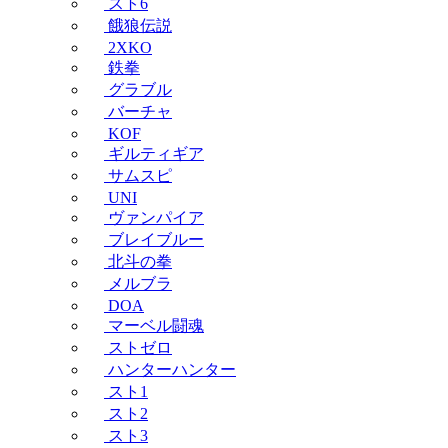
スト6
餓狼伝説
2XKO
鉄拳
グラブル
バーチャ
KOF
ギルティギア
サムスピ
UNI
ヴァンパイア
ブレイブルー
北斗の拳
メルブラ
DOA
マーベル闘魂
ストゼロ
ハンターハンター
スト1
スト2
スト3