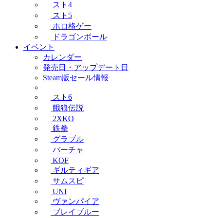
スト4
スト5
ホロ格ゲー
ドラゴンボール
イベント
カレンダー
発売日・アップデート日
Steam版セール情報
スト6
餓狼伝説
2XKO
鉄拳
グラブル
バーチャ
KOF
ギルティギア
サムスピ
UNI
ヴァンパイア
ブレイブルー