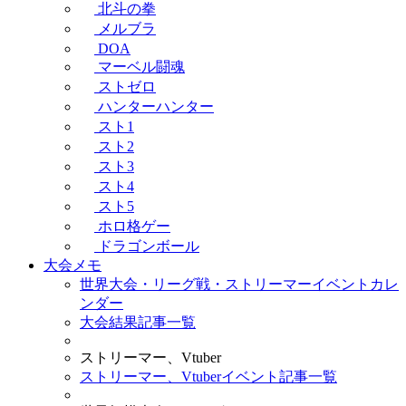
北斗の拳
メルブラ
DOA
マーベル闘魂
ストゼロ
ハンターハンター
スト1
スト2
スト3
スト4
スト5
ホロ格ゲー
ドラゴンボール
大会メモ
世界大会・リーグ戦・ストリーマーイベントカレ
ンダー
大会結果記事一覧
ストリーマー、Vtuber
ストリーマー、Vtuberイベント記事一覧