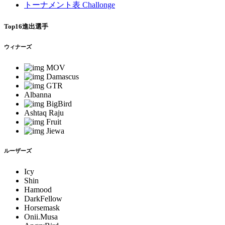
トーナメント表 Challonge
Top16進出選手
ウィナーズ
MOV
Damascus
GTR
Albanna
BigBird
Ashtaq Raju
Fruit
Jiewa
ルーザーズ
Icy
Shin
Hamood
DarkFellow
Horsemask
Onii.Musa