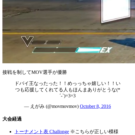
接戦を制してMOV選手が優勝
ドバイ王なったった！！めっっちゃ嬉しい！！い
つも応援してくれてる人もほんまありがとうな(*
´-`)=3=3
— えがみ (@movmovmov)
October 8, 2016
大会経過
トーナメント表 Challonge
※こちらが正しい模様