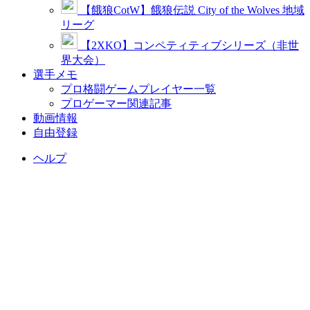
【餓狼CotW】餓狼伝説 City of the Wolves 地域
リーグ
【2XKO】コンペティティブシリーズ（非世
界大会）
選手メモ
プロ格闘ゲームプレイヤー一覧
プロゲーマー関連記事
動画情報
自由登録
ヘルプ