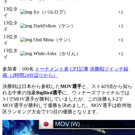
イ
13位タ
Icy（バルログ）
+1
イ
13位タ
DarkFellow（ケン）
+1
イ
13位タ
Onii Musa（ケン）
+1
イ
13位タ
White-Ashx（かりん）
+1
イ
参加者：100名
トーナメント表
CPT記事
決勝戦ツイッチ録
画（2時間24分辺りから）
決勝戦は日本から参戦した
MOV選手
と、スト4の頃から知ら
れる中東の強豪
BigBird選手
に。ウィナーズファイナルでは
3-1でMOV選手が勝利していましたが、この決勝も3-2で
MOV選手が勝利して優勝を決めました。MOV選手は欧州地
区ランキング大会で3つ目の優勝となります。