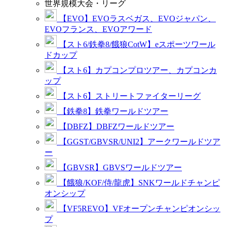
世界規模大会・リーグ
【EVO】EVOラスベガス、EVOジャパン、
EVOフランス、EVOアワード
【スト6/鉄拳8/餓狼CotW】eスポーツワール
ドカップ
【スト6】カプコンプロツアー、カプコンカ
ップ
【スト6】ストリートファイターリーグ
【鉄拳8】鉄拳ワールドツアー
【DBFZ】DBFZワールドツアー
【GGST/GBVSR/UNI2】アークワールドツア
ー
【GBVSR】GBVSワールドツアー
【餓狼/KOF/侍/龍虎】SNKワールドチャンピ
オンシップ
【VF5REVO】VFオープンチャンピオンシッ
プ