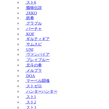
スト6
餓狼伝説
2XKO
鉄拳
グラブル
バーチャ
KOF
ギルティギア
サムスピ
UNI
ヴァンパイア
ブレイブルー
北斗の拳
メルブラ
DOA
マーベル闘魂
ストゼロ
ハンターハンター
スト1
スト2
スト3