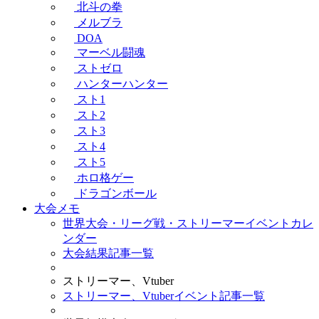
北斗の拳
メルブラ
DOA
マーベル闘魂
ストゼロ
ハンターハンター
スト1
スト2
スト3
スト4
スト5
ホロ格ゲー
ドラゴンボール
大会メモ
世界大会・リーグ戦・ストリーマーイベントカレ
ンダー
大会結果記事一覧
ストリーマー、Vtuber
ストリーマー、Vtuberイベント記事一覧