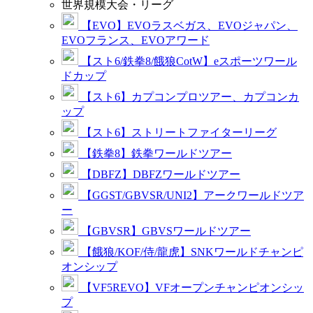
世界規模大会・リーグ
【EVO】EVOラスベガス、EVOジャパン、
EVOフランス、EVOアワード
【スト6/鉄拳8/餓狼CotW】eスポーツワール
ドカップ
【スト6】カプコンプロツアー、カプコンカ
ップ
【スト6】ストリートファイターリーグ
【鉄拳8】鉄拳ワールドツアー
【DBFZ】DBFZワールドツアー
【GGST/GBVSR/UNI2】アークワールドツア
ー
【GBVSR】GBVSワールドツアー
【餓狼/KOF/侍/龍虎】SNKワールドチャンピ
オンシップ
【VF5REVO】VFオープンチャンピオンシッ
プ