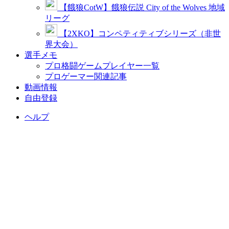
【餓狼CotW】餓狼伝説 City of the Wolves 地域
リーグ
【2XKO】コンペティティブシリーズ（非世
界大会）
選手メモ
プロ格闘ゲームプレイヤー一覧
プロゲーマー関連記事
動画情報
自由登録
ヘルプ