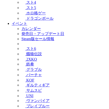
スト4
スト5
ホロ格ゲー
ドラゴンボール
イベント
カレンダー
発売日・アップデート日
Steam版セール情報
スト6
餓狼伝説
2XKO
鉄拳
グラブル
バーチャ
KOF
ギルティギア
サムスピ
UNI
ヴァンパイア
ブレイブルー