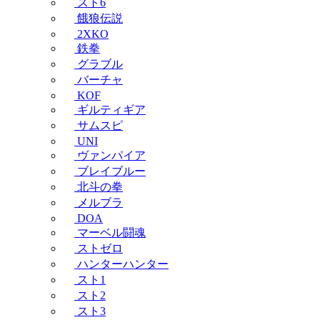
スト6
餓狼伝説
2XKO
鉄拳
グラブル
バーチャ
KOF
ギルティギア
サムスピ
UNI
ヴァンパイア
ブレイブルー
北斗の拳
メルブラ
DOA
マーベル闘魂
ストゼロ
ハンターハンター
スト1
スト2
スト3