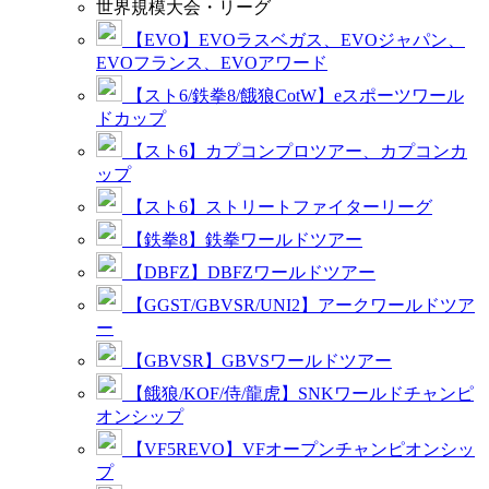
世界規模大会・リーグ
【EVO】EVOラスベガス、EVOジャパン、
EVOフランス、EVOアワード
【スト6/鉄拳8/餓狼CotW】eスポーツワール
ドカップ
【スト6】カプコンプロツアー、カプコンカ
ップ
【スト6】ストリートファイターリーグ
【鉄拳8】鉄拳ワールドツアー
【DBFZ】DBFZワールドツアー
【GGST/GBVSR/UNI2】アークワールドツア
ー
【GBVSR】GBVSワールドツアー
【餓狼/KOF/侍/龍虎】SNKワールドチャンピ
オンシップ
【VF5REVO】VFオープンチャンピオンシッ
プ