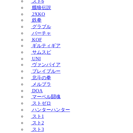
スト6
餓狼伝説
2XKO
鉄拳
グラブル
バーチャ
KOF
ギルティギア
サムスピ
UNI
ヴァンパイア
ブレイブルー
北斗の拳
メルブラ
DOA
マーベル闘魂
ストゼロ
ハンターハンター
スト1
スト2
スト3