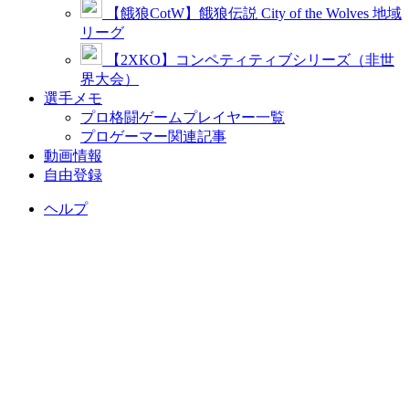
【餓狼CotW】餓狼伝説 City of the Wolves 地域
リーグ
【2XKO】コンペティティブシリーズ（非世
界大会）
選手メモ
プロ格闘ゲームプレイヤー一覧
プロゲーマー関連記事
動画情報
自由登録
ヘルプ