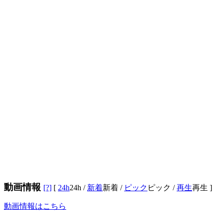
動画情報
[?]
[
24h
24h
/
新着
新着
/
ピック
ピック
/
再生
再生
]
動画情報はこちら