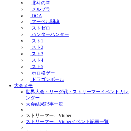
北斗の拳
メルブラ
DOA
マーベル闘魂
ストゼロ
ハンターハンター
スト1
スト2
スト3
スト4
スト5
ホロ格ゲー
ドラゴンボール
大会メモ
世界大会・リーグ戦・ストリーマーイベントカレ
ンダー
大会結果記事一覧
ストリーマー、Vtuber
ストリーマー、Vtuberイベント記事一覧