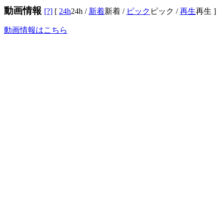
動画情報
[?]
[
24h
24h
/
新着
新着
/
ピック
ピック
/
再生
再生
]
動画情報はこちら