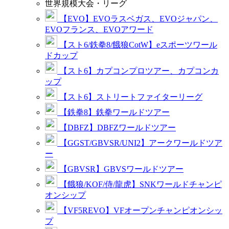
世界規模大会・リーグ
【EVO】EVOラスベガス、EVOジャパン、
EVOフランス、EVOアワード
【スト6/鉄拳8/餓狼CotW】eスポーツワール
ドカップ
【スト6】カプコンプロツアー、カプコンカ
ップ
【スト6】ストリートファイターリーグ
【鉄拳8】鉄拳ワールドツアー
【DBFZ】DBFZワールドツアー
【GGST/GBVSR/UNI2】アークワールドツア
ー
【GBVSR】GBVSワールドツアー
【餓狼/KOF/侍/龍虎】SNKワールドチャンピ
オンシップ
【VF5REVO】VFオープンチャンピオンシッ
プ