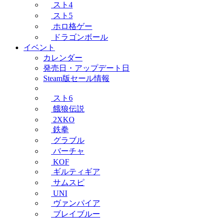
スト4
スト5
ホロ格ゲー
ドラゴンボール
イベント
カレンダー
発売日・アップデート日
Steam版セール情報
スト6
餓狼伝説
2XKO
鉄拳
グラブル
バーチャ
KOF
ギルティギア
サムスピ
UNI
ヴァンパイア
ブレイブルー