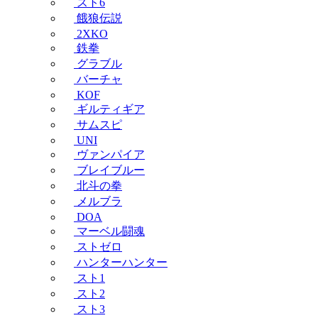
スト6
餓狼伝説
2XKO
鉄拳
グラブル
バーチャ
KOF
ギルティギア
サムスピ
UNI
ヴァンパイア
ブレイブルー
北斗の拳
メルブラ
DOA
マーベル闘魂
ストゼロ
ハンターハンター
スト1
スト2
スト3