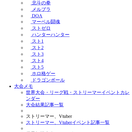
北斗の拳
メルブラ
DOA
マーベル闘魂
ストゼロ
ハンターハンター
スト1
スト2
スト3
スト4
スト5
ホロ格ゲー
ドラゴンボール
大会メモ
世界大会・リーグ戦・ストリーマーイベントカレ
ンダー
大会結果記事一覧
ストリーマー、Vtuber
ストリーマー、Vtuberイベント記事一覧