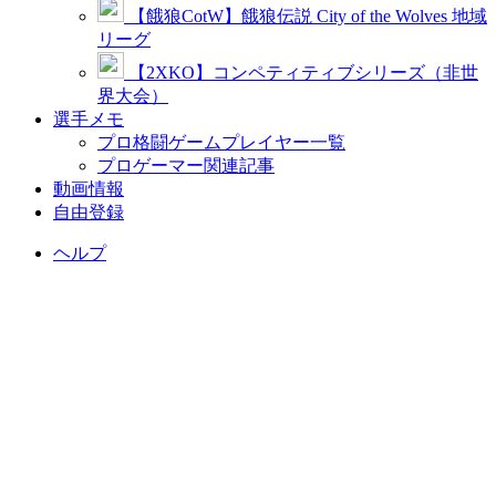
【餓狼CotW】餓狼伝説 City of the Wolves 地域
リーグ
【2XKO】コンペティティブシリーズ（非世
界大会）
選手メモ
プロ格闘ゲームプレイヤー一覧
プロゲーマー関連記事
動画情報
自由登録
ヘルプ