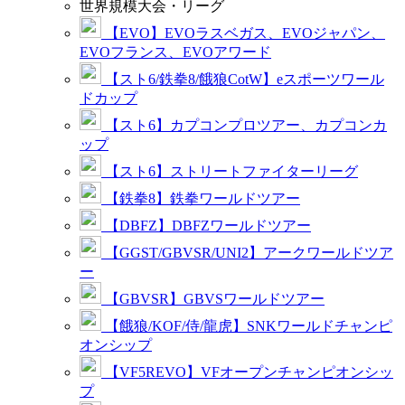
世界規模大会・リーグ
【EVO】EVOラスベガス、EVOジャパン、
EVOフランス、EVOアワード
【スト6/鉄拳8/餓狼CotW】eスポーツワール
ドカップ
【スト6】カプコンプロツアー、カプコンカ
ップ
【スト6】ストリートファイターリーグ
【鉄拳8】鉄拳ワールドツアー
【DBFZ】DBFZワールドツアー
【GGST/GBVSR/UNI2】アークワールドツア
ー
【GBVSR】GBVSワールドツアー
【餓狼/KOF/侍/龍虎】SNKワールドチャンピ
オンシップ
【VF5REVO】VFオープンチャンピオンシッ
プ