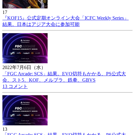
17
『KOF15』公式定期オンライン大会「ICFC Weekly Series」
結果。日本はアジア大会に参加可能
2022年7月6日（水）
「FGC Arcade: SCS」結果。EVO切符もかかる、PS公式大
会。スト5、KOF、メルブラ、鉄拳、GBVS
13 コメント
13
「FGC Arcade: SCS」結果。EVO切符もかかる、PS公式大