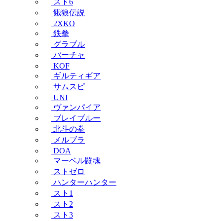
スト6
餓狼伝説
2XKO
鉄拳
グラブル
バーチャ
KOF
ギルティギア
サムスピ
UNI
ヴァンパイア
ブレイブルー
北斗の拳
メルブラ
DOA
マーベル闘魂
ストゼロ
ハンターハンター
スト1
スト2
スト3