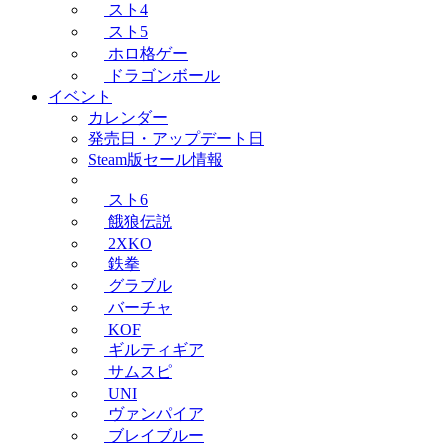
スト4
スト5
ホロ格ゲー
ドラゴンボール
イベント
カレンダー
発売日・アップデート日
Steam版セール情報
スト6
餓狼伝説
2XKO
鉄拳
グラブル
バーチャ
KOF
ギルティギア
サムスピ
UNI
ヴァンパイア
ブレイブルー