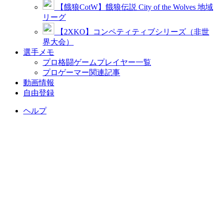
【餓狼CotW】餓狼伝説 City of the Wolves 地域
リーグ
【2XKO】コンペティティブシリーズ（非世
界大会）
選手メモ
プロ格闘ゲームプレイヤー一覧
プロゲーマー関連記事
動画情報
自由登録
ヘルプ