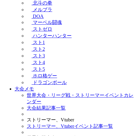
北斗の拳
メルブラ
DOA
マーベル闘魂
ストゼロ
ハンターハンター
スト1
スト2
スト3
スト4
スト5
ホロ格ゲー
ドラゴンボール
大会メモ
世界大会・リーグ戦・ストリーマーイベントカレ
ンダー
大会結果記事一覧
ストリーマー、Vtuber
ストリーマー、Vtuberイベント記事一覧