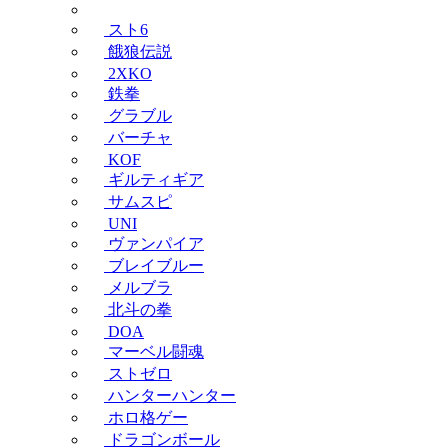
スト6
餓狼伝説
2XKO
鉄拳
グラブル
バーチャ
KOF
ギルティギア
サムスピ
UNI
ヴァンパイア
ブレイブルー
メルブラ
北斗の拳
DOA
マーベル闘魂
ストゼロ
ハンターハンター
ホロ格ゲー
ドラゴンボール