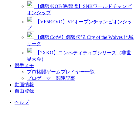
【餓狼/KOF/侍/龍虎】SNKワールドチャンピ
オンシップ
【VF5REVO】VFオープンチャンピオンシッ
プ
【餓狼CotW】餓狼伝説 City of the Wolves 地域
リーグ
【2XKO】コンペティティブシリーズ（非世
界大会）
選手メモ
プロ格闘ゲームプレイヤー一覧
プロゲーマー関連記事
動画情報
自由登録
ヘルプ