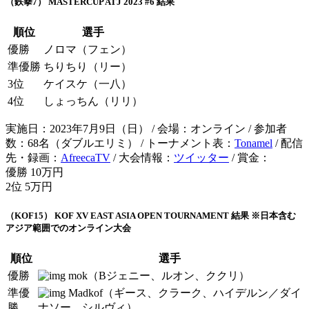
（鉄拳7） MASTERCUP ATJ 2023 #6 結果
順位
選手
優勝
ノロマ（フェン）
準優勝
ちりちり（リー）
3位
ケイスケ（一八）
4位
しょっちん（リリ）
実施日：2023年7月9日（日） / 会場：オンライン / 参加者
数：68名（ダブルエリミ） / トーナメント表：
Tonamel
/ 配信
先・録画：
AfreecaTV
/ 大会情報：
ツイッター
/ 賞金：
優勝 10万円
2位 5万円
（KOF15） KOF XV EAST ASIA OPEN TOURNAMENT 結果 ※日本含む
アジア範囲でのオンライン大会
順位
選手
優勝
mok（Bジェニー、ルオン、ククリ）
準優
Madkof（ギース、クラーク、ハイデルン／ダイ
勝
ナソー、シルヴィ）