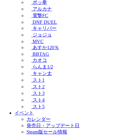
ポッ拳
アルカナ
電撃FC
DNF DUEL
キャリバー
ジョジョ
MVC
あすか120％
BBTAG
カオコ
らんま1/2
キャン太
スト1
スト2
スト3
スト4
スト5
イベント
カレンダー
発売日・アップデート日
Steam版セール情報