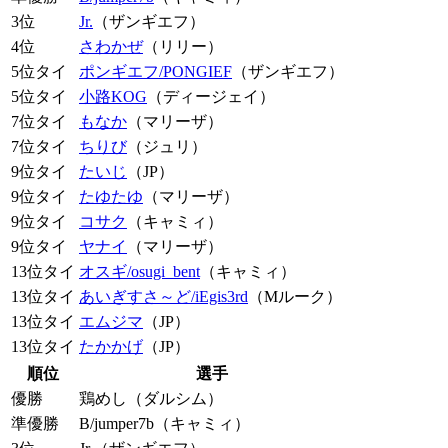
3位
Jr.
（ザンギエフ）
4位
さわかぜ
（リリー）
5位タイ
ポンギエフ/PONGIEF
（ザンギエフ）
5位タイ
小路KOG
（ディージェイ）
7位タイ
もなか
（マリーザ）
7位タイ
ちりび
（ジュリ）
9位タイ
たいじ
（JP）
9位タイ
たゆたゆ
（マリーザ）
9位タイ
コサク
（キャミィ）
9位タイ
ヤナイ
（マリーザ）
13位タイ
オスギ/osugi_bent
（キャミィ）
13位タイ
あいぎすさ～ど/iEgis3rd
（Mルーク）
13位タイ
エムジマ
（JP）
13位タイ
たかかげ
（JP）
順位
選手
優勝
鶏めし（ダルシム）
準優勝
B/jumper7b（キャミィ）