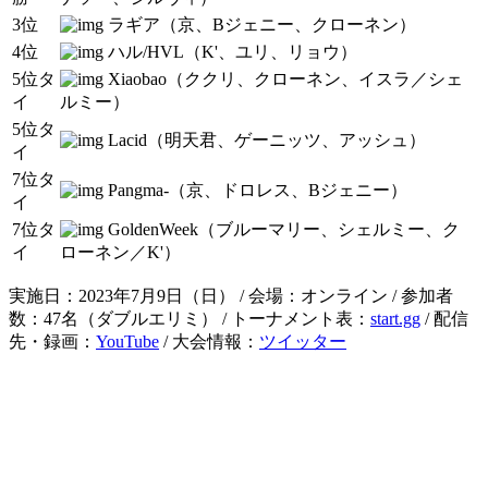
3位
ラギア（京、Bジェニー、クローネン）
4位
ハル/HVL（K'、ユリ、リョウ）
5位タ
Xiaobao（ククリ、クローネン、イスラ／シェ
イ
ルミー）
5位タ
Lacid（明天君、ゲーニッツ、アッシュ）
イ
7位タ
Pangma-（京、ドロレス、Bジェニー）
イ
7位タ
GoldenWeek（ブルーマリー、シェルミー、ク
イ
ローネン／K'）
実施日：2023年7月9日（日） / 会場：オンライン / 参加者
数：47名（ダブルエリミ） / トーナメント表：
start.gg
/ 配信
先・録画：
YouTube
/ 大会情報：
ツイッター