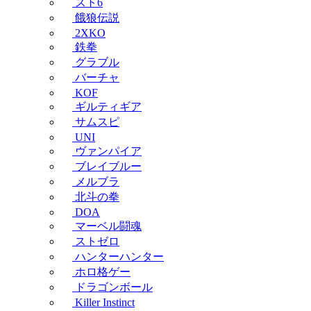
スト6
餓狼伝説
2XKO
鉄拳
グラブル
バーチャ
KOF
ギルティギア
サムスピ
UNI
ヴァンパイア
ブレイブルー
メルブラ
北斗の拳
DOA
マーベル闘魂
ストゼロ
ハンターハンター
ホロ格ゲー
ドラゴンボール
Killer Instinct