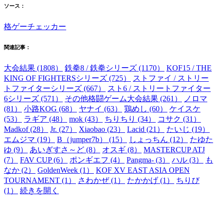
ソース：
格ゲーチェッカー
関連記事：
大会結果 (1808）
鉄拳8 / 鉄拳シリーズ (1170）
KOF15 / THE
KING OF FIGHTERSシリーズ (725）
ストファイ / ストリー
トファイターシリーズ (667）
スト6 / ストリートファイター
6シリーズ (571）
その他格闘ゲーム大会結果 (261）
ノロマ
(81）
小路KOG (68）
ヤナイ (63）
鶏めし (60）
ケイスケ
(53）
ラギア (48）
mok (43）
ちりちり (34）
コサク (31）
Madkof (28）
Jr. (27）
Xiaobao (23）
Lacid (21）
たいじ (19）
エムジマ (19）
B（jumper7b） (15）
しょっちん (12）
たゆた
ゆ (9）
あいぎすさ～ど (8）
オスギ (8）
MASTERCUP ATJ
(7）
FAV CUP (6）
ポンギエフ (4）
Pangma- (3）
ハル (3）
も
なか (2）
GoldenWeek (1）
KOF XV EAST ASIA OPEN
TOURNAMENT (1）
さわかぜ (1）
たかかげ (1）
ちりび
(1）
続きを開く