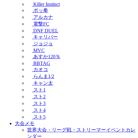
Killer Instinct
ポッ拳
アルカナ
電撃FC
DNF DUEL
キャリバー
ジョジョ
MVC
あすか120％
BBTAG
カオコ
らんま1/2
キャン太
スト1
スト2
スト3
スト4
スト5
大会メモ
世界大会・リーグ戦・ストリーマーイベントカレ
ンダー