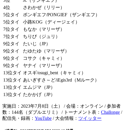
3位
Jr.（ザンギエフ）
4位
さわかぜ（リリー）
5位タイ
ポンギエフ/PONGIEF（ザンギエフ）
5位タイ
小路KOG（ディージェイ）
7位タイ
もなか（マリーザ）
7位タイ
ちりび（ジュリ）
9位タイ
たいじ（JP）
9位タイ
たゆたゆ（マリーザ）
9位タイ
コサク（キャミィ）
9位タイ
ヤナイ（マリーザ）
13位タイ
オスギ/osugi_bent（キャミィ）
13位タイ
あいぎすさ～ど/iEgis3rd（Mルーク）
13位タイ
エムジマ（JP）
13位タイ
たかかげ（JP）
実施日：2023年7月8日（土） / 会場：オンライン / 参加者
数：144名（ダブルエリミ） / トーナメント表：
Challonge
/
配信先・録画：
YouTube
/ 大会情報：
ツイッター