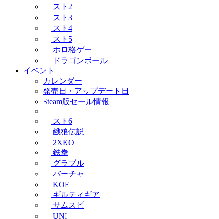
スト2
スト3
スト4
スト5
ホロ格ゲー
ドラゴンボール
イベント
カレンダー
発売日・アップデート日
Steam版セール情報
スト6
餓狼伝説
2XKO
鉄拳
グラブル
バーチャ
KOF
ギルティギア
サムスピ
UNI