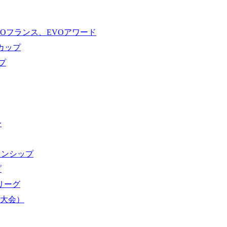
VOフランス、EVOアワード
ドカップ
プ
ー
オンシップ
プ
域リーグ
界大会）