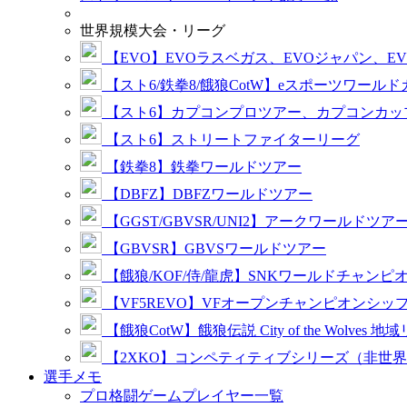
世界規模大会・リーグ
【EVO】EVOラスベガス、EVOジャパン、E
【スト6/鉄拳8/餓狼CotW】eスポーツワール
【スト6】カプコンプロツアー、カプコンカッ
【スト6】ストリートファイターリーグ
【鉄拳8】鉄拳ワールドツアー
【DBFZ】DBFZワールドツアー
【GGST/GBVSR/UNI2】アークワールドツア
【GBVSR】GBVSワールドツアー
【餓狼/KOF/侍/龍虎】SNKワールドチャンピ
【VF5REVO】VFオープンチャンピオンシッ
【餓狼CotW】餓狼伝説 City of the Wolves 地
【2XKO】コンペティティブシリーズ（非世
選手メモ
プロ格闘ゲームプレイヤー一覧