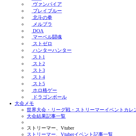
ヴァンパイア
ブレイブルー
北斗の拳
メルブラ
DOA
マーベル闘魂
ストゼロ
ハンターハンター
スト1
スト2
スト3
スト4
スト5
ホロ格ゲー
ドラゴンボール
大会メモ
世界大会・リーグ戦・ストリーマーイベントカレ
大会結果記事一覧
ストリーマー、Vtuber
ストリーマー、Vtuberイベント記事一覧