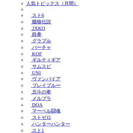
人気トピックス（月間）
スト6
餓狼伝説
2XKO
鉄拳
グラブル
バーチャ
KOF
ギルティギア
サムスピ
UNI
ヴァンパイア
ブレイブルー
北斗の拳
メルブラ
DOA
マーベル闘魂
ストゼロ
ハンターハンター
スト1