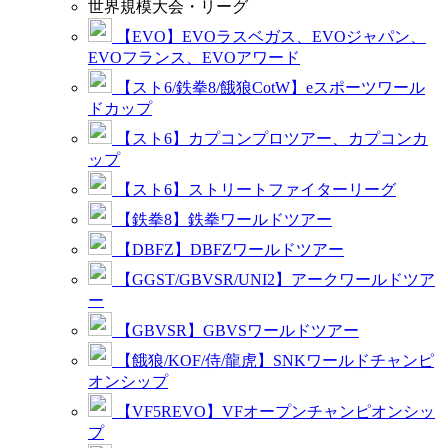
世界規模大会・リーグ
【EVO】EVOラスベガス、EVOジャパン、
EVOフランス、EVOアワード
【スト6/鉄拳8/餓狼CotW】eスポーツワール
ドカップ
【スト6】カプコンプロツアー、カプコンカ
ップ
【スト6】ストリートファイターリーグ
【鉄拳8】鉄拳ワールドツアー
【DBFZ】DBFZワールドツアー
【GGST/GBVSR/UNI2】アークワールドツア
ー
【GBVSR】GBVSワールドツアー
【餓狼/KOF/侍/龍虎】SNKワールドチャンピ
オンシップ
【VF5REVO】VFオープンチャンピオンシッ
プ