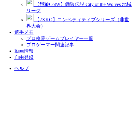
【餓狼CotW】餓狼伝説 City of the Wolves 地域
リーグ
【2XKO】コンペティティブシリーズ（非世
界大会）
選手メモ
プロ格闘ゲームプレイヤー一覧
プロゲーマー関連記事
動画情報
自由登録
ヘルプ