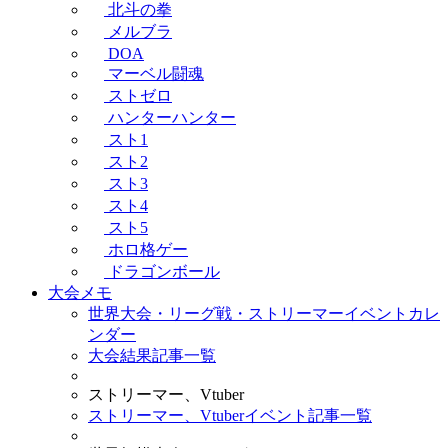
北斗の拳
メルブラ
DOA
マーベル闘魂
ストゼロ
ハンターハンター
スト1
スト2
スト3
スト4
スト5
ホロ格ゲー
ドラゴンボール
大会メモ
世界大会・リーグ戦・ストリーマーイベントカレ
ンダー
大会結果記事一覧
ストリーマー、Vtuber
ストリーマー、Vtuberイベント記事一覧