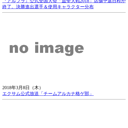
『アルブラ』公式全国大会「血聖大戦2018」店舗予選日程が
終了。決勝進出選手＆使用キャラクター分布
2018年3月8日（木）
エクサム公式放送「チームアルカナ格ゲ部」