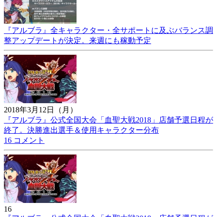
『アルブラ』全キャラクター・全サポートに及ぶバランス調
整アップデートが決定。来週にも稼動予定
2018年3月12日（月）
『アルブラ』公式全国大会「血聖大戦2018」店舗予選日程が
終了。決勝進出選手＆使用キャラクター分布
16 コメント
16