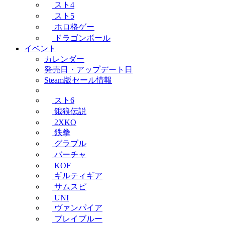
スト4
スト5
ホロ格ゲー
ドラゴンボール
イベント
カレンダー
発売日・アップデート日
Steam版セール情報
スト6
餓狼伝説
2XKO
鉄拳
グラブル
バーチャ
KOF
ギルティギア
サムスピ
UNI
ヴァンパイア
ブレイブルー