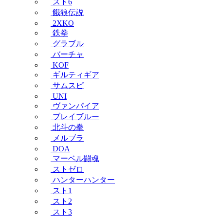
スト6
餓狼伝説
2XKO
鉄拳
グラブル
バーチャ
KOF
ギルティギア
サムスピ
UNI
ヴァンパイア
ブレイブルー
北斗の拳
メルブラ
DOA
マーベル闘魂
ストゼロ
ハンターハンター
スト1
スト2
スト3