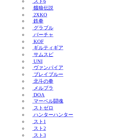
スト6
餓狼伝説
2XKO
鉄拳
グラブル
バーチャ
KOF
ギルティギア
サムスピ
UNI
ヴァンパイア
ブレイブルー
北斗の拳
メルブラ
DOA
マーベル闘魂
ストゼロ
ハンターハンター
スト1
スト2
スト3