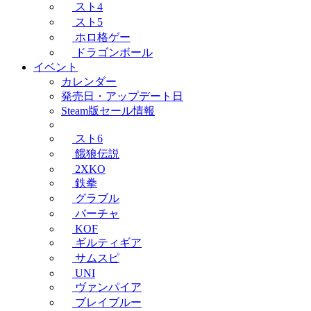
スト4
スト5
ホロ格ゲー
ドラゴンボール
イベント
カレンダー
発売日・アップデート日
Steam版セール情報
スト6
餓狼伝説
2XKO
鉄拳
グラブル
バーチャ
KOF
ギルティギア
サムスピ
UNI
ヴァンパイア
ブレイブルー