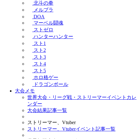
北斗の拳
メルブラ
DOA
マーベル闘魂
ストゼロ
ハンターハンター
スト1
スト2
スト3
スト4
スト5
ホロ格ゲー
ドラゴンボール
大会メモ
世界大会・リーグ戦・ストリーマーイベントカレ
ンダー
大会結果記事一覧
ストリーマー、Vtuber
ストリーマー、Vtuberイベント記事一覧