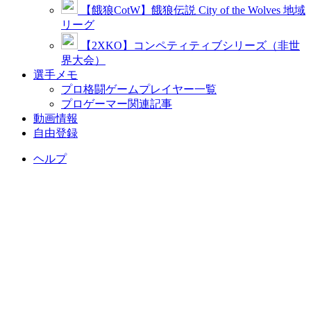
【餓狼CotW】餓狼伝説 City of the Wolves 地域
リーグ
【2XKO】コンペティティブシリーズ（非世
界大会）
選手メモ
プロ格闘ゲームプレイヤー一覧
プロゲーマー関連記事
動画情報
自由登録
ヘルプ