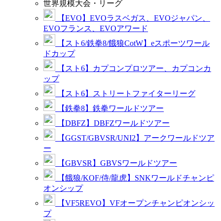
世界規模大会・リーグ
【EVO】EVOラスベガス、EVOジャパン、
EVOフランス、EVOアワード
【スト6/鉄拳8/餓狼CotW】eスポーツワール
ドカップ
【スト6】カプコンプロツアー、カプコンカ
ップ
【スト6】ストリートファイターリーグ
【鉄拳8】鉄拳ワールドツアー
【DBFZ】DBFZワールドツアー
【GGST/GBVSR/UNI2】アークワールドツア
ー
【GBVSR】GBVSワールドツアー
【餓狼/KOF/侍/龍虎】SNKワールドチャンピ
オンシップ
【VF5REVO】VFオープンチャンピオンシッ
プ