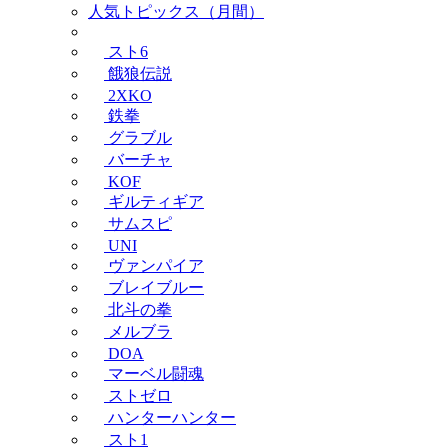
人気トピックス（月間）
スト6
餓狼伝説
2XKO
鉄拳
グラブル
バーチャ
KOF
ギルティギア
サムスピ
UNI
ヴァンパイア
ブレイブルー
北斗の拳
メルブラ
DOA
マーベル闘魂
ストゼロ
ハンターハンター
スト1