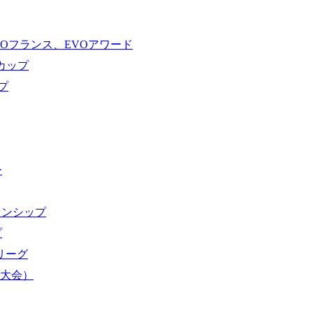
VOフランス、EVOアワード
ドカップ
プ
ー
オンシップ
プ
域リーグ
界大会）