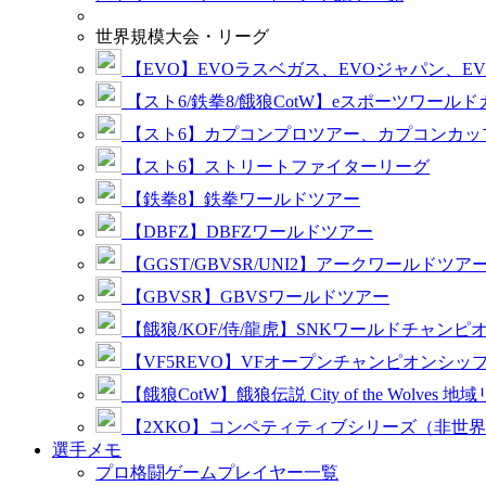
世界規模大会・リーグ
【EVO】EVOラスベガス、EVOジャパン、E
【スト6/鉄拳8/餓狼CotW】eスポーツワール
【スト6】カプコンプロツアー、カプコンカッ
【スト6】ストリートファイターリーグ
【鉄拳8】鉄拳ワールドツアー
【DBFZ】DBFZワールドツアー
【GGST/GBVSR/UNI2】アークワールドツア
【GBVSR】GBVSワールドツアー
【餓狼/KOF/侍/龍虎】SNKワールドチャンピ
【VF5REVO】VFオープンチャンピオンシッ
【餓狼CotW】餓狼伝説 City of the Wolves 地
【2XKO】コンペティティブシリーズ（非世
選手メモ
プロ格闘ゲームプレイヤー一覧