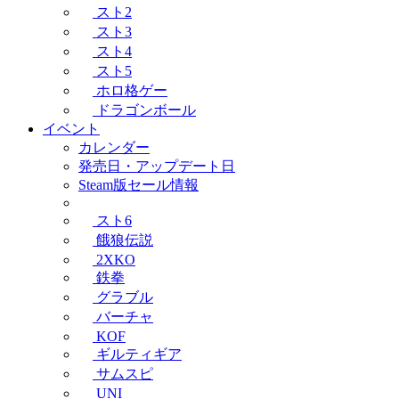
スト2
スト3
スト4
スト5
ホロ格ゲー
ドラゴンボール
イベント
カレンダー
発売日・アップデート日
Steam版セール情報
スト6
餓狼伝説
2XKO
鉄拳
グラブル
バーチャ
KOF
ギルティギア
サムスピ
UNI