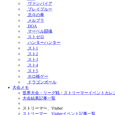
ヴァンパイア
ブレイブルー
北斗の拳
メルブラ
DOA
マーベル闘魂
ストゼロ
ハンターハンター
スト1
スト2
スト3
スト4
スト5
ホロ格ゲー
ドラゴンボール
大会メモ
世界大会・リーグ戦・ストリーマーイベントカレ
大会結果記事一覧
ストリーマー、Vtuber
ストリーマー、Vtuberイベント記事一覧