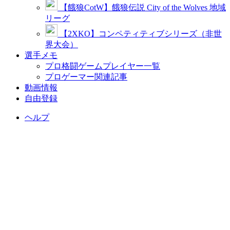
【餓狼CotW】餓狼伝説 City of the Wolves 地域
リーグ
【2XKO】コンペティティブシリーズ（非世
界大会）
選手メモ
プロ格闘ゲームプレイヤー一覧
プロゲーマー関連記事
動画情報
自由登録
ヘルプ