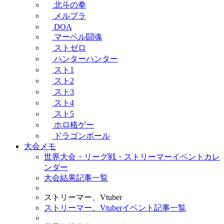
北斗の拳
メルブラ
DOA
マーベル闘魂
ストゼロ
ハンターハンター
スト1
スト2
スト3
スト4
スト5
ホロ格ゲー
ドラゴンボール
大会メモ
世界大会・リーグ戦・ストリーマーイベントカレ
ンダー
大会結果記事一覧
ストリーマー、Vtuber
ストリーマー、Vtuberイベント記事一覧