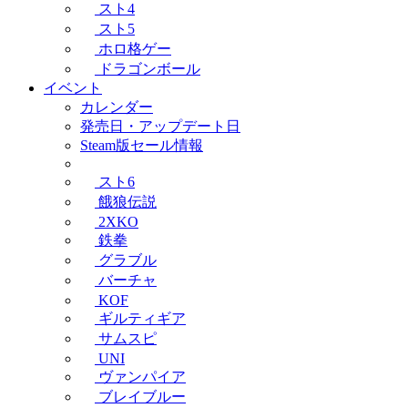
スト4
スト5
ホロ格ゲー
ドラゴンボール
イベント
カレンダー
発売日・アップデート日
Steam版セール情報
スト6
餓狼伝説
2XKO
鉄拳
グラブル
バーチャ
KOF
ギルティギア
サムスピ
UNI
ヴァンパイア
ブレイブルー