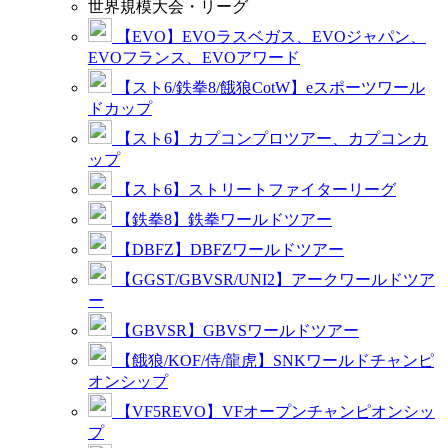
世界規模大会・リーグ
【EVO】EVOラスベガス、EVOジャパン、
EVOフランス、EVOアワード
【スト6/鉄拳8/餓狼CotW】eスポーツワール
ドカップ
【スト6】カプコンプロツアー、カプコンカ
ップ
【スト6】ストリートファイターリーグ
【鉄拳8】鉄拳ワールドツアー
【DBFZ】DBFZワールドツアー
【GGST/GBVSR/UNI2】アークワールドツア
ー
【GBVSR】GBVSワールドツアー
【餓狼/KOF/侍/龍虎】SNKワールドチャンピ
オンシップ
【VF5REVO】VFオープンチャンピオンシッ
プ