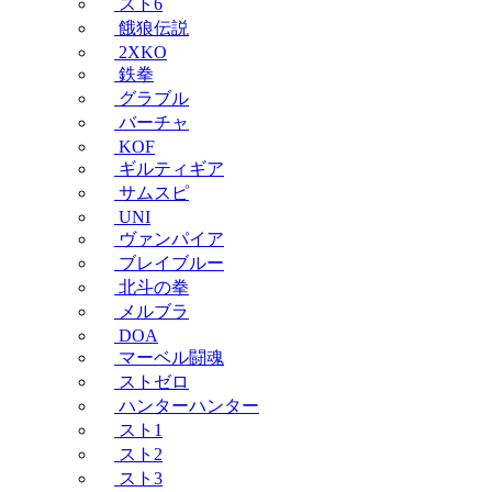
スト6
餓狼伝説
2XKO
鉄拳
グラブル
バーチャ
KOF
ギルティギア
サムスピ
UNI
ヴァンパイア
ブレイブルー
北斗の拳
メルブラ
DOA
マーベル闘魂
ストゼロ
ハンターハンター
スト1
スト2
スト3