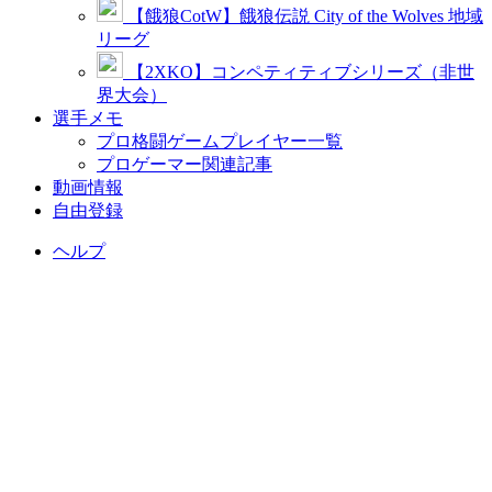
【餓狼CotW】餓狼伝説 City of the Wolves 地域
リーグ
【2XKO】コンペティティブシリーズ（非世
界大会）
選手メモ
プロ格闘ゲームプレイヤー一覧
プロゲーマー関連記事
動画情報
自由登録
ヘルプ