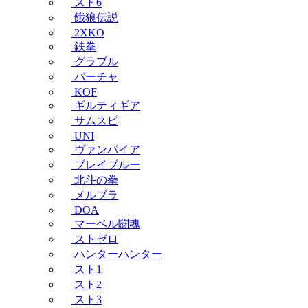
スト6
餓狼伝説
2XKO
鉄拳
グラブル
バーチャ
KOF
ギルティギア
サムスピ
UNI
ヴァンパイア
ブレイブルー
北斗の拳
メルブラ
DOA
マーベル闘魂
ストゼロ
ハンターハンター
スト1
スト2
スト3