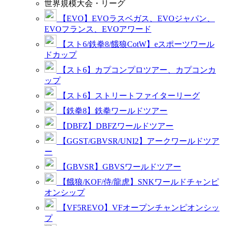
世界規模大会・リーグ
【EVO】EVOラスベガス、EVOジャパン、
EVOフランス、EVOアワード
【スト6/鉄拳8/餓狼CotW】eスポーツワール
ドカップ
【スト6】カプコンプロツアー、カプコンカ
ップ
【スト6】ストリートファイターリーグ
【鉄拳8】鉄拳ワールドツアー
【DBFZ】DBFZワールドツアー
【GGST/GBVSR/UNI2】アークワールドツア
ー
【GBVSR】GBVSワールドツアー
【餓狼/KOF/侍/龍虎】SNKワールドチャンピ
オンシップ
【VF5REVO】VFオープンチャンピオンシッ
プ