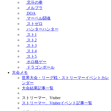
北斗の拳
メルブラ
DOA
マーベル闘魂
ストゼロ
ハンターハンター
スト1
スト2
スト3
スト4
スト5
ホロ格ゲー
ドラゴンボール
大会メモ
世界大会・リーグ戦・ストリーマーイベントカレ
ンダー
大会結果記事一覧
ストリーマー、Vtuber
ストリーマー、Vtuberイベント記事一覧