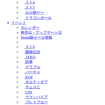
スト4
スト5
ホロ格ゲー
ドラゴンボール
イベント
カレンダー
発売日・アップデート日
Steam版セール情報
スト6
餓狼伝説
2XKO
鉄拳
グラブル
バーチャ
KOF
ギルティギア
サムスピ
UNI
ヴァンパイア
ブレイブルー