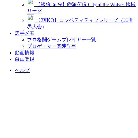
【餓狼CotW】餓狼伝説 City of the Wolves 地域
リーグ
【2XKO】コンペティティブシリーズ（非世
界大会）
選手メモ
プロ格闘ゲームプレイヤー一覧
プロゲーマー関連記事
動画情報
自由登録
ヘルプ