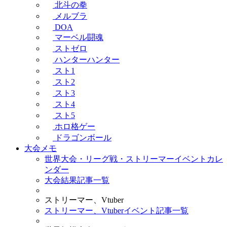
北斗の拳
メルブラ
DOA
マーベル闘魂
ストゼロ
ハンターハンター
スト1
スト2
スト3
スト4
スト5
ホロ格ゲー
ドラゴンボール
大会メモ
世界大会・リーグ戦・ストリーマーイベントカレ
ンダー
大会結果記事一覧
ストリーマー、Vtuber
ストリーマー、Vtuberイベント記事一覧