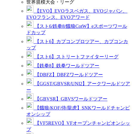
世界規模大会・リーグ
【EVO】EVOラスベガス、EVOジャパン、
EVOフランス、EVOアワード
【スト6/鉄拳8/餓狼CotW】eスポーツワール
ドカップ
【スト6】カプコンプロツアー、カプコンカ
ップ
【スト6】ストリートファイターリーグ
【鉄拳8】鉄拳ワールドツアー
【DBFZ】DBFZワールドツアー
【GGST/GBVSR/UNI2】アークワールドツア
ー
【GBVSR】GBVSワールドツアー
【餓狼/KOF/侍/龍虎】SNKワールドチャンピ
オンシップ
【VF5REVO】VFオープンチャンピオンシッ
プ