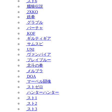
スト6
餓狼伝説
2XKO
鉄拳
グラブル
バーチャ
KOF
ギルティギア
サムスピ
UNI
ヴァンパイア
ブレイブルー
北斗の拳
メルブラ
DOA
マーベル闘魂
ストゼロ
ハンターハンター
スト1
スト2
スト3