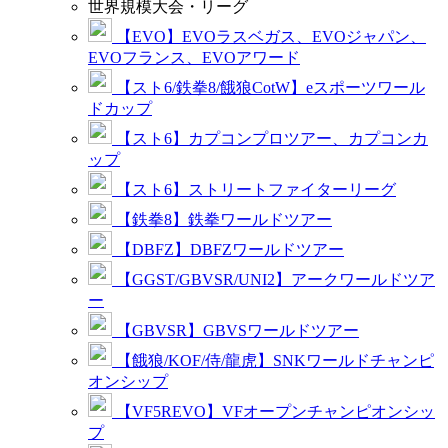
世界規模大会・リーグ
【EVO】EVOラスベガス、EVOジャパン、
EVOフランス、EVOアワード
【スト6/鉄拳8/餓狼CotW】eスポーツワール
ドカップ
【スト6】カプコンプロツアー、カプコンカ
ップ
【スト6】ストリートファイターリーグ
【鉄拳8】鉄拳ワールドツアー
【DBFZ】DBFZワールドツアー
【GGST/GBVSR/UNI2】アークワールドツア
ー
【GBVSR】GBVSワールドツアー
【餓狼/KOF/侍/龍虎】SNKワールドチャンピ
オンシップ
【VF5REVO】VFオープンチャンピオンシッ
プ