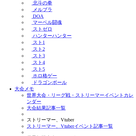
北斗の拳
メルブラ
DOA
マーベル闘魂
ストゼロ
ハンターハンター
スト1
スト2
スト3
スト4
スト5
ホロ格ゲー
ドラゴンボール
大会メモ
世界大会・リーグ戦・ストリーマーイベントカレ
ンダー
大会結果記事一覧
ストリーマー、Vtuber
ストリーマー、Vtuberイベント記事一覧