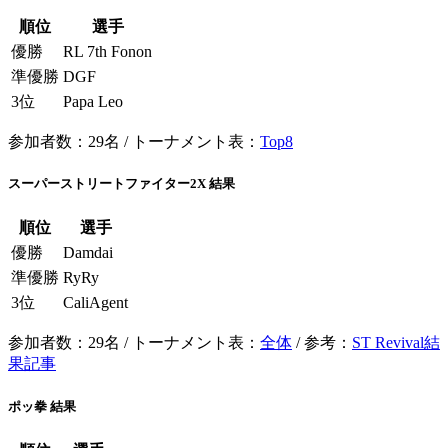
順位
選手
優勝
RL 7th Fonon
準優勝
DGF
3位
Papa Leo
参加者数：29名 / トーナメント表：
Top8
スーパーストリートファイター2X 結果
順位
選手
優勝
Damdai
準優勝
RyRy
3位
CaliAgent
参加者数：29名 / トーナメント表：
全体
/ 参考：
ST Revival結
果記事
ポッ拳 結果