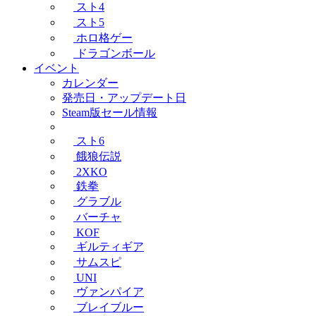
スト4
スト5
ホロ格ゲー
ドラゴンボール
イベント
カレンダー
発売日・アップデート日
Steam版セール情報
スト6
餓狼伝説
2XKO
鉄拳
グラブル
バーチャ
KOF
ギルティギア
サムスピ
UNI
ヴァンパイア
ブレイブルー