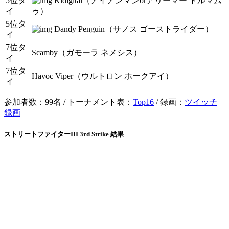
5位タ
Kidigital（アイアンマンorアリーマー ドルマム
イ
ゥ）
5位タ
Dandy Penguin（サノス ゴーストライダー）
イ
7位タ
Scamby（ガモーラ ネメシス）
イ
7位タ
Havoc Viper（ウルトロン ホークアイ）
イ
参加者数：99名 / トーナメント表：
Top16
/ 録画：
ツイッチ
録画
ストリートファイターIII 3rd Strike 結果