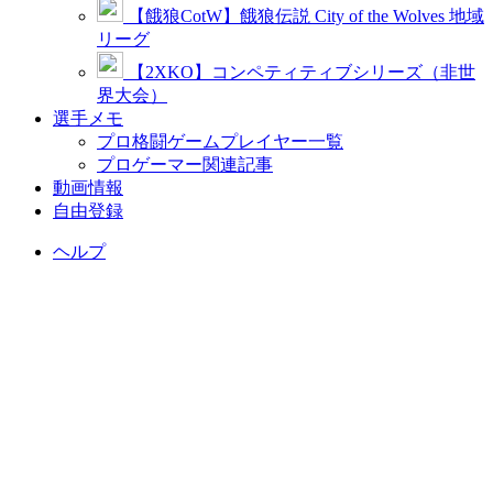
【餓狼CotW】餓狼伝説 City of the Wolves 地域
リーグ
【2XKO】コンペティティブシリーズ（非世
界大会）
選手メモ
プロ格闘ゲームプレイヤー一覧
プロゲーマー関連記事
動画情報
自由登録
ヘルプ