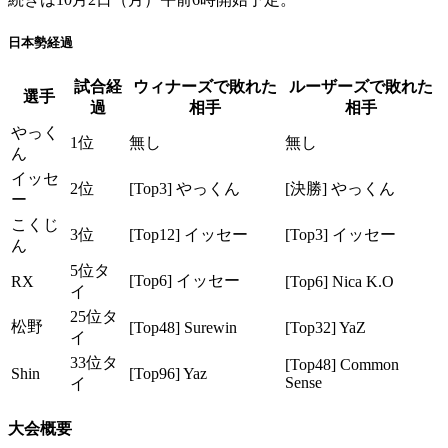
日本勢経過
試合経
ウィナーズで敗れた
ルーザーズで敗れた
選手
過
相手
相手
やっく
1位
無し
無し
ん
イッセ
2位
[Top3] やっくん
[決勝] やっくん
ー
こくじ
3位
[Top12] イッセー
[Top3] イッセー
ん
5位タ
[Top6] イッセー
RX
[Top6] Nica K.O
イ
25位タ
松野
[Top48] Surewin
[Top32] YaZ
イ
33位タ
[Top48] Common
Shin
[Top96] Yaz
Sense
イ
大会概要