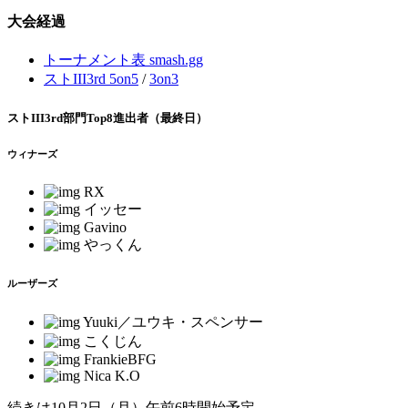
大会経過
トーナメント表 smash.gg
ストIII3rd 5on5
/
3on3
ストIII3rd部門Top8進出者（最終日）
ウィナーズ
RX
イッセー
Gavino
やっくん
ルーザーズ
Yuuki／ユウキ・スペンサー
こくじん
FrankieBFG
Nica K.O
続きは10月2日（月）午前6時開始予定。