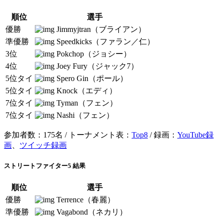
順位
選手
優勝
Jimmyjtran（ブライアン）
準優勝
Speedkicks（ファラン／仁）
3位
Pokchop（ジョシー）
4位
Joey Fury（ジャック7）
5位タイ
Spero Gin（ポール）
5位タイ
Knock（エディ）
7位タイ
Tyman（フェン）
7位タイ
Nashi（フェン）
参加者数：175名 / トーナメント表：
Top8
/ 録画：
YouTube録
画
、
ツイッチ録画
ストリートファイター5 結果
順位
選手
優勝
Terrence（春麗）
準優勝
Vagabond（ネカリ）