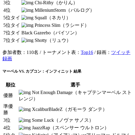
3位
Chi-Rithy（かりん）
4位
MilleniumStorm（バルログ）
5位タイ
Squall（ネカリ）
5位タイ
Princess Slim（ラシード）
7位タイ
Black Gazeebo（バイソン）
7位タイ
Shotty（リュウ）
参加者数：110名 / トーナメント表：
Top16
/ 録画：
ツイッチ
録画
マーベル VS. カプコン：インフィニット 結果
順位
選手
Not Enough Damage（キャプテンマーベル スト
優勝
レンジ）
準優
XcaliburBladeZ（ガモーラ ダンテ）
勝
3位
Some Luck（ノヴァ サノス）
4位
JaazzRap（スペンサー ウルトロン）