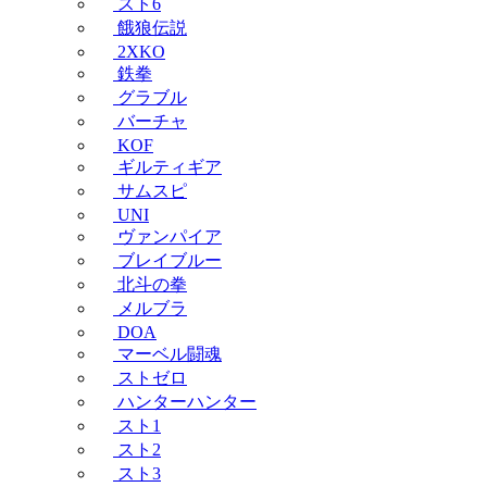
スト6
餓狼伝説
2XKO
鉄拳
グラブル
バーチャ
KOF
ギルティギア
サムスピ
UNI
ヴァンパイア
ブレイブルー
北斗の拳
メルブラ
DOA
マーベル闘魂
ストゼロ
ハンターハンター
スト1
スト2
スト3