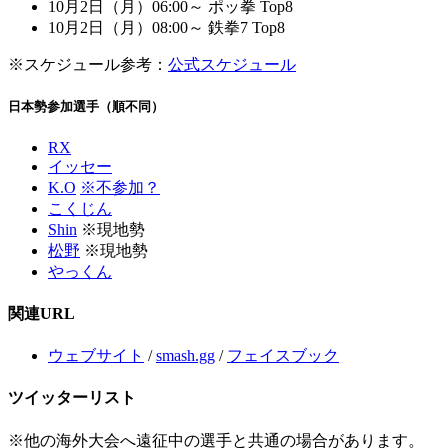
10月2日（月）06:00～ ポッ拳 Top8
10月2日（月）08:00～ 鉄拳7 Top8
※スケジュール参考：
公式スケジュール
日本勢参加選手（順不同）
RX
イッセー
K.O
※不参加？
こくじん
Shin
※現地勢
松野
※現地勢
やっくん
関連URL
ウェブサイト
/
smash.gg
/
フェイスブック
ツイッターリスト
※他の海外大会へ遠征中の選手と共通の場合があります。