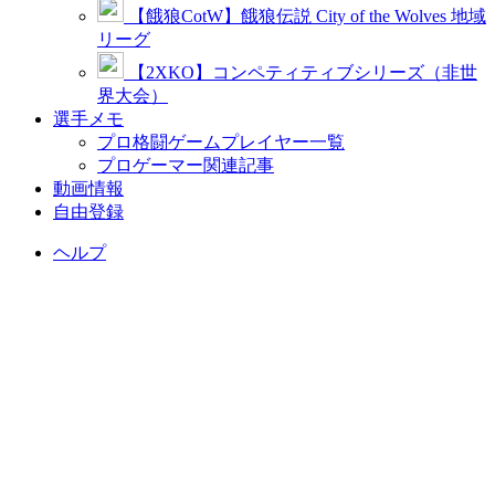
【餓狼CotW】餓狼伝説 City of the Wolves 地域
リーグ
【2XKO】コンペティティブシリーズ（非世
界大会）
選手メモ
プロ格闘ゲームプレイヤー一覧
プロゲーマー関連記事
動画情報
自由登録
ヘルプ