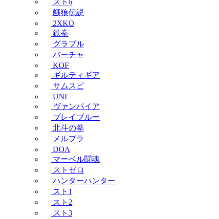
スト6
餓狼伝説
2XKO
鉄拳
グラブル
バーチャ
KOF
ギルティギア
サムスピ
UNI
ヴァンパイア
ブレイブルー
北斗の拳
メルブラ
DOA
マーベル闘魂
ストゼロ
ハンターハンター
スト1
スト2
スト3