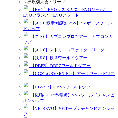
世界規模大会・リーグ
【EVO】EVOラスベガス、EVOジャパン、
EVOフランス、EVOアワード
【スト6/鉄拳8/餓狼CotW】eスポーツワール
ドカップ
【スト6】カプコンプロツアー、カプコンカ
ップ
【スト6】ストリートファイターリーグ
【鉄拳8】鉄拳ワールドツアー
【DBFZ】DBFZワールドツアー
【GGST/GBVSR/UNI2】アークワールドツア
ー
【GBVSR】GBVSワールドツアー
【餓狼/KOF/侍/龍虎】SNKワールドチャンピ
オンシップ
【VF5REVO】VFオープンチャンピオンシッ
プ