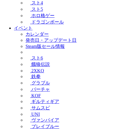
スト4
スト5
ホロ格ゲー
ドラゴンボール
イベント
カレンダー
発売日・アップデート日
Steam版セール情報
スト6
餓狼伝説
2XKO
鉄拳
グラブル
バーチャ
KOF
ギルティギア
サムスピ
UNI
ヴァンパイア
ブレイブルー