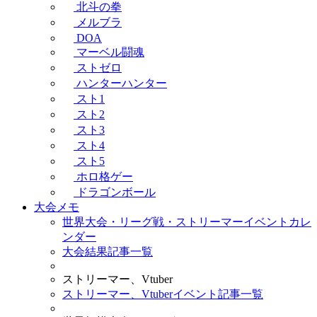
北斗の拳
メルブラ
DOA
マーベル闘魂
ストゼロ
ハンターハンター
スト1
スト2
スト3
スト4
スト5
ホロ格ゲー
ドラゴンボール
大会メモ
世界大会・リーグ戦・ストリーマーイベントカレ
ンダー
大会結果記事一覧
ストリーマー、Vtuber
ストリーマー、Vtuberイベント記事一覧