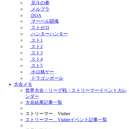
北斗の拳
メルブラ
DOA
マーベル闘魂
ストゼロ
ハンターハンター
スト1
スト2
スト3
スト4
スト5
ホロ格ゲー
ドラゴンボール
大会メモ
世界大会・リーグ戦・ストリーマーイベントカレ
ンダー
大会結果記事一覧
ストリーマー、Vtuber
ストリーマー、Vtuberイベント記事一覧