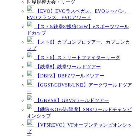
世界規模大会・リーグ
【EVO】EVOラスベガス、EVOジャパン、
EVOフランス、EVOアワード
【スト6/鉄拳8/餓狼CotW】eスポーツワール
ドカップ
【スト6】カプコンプロツアー、カプコンカ
ップ
【スト6】ストリートファイターリーグ
【鉄拳8】鉄拳ワールドツアー
【DBFZ】DBFZワールドツアー
【GGST/GBVSR/UNI2】アークワールドツア
ー
【GBVSR】GBVSワールドツアー
【餓狼/KOF/侍/龍虎】SNKワールドチャンピ
オンシップ
【VF5REVO】VFオープンチャンピオンシッ
プ