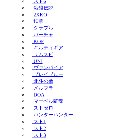
スト6
餓狼伝説
2XKO
鉄拳
グラブル
バーチャ
KOF
ギルティギア
サムスピ
UNI
ヴァンパイア
ブレイブルー
北斗の拳
メルブラ
DOA
マーベル闘魂
ストゼロ
ハンターハンター
スト1
スト2
スト3