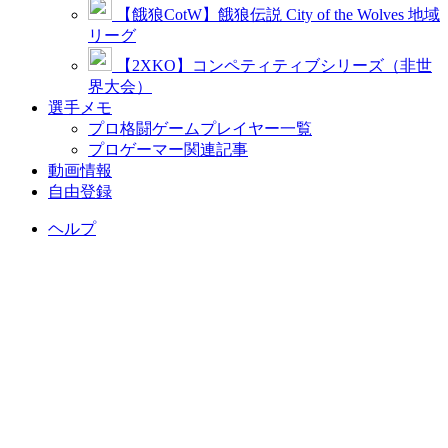
【餓狼CotW】餓狼伝説 City of the Wolves 地域
リーグ
【2XKO】コンペティティブシリーズ（非世
界大会）
選手メモ
プロ格闘ゲームプレイヤー一覧
プロゲーマー関連記事
動画情報
自由登録
ヘルプ