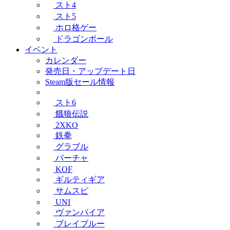
スト4
スト5
ホロ格ゲー
ドラゴンボール
イベント
カレンダー
発売日・アップデート日
Steam版セール情報
スト6
餓狼伝説
2XKO
鉄拳
グラブル
バーチャ
KOF
ギルティギア
サムスピ
UNI
ヴァンパイア
ブレイブルー