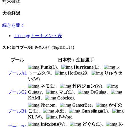
無未確認
大会経過
続きを開く
smash.ggトーナメント表
スト5部門 プール組み合わせ（Top113→24）
プール
日本勢＋注目選手
Punk
(L)、
Hurricane
(L)、
ス
プールA1
トーム久保、
HotDog29、
りゅうせ
い
(W)
ネモ
(L)、
竹内ジョン
(W)、
プールC2
Quiggy、
マゴ
(L)、
DrGulag、
KAMI、
Cobelcog
Phenom、
GamerBee、
かずの
プールB1
こ
(L)、
水派、
Gun slinga
(L)、
NL
(W)、
F-Word
Infexious
(W)、
どぐら
(L)、
K-
プールB2