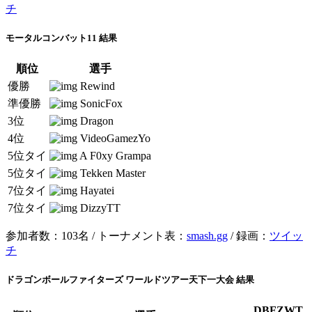
チ
モータルコンバット11 結果
順位
選手
優勝
Rewind
準優勝
SonicFox
3位
Dragon
4位
VideoGamezYo
5位タイ
A F0xy Grampa
5位タイ
Tekken Master
7位タイ
Hayatei
7位タイ
DizzyTT
参加者数：103名 / トーナメント表：
smash.gg
/ 録画：
ツイッ
チ
ドラゴンボールファイターズ ワールドツアー天下一大会 結果
DBFZWT