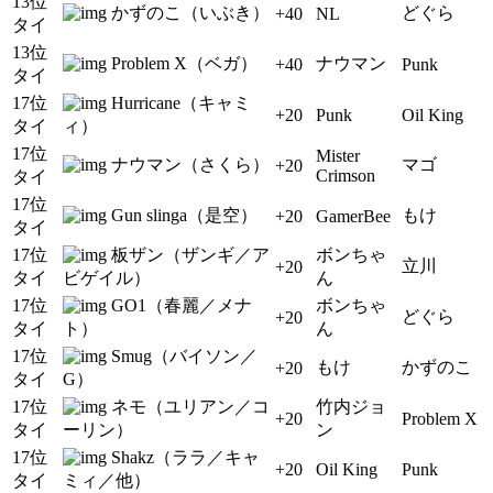
13位
かずのこ（いぶき）
どぐら
+40
NL
タイ
13位
Problem X（ベガ）
ナウマン
+40
Punk
タイ
17位
Hurricane（キャミ
+20
Punk
Oil King
タイ
ィ）
17位
Mister
ナウマン（さくら）
マゴ
+20
Crimson
タイ
17位
Gun slinga（是空）
もけ
+20
GamerBee
タイ
17位
板ザン（ザンギ／ア
ボンちゃ
立川
+20
タイ
ビゲイル）
ん
17位
GO1（春麗／メナ
ボンちゃ
どぐら
+20
タイ
ト）
ん
17位
Smug（バイソン／
もけ
かずのこ
+20
タイ
G）
17位
ネモ（ユリアン／コ
竹内ジョ
+20
Problem X
タイ
ーリン）
ン
17位
Shakz（ララ／キャ
+20
Oil King
Punk
タイ
ミィ／他）