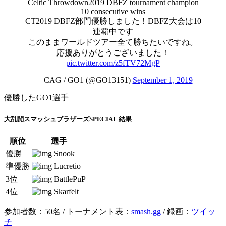
Celtic Throwdown2019 DBFZ tournament champion
10 consecutive wins
CT2019 DBFZ部門優勝しました！DBFZ大会は10
連覇中です
このままワールドツアー全て勝ちたいですね。
応援ありがとうございました！
pic.twitter.com/z5fTV72MgP
— CAG / GO1 (@GO13151)
September 1, 2019
優勝したGO1選手
大乱闘スマッシュブラザーズSPECIAL 結果
順位
選手
優勝
Snook
準優勝
Lucretio
3位
BattlePuP
4位
Skarfelt
参加者数：50名 / トーナメント表：
smash.gg
/ 録画：
ツイッ
チ