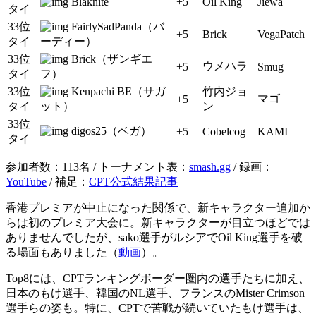
Blaknite
+5
Oil King
Jiewa
タイ
33位
FairlySadPanda（バ
+5
Brick
VegaPatch
タイ
ーディー）
33位
Brick（ザンギエ
ウメハラ
+5
Smug
タイ
フ）
33位
Kenpachi BE（サガ
竹内ジョ
マゴ
+5
タイ
ット）
ン
33位
digos25（ベガ）
+5
Cobelcog
KAMI
タイ
参加者数：113名 / トーナメント表：
smash.gg
/ 録画：
YouTube
/ 補足：
CPT公式結果記事
香港プレミアが中止になった関係で、新キャラクター追加か
らは初のプレミア大会に。新キャラクターが目立つほどでは
ありませんでしたが、sako選手がルシアでOil King選手を破
る場面もありました（
動画
）。
Top8には、CPTランキングボーダー圏内の選手たちに加え、
日本のもけ選手、韓国のNL選手、フランスのMister Crimson
選手らの姿も。特に、CPTで苦戦が続いていたもけ選手は、