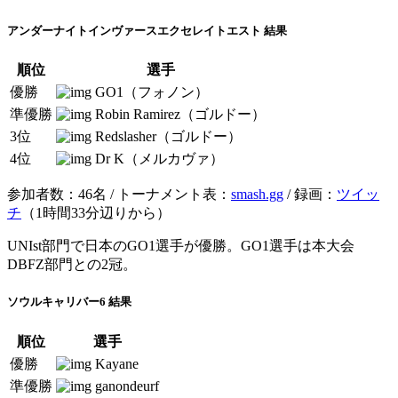
アンダーナイトインヴァースエクセレイトエスト 結果
順位
選手
優勝
GO1（フォノン）
準優勝
Robin Ramirez（ゴルドー）
3位
Redslasher（ゴルドー）
4位
Dr K（メルカヴァ）
参加者数：46名 / トーナメント表：
smash.gg
/ 録画：
ツイッ
チ
（1時間33分辺りから）
UNIst部門で日本のGO1選手が優勝。GO1選手は本大会
DBFZ部門との2冠。
ソウルキャリバー6 結果
順位
選手
優勝
Kayane
準優勝
ganondeurf