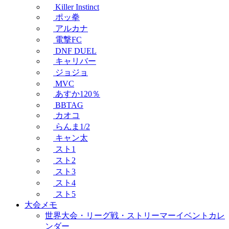
Killer Instinct
ポッ拳
アルカナ
電撃FC
DNF DUEL
キャリバー
ジョジョ
MVC
あすか120％
BBTAG
カオコ
らんま1/2
キャン太
スト1
スト2
スト3
スト4
スト5
大会メモ
世界大会・リーグ戦・ストリーマーイベントカレ
ンダー