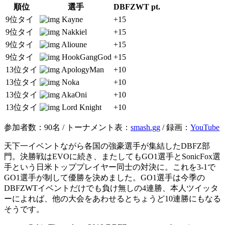
順位
選手
DBFZWT pt.
9位タイ
Kayne
+15
9位タイ
Nakkiel
+15
9位タイ
Alioune
+15
9位タイ
HookGangGod
+15
13位タイ
ApologyMan
+10
13位タイ
Noka
+10
13位タイ
AkaOni
+10
13位タイ
Lord Knight
+10
参加者数：90名 / トーナメント表：
smash.gg
/ 録画：
YouTube
天下一イベントながら各国の強豪選手が集結したDBFZ部
門。決勝戦はEVOに続き、またしてもGO1選手とSonicFox選
手という日米トッププレイヤー同士の対決に。これを3-1で
GO1選手が制して優勝を決めました。GO1選手は今季の
DBFZWTイベントだけでも負け無しの4連勝、本人ツイッタ
ーによれば、他の大会をあわせるとちょうど10連勝にもなる
そうです。