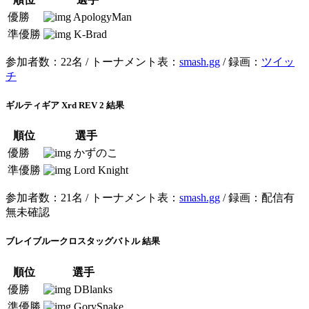
優勝
ApologyMan
準優勝
K-Brad
参加者数：22名 / トーナメント表：
smash.gg
/ 録画：
ツイッ
チ
ギルティギア Xrd REV 2 結果
順位
選手
優勝
かずのこ
準優勝
Lord Knight
参加者数：21名 / トーナメント表：
smash.gg
/ 録画：配信有
無未確認
ブレイブルークロスタッグバトル 結果
順位
選手
優勝
DBlanks
準優勝
GorySnake