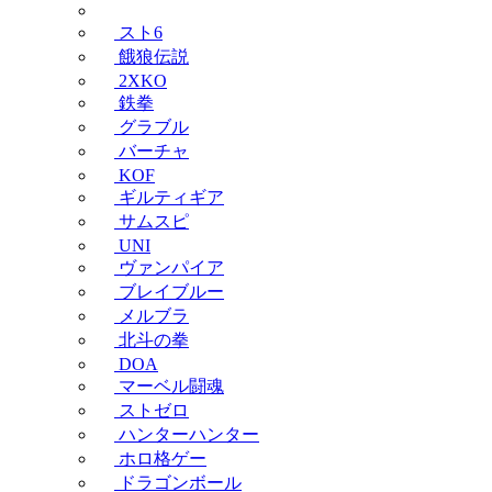
スト6
餓狼伝説
2XKO
鉄拳
グラブル
バーチャ
KOF
ギルティギア
サムスピ
UNI
ヴァンパイア
ブレイブルー
メルブラ
北斗の拳
DOA
マーベル闘魂
ストゼロ
ハンターハンター
ホロ格ゲー
ドラゴンボール