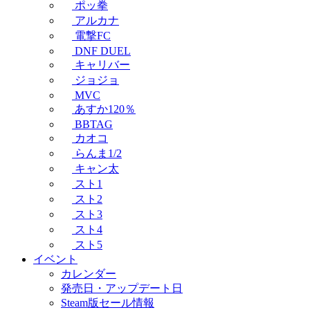
ポッ拳
アルカナ
電撃FC
DNF DUEL
キャリバー
ジョジョ
MVC
あすか120％
BBTAG
カオコ
らんま1/2
キャン太
スト1
スト2
スト3
スト4
スト5
イベント
カレンダー
発売日・アップデート日
Steam版セール情報