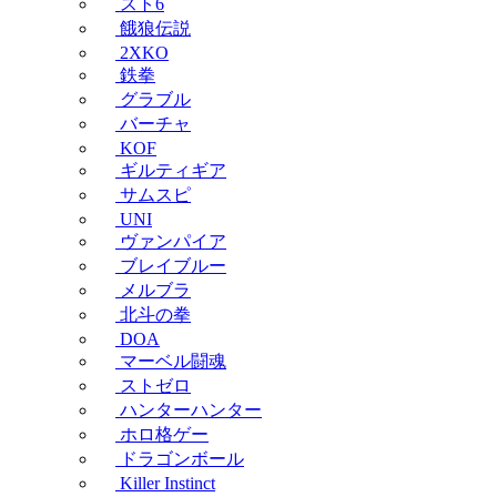
スト6
餓狼伝説
2XKO
鉄拳
グラブル
バーチャ
KOF
ギルティギア
サムスピ
UNI
ヴァンパイア
ブレイブルー
メルブラ
北斗の拳
DOA
マーベル闘魂
ストゼロ
ハンターハンター
ホロ格ゲー
ドラゴンボール
Killer Instinct