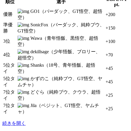
順位
選手
pt.
GO1（バーダック、GT悟空、超悟
優勝
+200
空）
準優
SonicFox（バーダック、純粋ブウ、
+150
勝
GT悟空）
Wawa（青年悟飯、黒悟空、超悟
3位
+100
空）
dekillsage（少年悟飯、ブロリー、
4位
+70
超悟空）
5位タ
Shanks（18号、青年悟飯、超悟
+45
イ
空）
5位タ
かずのこ（純粋ブウ、GT悟空、ヤ
+45
イ
ムチャ）
7位タ
どぐら（純粋ブウ、クウラ、超悟
+25
イ
空）
7位タ
Jila（ベジット、GT悟空、ヤムチ
+25
イ
ャ）
続きを開く