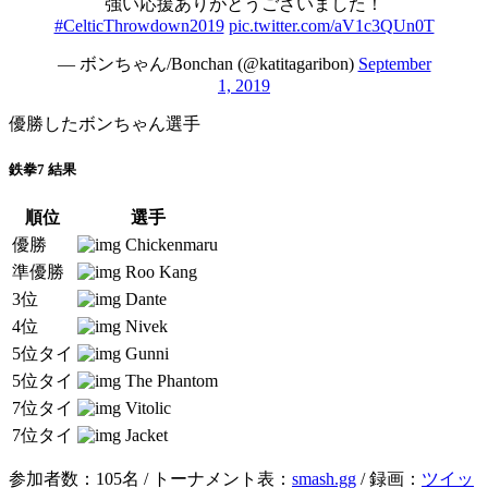
強い応援ありがとうございました！
#CelticThrowdown2019
pic.twitter.com/aV1c3QUn0T
— ボンちゃん/Bonchan (@katitagaribon)
September
1, 2019
優勝したボンちゃん選手
鉄拳7 結果
順位
選手
優勝
Chickenmaru
準優勝
Roo Kang
3位
Dante
4位
Nivek
5位タイ
Gunni
5位タイ
The Phantom
7位タイ
Vitolic
7位タイ
Jacket
参加者数：105名 / トーナメント表：
smash.gg
/ 録画：
ツイッ