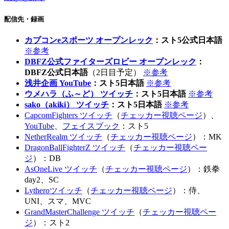
配信先・録画
カプコンeスポーツ オープンレック
：スト5公式日本語
※参考
DBFZ公式ファイターズロビー オープンレック
：
DBFZ公式日本語
（2日目予定）
※参考
浅井企画 YouTube
：スト5日本語
※参考
ウメハラ（ふ～ど） ツイッチ
：スト5日本語
※参考
sako（akiki） ツイッチ
：スト5日本語
※参考
CapcomFighters ツイッチ
（
チェッカー視聴ページ
）、
YouTube
、
フェイスブック
：スト5
NetherRealm ツイッチ
（
チェッカー視聴ページ
）：MK
DragonBallFighterZ ツイッチ
（
チェッカー視聴ペー
ジ
）：DB
AsOneLive ツイッチ
（
チェッカー視聴ページ
）：鉄拳
day2、SC
Lytheroツイッチ
（
チェッカー視聴ページ
）：侍、
UNI、スマ、MVC
GrandMasterChallenge ツイッチ
（
チェッカー視聴ペー
ジ
）：スト2