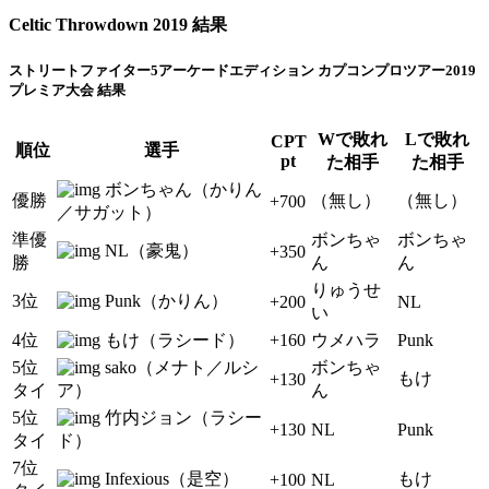
Celtic Throwdown 2019 結果
ストリートファイター5アーケードエディション カプコンプロツアー2019
プレミア大会 結果
Wで敗れ
Lで敗れ
CPT
順位
選手
pt
た相手
た相手
ボンちゃん（かりん
優勝
（無し）
（無し）
+700
／サガット）
準優
ボンちゃ
ボンちゃ
NL（豪鬼）
+350
勝
ん
ん
りゅうせ
3位
Punk（かりん）
+200
NL
い
4位
もけ（ラシード）
+160
ウメハラ
Punk
5位
sako（メナト／ルシ
ボンちゃ
もけ
+130
タイ
ア）
ん
5位
竹内ジョン（ラシー
+130
NL
Punk
タイ
ド）
7位
Infexious（是空）
もけ
+100
NL