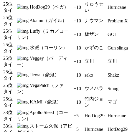
25位
りゅうせ
HotDog29（ベガ）
+10
Hurricane
タイ
い
25位
Akainu（ガイル）
ナウマン
+10
Problem X
タイ
25位
Luffy（ミカ／コー
板ザン
+10
GO1
タイ
リン）
25位
水派（コーリン）
かずのこ
+10
Gun slinga
タイ
25位
Veggey（バーディ
立川
立川
+10
タイ
ー）
25位
Jiewa（豪鬼）
+10
sako
Shakz
タイ
25位
VegaPatch（ファ
ウメハラ
+10
Smug
タイ
ン）
25位
竹内ジョ
KAMI（豪鬼）
マゴ
+10
タイ
ン
33位
Apollo Steed（コー
+5
HotDog29
Hurricane
タイ
リン）
33位
ストーム久保（アビ
+5
Hurricane
HotDog29