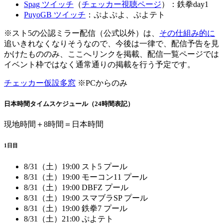
Spag ツイッチ
（
チェッカー視聴ページ
）：鉄拳day1
PuyoGB ツイッチ
：ぷよぷよ、ぷよテト
※スト5の公認ミラー配信（公式以外）は、
その仕組み的に
追いきれなくなりそうなので、今後は一律で、配信予告を見
かけたもののみ、ここへリンクを掲載、配信一覧ページでは
イベント枠ではなく通常通りの掲載を行う予定です。
チェッカー仮設多窓
※PCからのみ
日本時間タイムスケジュール（24時間表記）
現地時間＋8時間＝日本時間
1日目
8/31（土）19:00 スト5 プール
8/31（土）19:00 モーコン11 プール
8/31（土）19:00 DBFZ プール
8/31（土）19:00 スマブラSP プール
8/31（土）19:00 鉄拳7 プール
8/31（土）21:00 ぷよテト