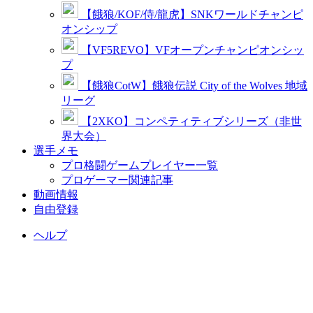
【餓狼/KOF/侍/龍虎】SNKワールドチャンピ
オンシップ
【VF5REVO】VFオープンチャンピオンシッ
プ
【餓狼CotW】餓狼伝説 City of the Wolves 地域
リーグ
【2XKO】コンペティティブシリーズ（非世
界大会）
選手メモ
プロ格闘ゲームプレイヤー一覧
プロゲーマー関連記事
動画情報
自由登録
ヘルプ