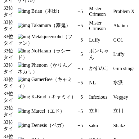
タイ
ゲイル）
33位
Mister
Brian（本田）
+5
Problem X
Crimson
タイ
33位
Mister
Takamura（豪鬼）
+5
Akainu
Crimson
タイ
33位
Metalqueersolid（フ
+5
Luffy
GO1
タイ
ァン）
33位
NoHaram（ラシー
ボンちゃ
+5
Luffy
タイ
ド）
ん
33位
Phenom（かりん／
かずのこ
+5
Gun slinga
タイ
ネカリ）
33位
GamerBee（キャミ
水派
+5
NL
タイ
ィ）
33位
K-Brad（キャミィ）
+5
Infexious
Veggey
タイ
33位
Marcel（エド）
立川
立川
+5
タイ
33位
Denesis（ベガ）
+5
sako
Shakz
タイ
33位