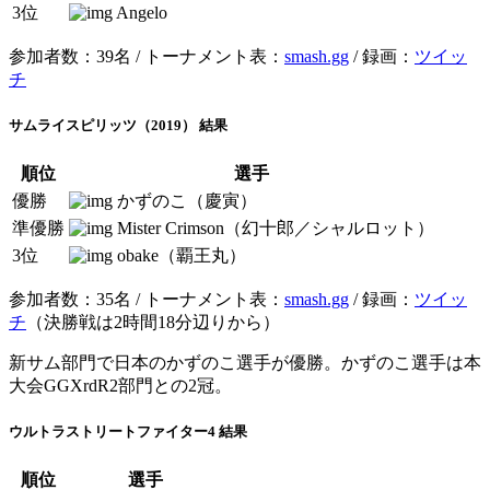
3位
Angelo
参加者数：39名 / トーナメント表：
smash.gg
/ 録画：
ツイッ
チ
サムライスピリッツ（2019） 結果
順位
選手
優勝
かずのこ（慶寅）
準優勝
Mister Crimson（幻十郎／シャルロット）
3位
obake（覇王丸）
参加者数：35名 / トーナメント表：
smash.gg
/ 録画：
ツイッ
チ
（決勝戦は2時間18分辺りから）
新サム部門で日本のかずのこ選手が優勝。かずのこ選手は本
大会GGXrdR2部門との2冠。
ウルトラストリートファイター4 結果
順位
選手