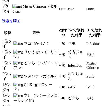
タイ
7位
Mister Crimson（ダル
+100
sako
Punk
タイ
シム）
続きを開く
Wで敗れ
Lで敗れ
CPT
順位
選手
pt
た相手
た相手
9位タ
マゴ（かりん）
ネモ
+70
Infexious
イ
9位タ
りゅうせい（ユリア
竹内ジョ
もけ
+70
イ
ン）
ン
9位タ
どぐら（ベガ／ユリ
Mister
+70
Infexious
Crimson
イ
アン）
9位タ
ボンちゃ
ウメハラ（ガイル）
+70
Punk
イ
ん
13位
Oil King（ラシー
マゴ
+40
sako
タイ
ド）
13位
立川（ラシード／コ
どぐら
もけ
+40
タイ
ーリン／他）