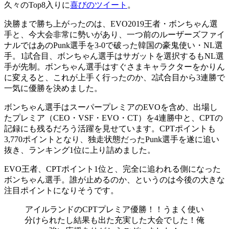
久々のTop8入りに
喜びのツイート
。
決勝まで勝ち上がったのは、EVO2019王者・ボンちゃん選
手と、今大会非常に勢いがあり、一つ前のルーザーズファイ
ナルではあのPunk選手を3-0で破った韓国の豪鬼使い・NL選
手。1試合目、ボンちゃん選手はサガットを選択するもNL選
手が先制。ボンちゃん選手はすぐさまキャラクターをかりん
に変えると、これが上手く行ったのか、2試合目から3連勝で
一気に優勝を決めました。
ボンちゃん選手はスーパープレミアのEVOを含め、出場し
たプレミア（CEO・VSF・EVO・CT）を4連勝中と、CPTの
記録にも残るだろう活躍を見せています。CPTポイントも
3,770ポイントとなり、独走状態だったPunk選手を遂に追い
抜き、ランキング1位に上り詰めました。
EVO王者、CPTポイント1位と、完全に追われる側になった
ボンちゃん選手。誰が止めるのか、というのは今後の大きな
注目ポイントになりそうです。
アイルランドのCPTプレミア優勝！！うまく使い
分けられたし結果も出た充実した大会でした！俺