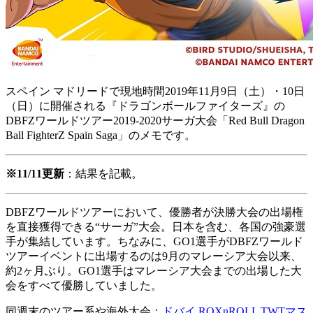
スペイン マドリードで現地時間2019年11月9日（土）・10日
（日）に開催される『ドラゴンボールファイターズ』の
DBFZワールドツアー2019-2020サーガ大会「Red Bull Dragon
Ball FighterZ Spain Saga」のメモです。
※11/11更新
：結果を記載。
DBFZワールドツアーにおいて、優勝者が決勝大会の出場権
を直接獲得できる“サーガ”大会。日本を含む、各国の強豪選
手が集結しています。ちなみに、GO1選手がDBFZワールド
ツアーイベントに出場するのは9月のマレーシア大会以来、
約2ヶ月ぶり。GO1選手はマレーシア大会までの出場した大
会をすべて優勝していました。
同週末のツアー系や海外大会：
ドバイ ROXnROLL TWTマス