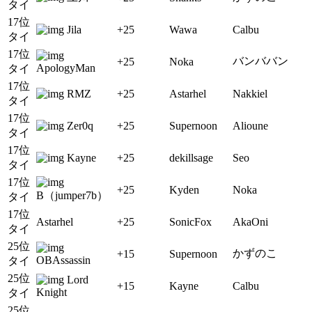
タイ
17位
Jila
+25
Wawa
Calbu
タイ
17位
バンババン
+25
Noka
ApologyMan
タイ
17位
RMZ
+25
Astarhel
Nakkiel
タイ
17位
Zer0q
+25
Supernoon
Alioune
タイ
17位
Kayne
+25
dekillsage
Seo
タイ
17位
+25
Kyden
Noka
B（jumper7b）
タイ
17位
Astarhel
+25
SonicFox
AkaOni
タイ
25位
かずのこ
+15
Supernoon
OBAssassin
タイ
25位
Lord
+15
Kayne
Calbu
Knight
タイ
25位