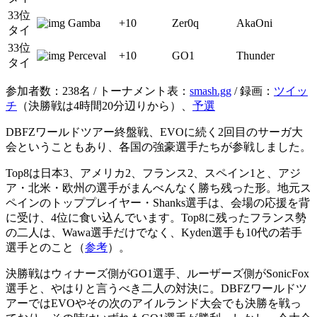
33位
Gamba
+10
Zer0q
AkaOni
タイ
33位
Perceval
+10
GO1
Thunder
タイ
参加者数：238名 / トーナメント表：
smash.gg
/ 録画：
ツイッ
チ
（決勝戦は4時間20分辺りから）、
予選
DBFZワールドツアー終盤戦、EVOに続く2回目のサーガ大
会ということもあり、各国の強豪選手たちが参戦しました。
Top8は日本3、アメリカ2、フランス2、スペイン1と、アジ
ア・北米・欧州の選手がまんべんなく勝ち残った形。地元ス
ペインのトッププレイヤー・Shanks選手は、会場の応援を背
に受け、4位に食い込んでいます。Top8に残ったフランス勢
の二人は、Wawa選手だけでなく、Kyden選手も10代の若手
選手とのこと（
参考
）。
決勝戦はウィナーズ側がGO1選手、ルーザーズ側がSonicFox
選手と、やはりと言うべき二人の対決に。DBFZワールドツ
アーではEVOやその次のアイルランド大会でも決勝を戦っ