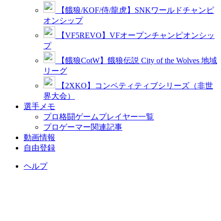
【餓狼/KOF/侍/龍虎】SNKワールドチャンピ
オンシップ
【VF5REVO】VFオープンチャンピオンシッ
プ
【餓狼CotW】餓狼伝説 City of the Wolves 地域
リーグ
【2XKO】コンペティティブシリーズ（非世
界大会）
選手メモ
プロ格闘ゲームプレイヤー一覧
プロゲーマー関連記事
動画情報
自由登録
ヘルプ