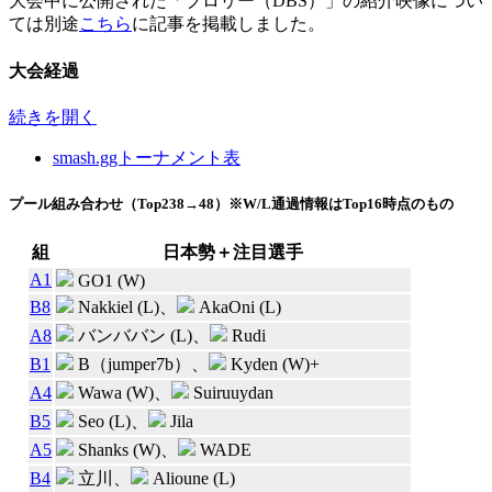
大会中に公開された「ブロリー（DBS）」の紹介映像につい
ては別途
こちら
に記事を掲載しました。
大会経過
続きを開く
smash.ggトーナメント表
プール組み合わせ（Top238→48）※W/L通過情報はTop16時点のもの
組
日本勢＋注目選手
A1
GO1 (W)
B8
Nakkiel (L)
、
AkaOni (L)
A8
バンババン (L)
、
Rudi
B1
B（jumper7b）
、
Kyden (W)+
A4
Wawa (W)
、
Suiruuydan
B5
Seo (L)
、
Jila
A5
Shanks (W)
、
WADE
B4
立川
、
Alioune (L)