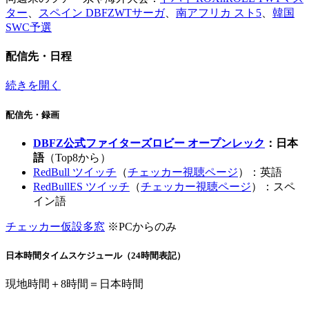
ター
、
スペイン DBFZWTサーガ
、
南アフリカ スト5
、
韓国
SWC予選
配信先・日程
続きを開く
配信先・録画
DBFZ公式ファイターズロビー オープンレック
：日本
語
（Top8から）
RedBull ツイッチ
（
チェッカー視聴ページ
）：英語
RedBullES ツイッチ
（
チェッカー視聴ページ
）：スペ
イン語
チェッカー仮設多窓
※PCからのみ
日本時間タイムスケジュール（24時間表記）
現地時間＋8時間＝日本時間