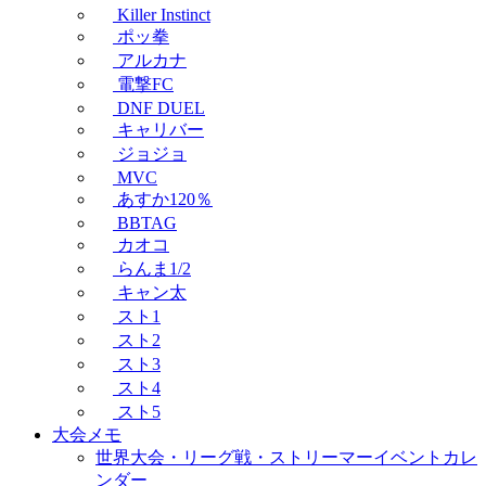
Killer Instinct
ポッ拳
アルカナ
電撃FC
DNF DUEL
キャリバー
ジョジョ
MVC
あすか120％
BBTAG
カオコ
らんま1/2
キャン太
スト1
スト2
スト3
スト4
スト5
大会メモ
世界大会・リーグ戦・ストリーマーイベントカレ
ンダー