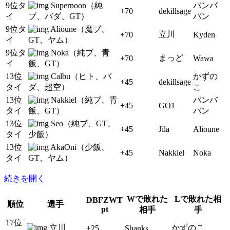
9位タ
Supernoon（純
バンバ
+70
dekillsage
イ
ブ、バダ、GT）
バン
9位タ
Alioune（魔ブ、
立川
+70
Kyden
イ
GT、ヤム）
9位タ
Noka（純ブ、青
まっど
+70
Wawa
イ
飯、GT）
13位
Calbu（ヒト、バ
かずの
+45
dekillsage
タイ
ダ、超空）
こ
13位
Nakkiel（純ブ、青
バンバ
+45
GO1
タイ
飯、GT）
バン
13位
Seo（純ブ、GT、
+45
Jila
Alioune
タイ
少飯）
13位
AkaOni（少飯、
+45
Nakkiel
Noka
タイ
GT、ヤム）
続きを開く
Wで敗れた
Lで敗れた相
DBFZWT
順位
選手
pt
相手
手
17位
立川
かずのこ
+25
Shanks