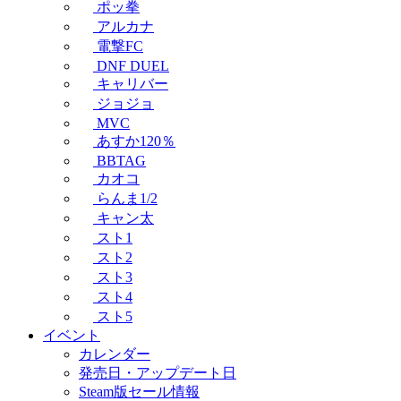
ポッ拳
アルカナ
電撃FC
DNF DUEL
キャリバー
ジョジョ
MVC
あすか120％
BBTAG
カオコ
らんま1/2
キャン太
スト1
スト2
スト3
スト4
スト5
イベント
カレンダー
発売日・アップデート日
Steam版セール情報