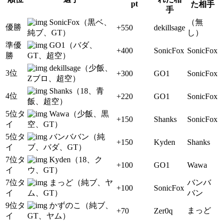
pt
た相手
手
SonicFox（黒ベ、
（無
優勝
+550
dekillsage
純ブ、GT）
し）
準優
GO1（バダ、
+400
SonicFox
SonicFox
勝
GT、超空）
dekillsage（少飯、
3位
+300
GO1
SonicFox
Zブロ、超空）
Shanks（18、青
4位
+220
GO1
SonicFox
飯、超空）
5位タ
Wawa（少飯、黒
+150
Shanks
SonicFox
イ
空、GT）
5位タ
バンババン（純
+150
Kyden
Shanks
イ
ブ、バダ、GT）
7位タ
Kyden（18、ク
+100
GO1
Wawa
イ
ウ、GT）
7位タ
まっど（純ブ、ヤ
バンバ
+100
SonicFox
イ
ム、GT）
バン
9位タ
かずのこ（純ブ、
まっど
+70
Zer0q
イ
GT、ヤム）