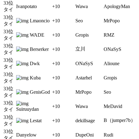
33位
Ivanpotato
+10
Wawa
ApologyMan
タイ
33位
Lmaoncio
+10
Seo
MrPopo
タイ
33位
WADE
+10
Gropis
RMZ
タイ
33位
立川
Berserker
+10
ONaSyS
タイ
33位
Dwk
+10
ONaSyS
Alioune
タイ
33位
Kuba
+10
Astarhel
Gropis
タイ
33位
GenisGod
+10
MrPopo
Seo
タイ
33位
+10
Wawa
MeDavid
Suiruuydan
タイ
33位
B（jumper7b）
Lestat
+10
dekillsage
タイ
33位
Danyelow
+10
DupeOni
Rudi
タイ