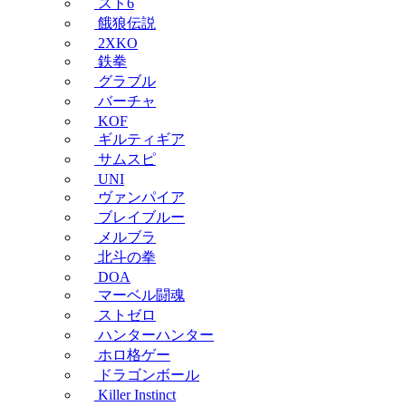
スト6
餓狼伝説
2XKO
鉄拳
グラブル
バーチャ
KOF
ギルティギア
サムスピ
UNI
ヴァンパイア
ブレイブルー
メルブラ
北斗の拳
DOA
マーベル闘魂
ストゼロ
ハンターハンター
ホロ格ゲー
ドラゴンボール
Killer Instinct