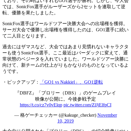
ており、その時はいずれもGO1選手が勝利。しかし、今大会
では、SonicFox選手がルーザーズから2セットを連取して逆
転、優勝を果たしました。
SonicFox選手はワールドツアー決勝大会への出場権を獲得。
サーガ大会で優勝し出場権を獲得したのは、GO1選手に続い
て二人目となります。
過去にはザマスなど、大会ではあまり見慣れないキャラクタ
ーも使うSonicFox選手。ここ最近はバーダックに変えて、通
常状態のベジータを入れていました。ワールドツアー決勝に
向けて、新チームの仕上がりもかなりのものとなっているよ
うです。
・ピックアップ：
「GO1 vs Nakkiel」、GO1逆転
『DBFZ』「ブロリー（DBS）」のゲームプレイ
映像が公開に。今後参戦予定
https://t.co/cz7v0vElqp
pic.twitter.com/ZlJjElfpCI
— 格ゲーチェッカー (@kakuge_checker)
November
10, 2019