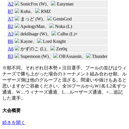
A2
SonicFox (W)
、
Easyman
B7
Kuba
、
RMZ
A7
まっど (W)
、
GenisGod
B2
ApologyMan
、
Noka (L)
A3
dekillsage (W)
、
Calbu (L)+
B6
Kayne
、
Lord Knight
A6
かずのこ (L)
、
Zer0q
B3
Supernoon (W)
、
OBAssassin
、
Thunder
※順不同。それぞれ日本勢＋注目選手。プールの並びはウィ
ナーズで勝ち上がった場合のトーナメント組み合わせ順。ル
ーザーズ側は他のグループと混ざる。間違いや抜けもあると
思いますがご容赦ください。全16プールからW1名/L2名ずつ
通過。W…ウィナーズ通過、L…ルーザーズ通過、+…追記
した選手。
大会概要
続きを開く