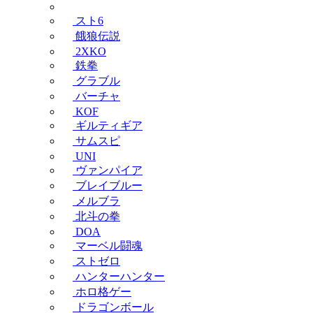
スト6
餓狼伝説
2XKO
鉄拳
グラブル
バーチャ
KOF
ギルティギア
サムスピ
UNI
ヴァンパイア
ブレイブルー
メルブラ
北斗の拳
DOA
マーベル闘魂
ストゼロ
ハンターハンター
ホロ格ゲー
ドラゴンボール