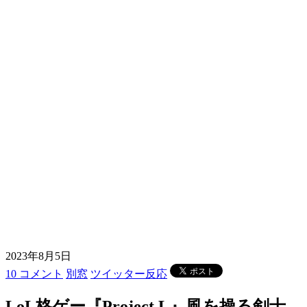
2023年8月5日
10 コメント
別窓
ツイッター反応
LoL格ゲー『Project L』風を操る剣士