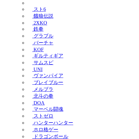
スト6
餓狼伝説
2XKO
鉄拳
グラブル
バーチャ
KOF
ギルティギア
サムスピ
UNI
ヴァンパイア
ブレイブルー
メルブラ
北斗の拳
DOA
マーベル闘魂
ストゼロ
ハンターハンター
ホロ格ゲー
ドラゴンボール