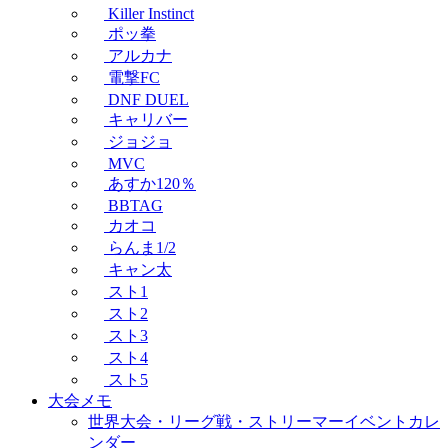
Killer Instinct
ポッ拳
アルカナ
電撃FC
DNF DUEL
キャリバー
ジョジョ
MVC
あすか120％
BBTAG
カオコ
らんま1/2
キャン太
スト1
スト2
スト3
スト4
スト5
大会メモ
世界大会・リーグ戦・ストリーマーイベントカレ
ンダー