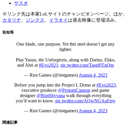
ヤスオ
※リンク先は本家LoLサイトのチャンピオンページ。ほか、
カタリナ
、
ジンクス
、
イラオイ
は過去映像に登場済み。
告知等
One blade, one purpose. Yet this steel doesn’t get any
lighter.
Play Yasuo, the Unforgiven, along with Darius, Ekko,
and Ahri at
#Evo2023
.
pic.twitter.com/Tasgf0TqQm
— Riot Games (@riotgames)
August 4, 2023
Before you jump into the Project L Demo at
#Evo2023
,
executive producer
@ProtomCannon
and game
designer
@RiotShyvana
walk through everything
you’ll want to know.
pic.twitter.com/AQwNGAuFmy
— Riot Games (@riotgames)
August 4, 2023
関連記事