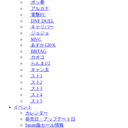
ポッ拳
アルカナ
電撃FC
DNF DUEL
キャリバー
ジョジョ
MVC
あすか120％
BBTAG
カオコ
らんま1/2
キャン太
スト1
スト2
スト3
スト4
スト5
イベント
カレンダー
発売日・アップデート日
Steam版セール情報