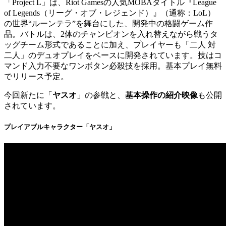
「Project L」は、Riot Gamesの人気MOBAタイトル『League
of Legends（リーグ・オブ・レジェンド）』（通称：LoL）
の世界“ルーンテラ”を舞台にした、開発中の格闘ゲーム作
品。バトルは、2体のチャンピオンを入れ替えながら戦うタ
ッグチーム形式であることに加え、プレイヤーも「二人 対
二人」のデュオプレイをベースに開発されています。技はコ
マンド入力不要なワンボタン必殺技を採用。基本プレイ無料
でリリース予定。
今回新たに「
ヤスオ
」の参戦と、
基本操作の紹介映像
も公開
されています。
プレイアブルキャラクター「ヤスオ」