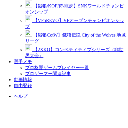
【餓狼/KOF/侍/龍虎】SNKワールドチャンピ
オンシップ
【VF5REVO】VFオープンチャンピオンシッ
プ
【餓狼CotW】餓狼伝説 City of the Wolves 地域
リーグ
【2XKO】コンペティティブシリーズ（非世
界大会）
選手メモ
プロ格闘ゲームプレイヤー一覧
プロゲーマー関連記事
動画情報
自由登録
ヘルプ