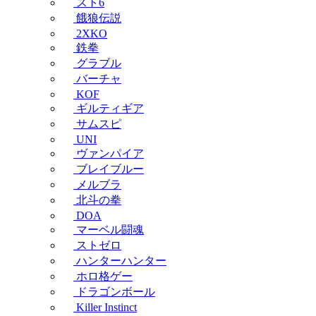
スト6
餓狼伝説
2XKO
鉄拳
グラブル
バーチャ
KOF
ギルティギア
サムスピ
UNI
ヴァンパイア
ブレイブルー
メルブラ
北斗の拳
DOA
マーベル闘魂
ストゼロ
ハンターハンター
ホロ格ゲー
ドラゴンボール
Killer Instinct