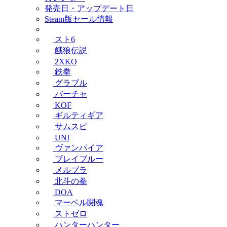
発売日・アップデート日
Steam版セール情報
スト6
餓狼伝説
2XKO
鉄拳
グラブル
バーチャ
KOF
ギルティギア
サムスピ
UNI
ヴァンパイア
ブレイブルー
メルブラ
北斗の拳
DOA
マーベル闘魂
ストゼロ
ハンターハンター