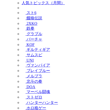
人気トピックス（月間）
スト6
餓狼伝説
2XKO
鉄拳
グラブル
バーチャ
KOF
ギルティギア
サムスピ
UNI
ヴァンパイア
ブレイブルー
メルブラ
北斗の拳
DOA
マーベル闘魂
ストゼロ
ハンターハンター
ホロ格ゲー