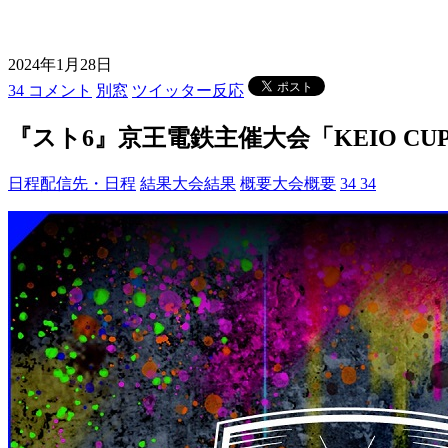
2024年1月28日
34 コメント
別窓
ツイッター反応
『スト6』京王電鉄主催大会「KEIO C
日程
配信先・日程
結果
大会結果
概要
大会概要
34
34