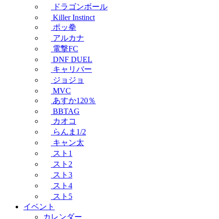
ドラゴンボール
Killer Instinct
ポッ拳
アルカナ
電撃FC
DNF DUEL
キャリバー
ジョジョ
MVC
あすか120％
BBTAG
カオコ
らんま1/2
キャン太
スト1
スト2
スト3
スト4
スト5
イベント
カレンダー