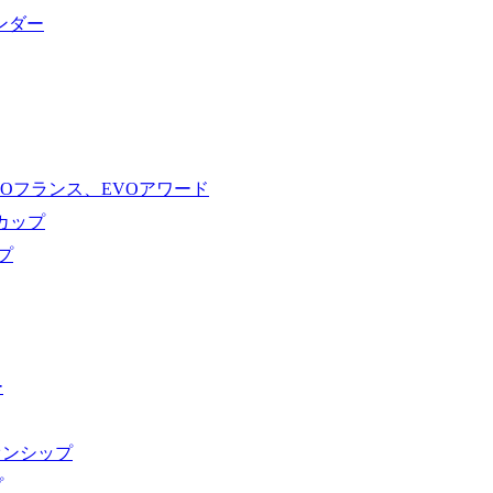
ンダー
VOフランス、EVOアワード
ドカップ
プ
ー
オンシップ
プ