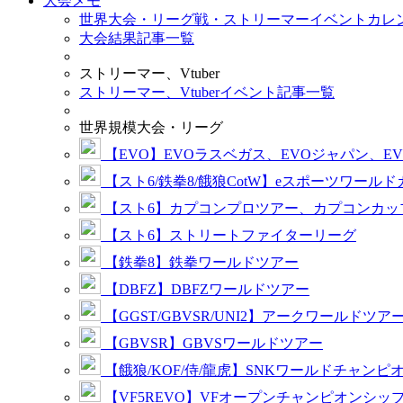
大会メモ
世界大会・リーグ戦・ストリーマーイベントカレ
大会結果記事一覧
ストリーマー、Vtuber
ストリーマー、Vtuberイベント記事一覧
世界規模大会・リーグ
【EVO】EVOラスベガス、EVOジャパン、E
【スト6/鉄拳8/餓狼CotW】eスポーツワール
【スト6】カプコンプロツアー、カプコンカッ
【スト6】ストリートファイターリーグ
【鉄拳8】鉄拳ワールドツアー
【DBFZ】DBFZワールドツアー
【GGST/GBVSR/UNI2】アークワールドツア
【GBVSR】GBVSワールドツアー
【餓狼/KOF/侍/龍虎】SNKワールドチャンピ
【VF5REVO】VFオープンチャンピオンシッ