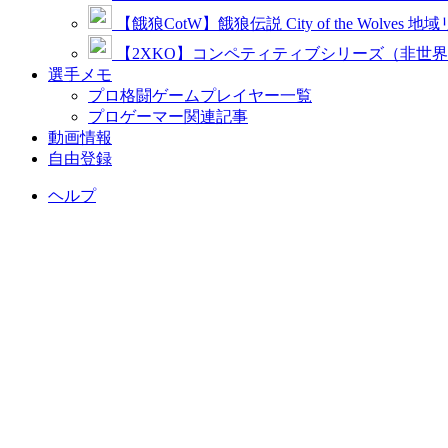
【餓狼CotW】餓狼伝説 City of the Wolves 地
【2XKO】コンペティティブシリーズ（非世
選手メモ
プロ格闘ゲームプレイヤー一覧
プロゲーマー関連記事
動画情報
自由登録
ヘルプ