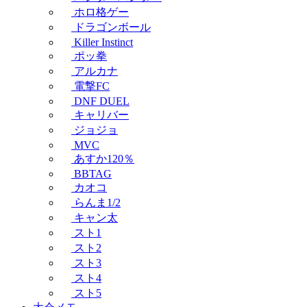
ホロ格ゲー
ドラゴンボール
Killer Instinct
ポッ拳
アルカナ
電撃FC
DNF DUEL
キャリバー
ジョジョ
MVC
あすか120％
BBTAG
カオコ
らんま1/2
キャン太
スト1
スト2
スト3
スト4
スト5