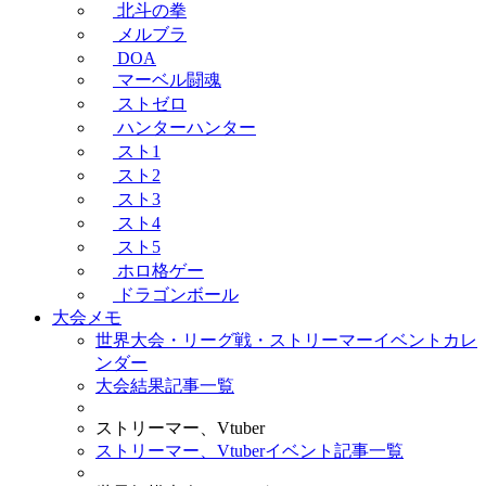
北斗の拳
メルブラ
DOA
マーベル闘魂
ストゼロ
ハンターハンター
スト1
スト2
スト3
スト4
スト5
ホロ格ゲー
ドラゴンボール
大会メモ
世界大会・リーグ戦・ストリーマーイベントカレ
ンダー
大会結果記事一覧
ストリーマー、Vtuber
ストリーマー、Vtuberイベント記事一覧