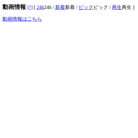
動画情報
[?]
[
24h
24h
/
新着
新着
/
ピック
ピック
/
再生
再生
]
動画情報はこちら