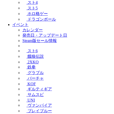
スト4
スト5
ホロ格ゲー
ドラゴンボール
イベント
カレンダー
発売日・アップデート日
Steam版セール情報
スト6
餓狼伝説
2XKO
鉄拳
グラブル
バーチャ
KOF
ギルティギア
サムスピ
UNI
ヴァンパイア
ブレイブルー