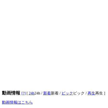
動画情報
[?]
[
24h
24h
/
新着
新着
/
ピック
ピック
/
再生
再生
]
動画情報はこちら