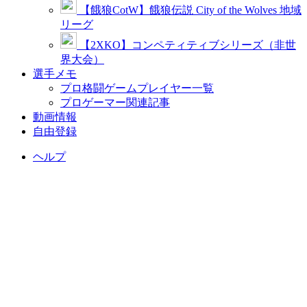
【餓狼CotW】餓狼伝説 City of the Wolves 地域
リーグ
【2XKO】コンペティティブシリーズ（非世
界大会）
選手メモ
プロ格闘ゲームプレイヤー一覧
プロゲーマー関連記事
動画情報
自由登録
ヘルプ