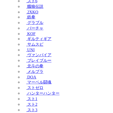
スト6
餓狼伝説
2XKO
鉄拳
グラブル
バーチャ
KOF
ギルティギア
サムスピ
UNI
ヴァンパイア
ブレイブルー
北斗の拳
メルブラ
DOA
マーベル闘魂
ストゼロ
ハンターハンター
スト1
スト2
スト3