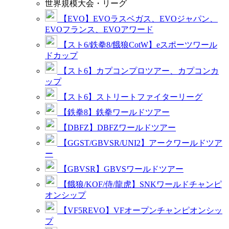
世界規模大会・リーグ
【EVO】EVOラスベガス、EVOジャパン、
EVOフランス、EVOアワード
【スト6/鉄拳8/餓狼CotW】eスポーツワール
ドカップ
【スト6】カプコンプロツアー、カプコンカ
ップ
【スト6】ストリートファイターリーグ
【鉄拳8】鉄拳ワールドツアー
【DBFZ】DBFZワールドツアー
【GGST/GBVSR/UNI2】アークワールドツア
ー
【GBVSR】GBVSワールドツアー
【餓狼/KOF/侍/龍虎】SNKワールドチャンピ
オンシップ
【VF5REVO】VFオープンチャンピオンシッ
プ