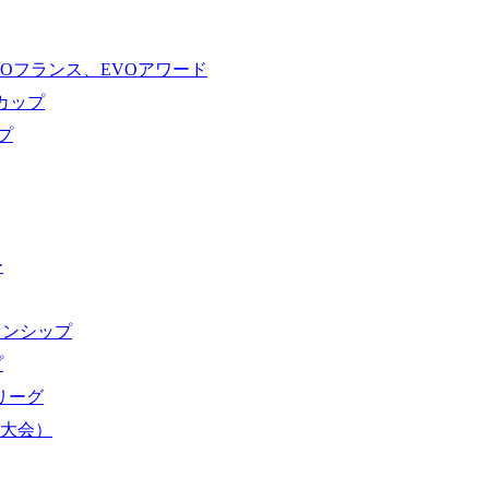
VOフランス、EVOアワード
ドカップ
プ
ー
オンシップ
プ
域リーグ
界大会）