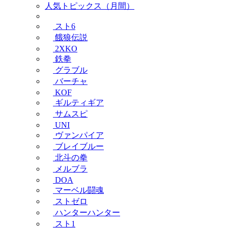
人気トピックス（月間）
スト6
餓狼伝説
2XKO
鉄拳
グラブル
バーチャ
KOF
ギルティギア
サムスピ
UNI
ヴァンパイア
ブレイブルー
北斗の拳
メルブラ
DOA
マーベル闘魂
ストゼロ
ハンターハンター
スト1