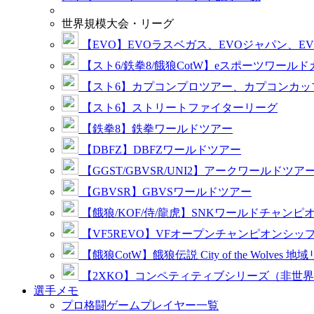
世界規模大会・リーグ
【EVO】EVOラスベガス、EVOジャパン、E
【スト6/鉄拳8/餓狼CotW】eスポーツワール
【スト6】カプコンプロツアー、カプコンカッ
【スト6】ストリートファイターリーグ
【鉄拳8】鉄拳ワールドツアー
【DBFZ】DBFZワールドツアー
【GGST/GBVSR/UNI2】アークワールドツア
【GBVSR】GBVSワールドツアー
【餓狼/KOF/侍/龍虎】SNKワールドチャンピ
【VF5REVO】VFオープンチャンピオンシッ
【餓狼CotW】餓狼伝説 City of the Wolves 地
【2XKO】コンペティティブシリーズ（非世
選手メモ
プロ格闘ゲームプレイヤー一覧