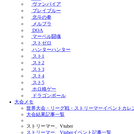
ヴァンパイア
ブレイブルー
北斗の拳
メルブラ
DOA
マーベル闘魂
ストゼロ
ハンターハンター
スト1
スト2
スト3
スト4
スト5
ホロ格ゲー
ドラゴンボール
大会メモ
世界大会・リーグ戦・ストリーマーイベントカレ
大会結果記事一覧
ストリーマー、Vtuber
ストリーマー、Vtuberイベント記事一覧