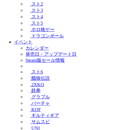
スト2
スト3
スト4
スト5
ホロ格ゲー
ドラゴンボール
イベント
カレンダー
発売日・アップデート日
Steam版セール情報
スト6
餓狼伝説
2XKO
鉄拳
グラブル
バーチャ
KOF
ギルティギア
サムスピ
UNI