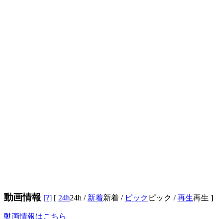
動画情報
[?]
[
24h
24h
/
新着
新着
/
ピック
ピック
/
再生
再生
]
動画情報はこちら