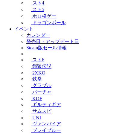
スト4
スト5
ホロ格ゲー
ドラゴンボール
イベント
カレンダー
発売日・アップデート日
Steam版セール情報
スト6
餓狼伝説
2XKO
鉄拳
グラブル
バーチャ
KOF
ギルティギア
サムスピ
UNI
ヴァンパイア
ブレイブルー