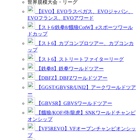
世界規模大会・リーグ
【EVO】EVOラスベガス、EVOジャパン、
EVOフランス、EVOアワード
【スト6/鉄拳8/餓狼CotW】eスポーツワール
ドカップ
【スト6】カプコンプロツアー、カプコンカ
ップ
【スト6】ストリートファイターリーグ
【鉄拳8】鉄拳ワールドツアー
【DBFZ】DBFZワールドツアー
【GGST/GBVSR/UNI2】アークワールドツア
ー
【GBVSR】GBVSワールドツアー
【餓狼/KOF/侍/龍虎】SNKワールドチャンピ
オンシップ
【VF5REVO】VFオープンチャンピオンシッ
プ