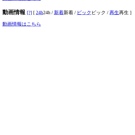
動画情報
[?]
[
24h
24h
/
新着
新着
/
ピック
ピック
/
再生
再生
]
動画情報はこちら