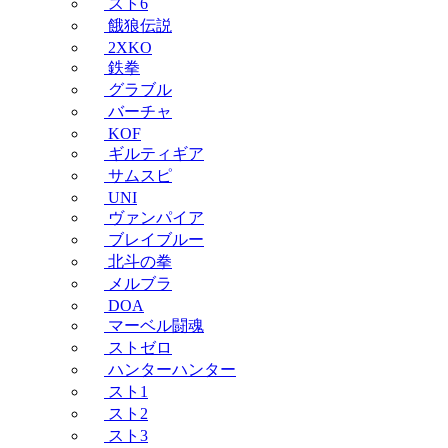
スト6
餓狼伝説
2XKO
鉄拳
グラブル
バーチャ
KOF
ギルティギア
サムスピ
UNI
ヴァンパイア
ブレイブルー
北斗の拳
メルブラ
DOA
マーベル闘魂
ストゼロ
ハンターハンター
スト1
スト2
スト3