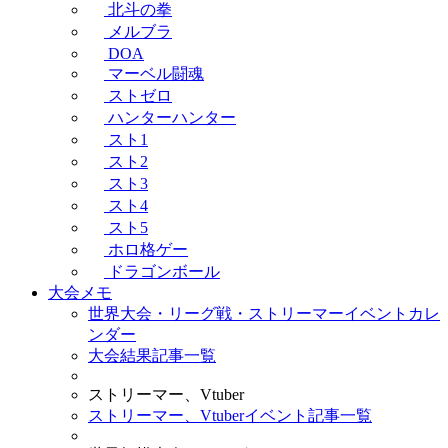
北斗の拳
メルブラ
DOA
マーベル闘魂
ストゼロ
ハンターハンター
スト1
スト2
スト3
スト4
スト5
ホロ格ゲー
ドラゴンボール
大会メモ
世界大会・リーグ戦・ストリーマーイベントカレ
ンダー
大会結果記事一覧
ストリーマー、Vtuber
ストリーマー、Vtuberイベント記事一覧