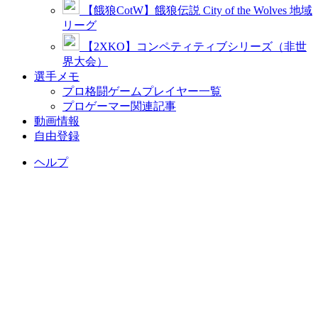
【餓狼CotW】餓狼伝説 City of the Wolves 地域
リーグ
【2XKO】コンペティティブシリーズ（非世
界大会）
選手メモ
プロ格闘ゲームプレイヤー一覧
プロゲーマー関連記事
動画情報
自由登録
ヘルプ