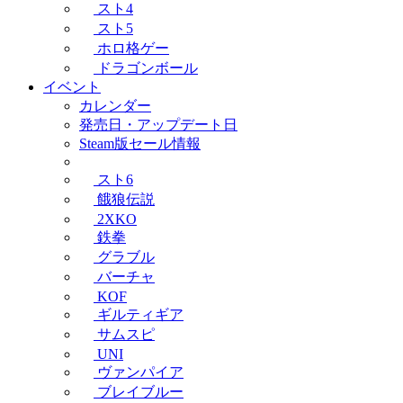
スト4
スト5
ホロ格ゲー
ドラゴンボール
イベント
カレンダー
発売日・アップデート日
Steam版セール情報
スト6
餓狼伝説
2XKO
鉄拳
グラブル
バーチャ
KOF
ギルティギア
サムスピ
UNI
ヴァンパイア
ブレイブルー