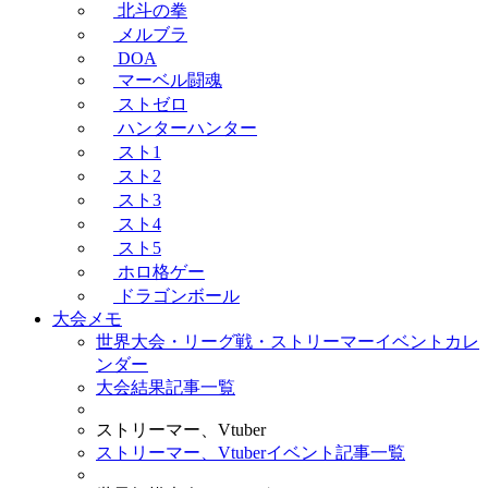
北斗の拳
メルブラ
DOA
マーベル闘魂
ストゼロ
ハンターハンター
スト1
スト2
スト3
スト4
スト5
ホロ格ゲー
ドラゴンボール
大会メモ
世界大会・リーグ戦・ストリーマーイベントカレ
ンダー
大会結果記事一覧
ストリーマー、Vtuber
ストリーマー、Vtuberイベント記事一覧