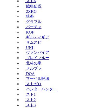
スト6
餓狼伝説
2XKO
鉄拳
グラブル
バーチャ
KOF
ギルティギア
サムスピ
UNI
ヴァンパイア
ブレイブルー
北斗の拳
メルブラ
DOA
マーベル闘魂
ストゼロ
ハンターハンター
スト1
スト2
スト3