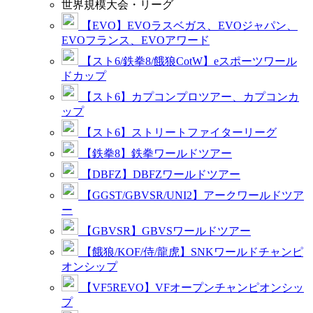
世界規模大会・リーグ
【EVO】EVOラスベガス、EVOジャパン、
EVOフランス、EVOアワード
【スト6/鉄拳8/餓狼CotW】eスポーツワール
ドカップ
【スト6】カプコンプロツアー、カプコンカ
ップ
【スト6】ストリートファイターリーグ
【鉄拳8】鉄拳ワールドツアー
【DBFZ】DBFZワールドツアー
【GGST/GBVSR/UNI2】アークワールドツア
ー
【GBVSR】GBVSワールドツアー
【餓狼/KOF/侍/龍虎】SNKワールドチャンピ
オンシップ
【VF5REVO】VFオープンチャンピオンシッ
プ