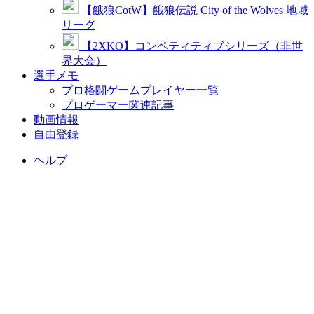
【餓狼CotW】餓狼伝説 City of the Wolves 地域
リーグ
【2XKO】コンペティティブシリーズ（非世
界大会）
選手メモ
プロ格闘ゲームプレイヤー一覧
プロゲーマー関連記事
動画情報
自由登録
ヘルプ