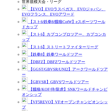
世界規模大会・リーグ
【EVO】EVOラスベガス、EVOジャパン、
EVOフランス、EVOアワード
【スト6/鉄拳8/餓狼CotW】eスポーツワール
ドカップ
【スト6】カプコンプロツアー、カプコンカ
ップ
【スト6】ストリートファイターリーグ
【鉄拳8】鉄拳ワールドツアー
【DBFZ】DBFZワールドツアー
【GGST/GBVSR/UNI2】アークワールドツア
ー
【GBVSR】GBVSワールドツアー
【餓狼/KOF/侍/龍虎】SNKワールドチャンピ
オンシップ
【VF5REVO】VFオープンチャンピオンシッ
プ