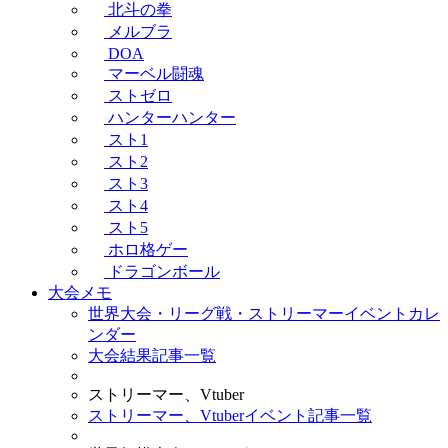
北斗の拳
メルブラ
DOA
マーベル闘魂
ストゼロ
ハンターハンター
スト1
スト2
スト3
スト4
スト5
ホロ格ゲー
ドラゴンボール
大会メモ
世界大会・リーグ戦・ストリーマーイベントカレ
ンダー
大会結果記事一覧
ストリーマー、Vtuber
ストリーマー、Vtuberイベント記事一覧