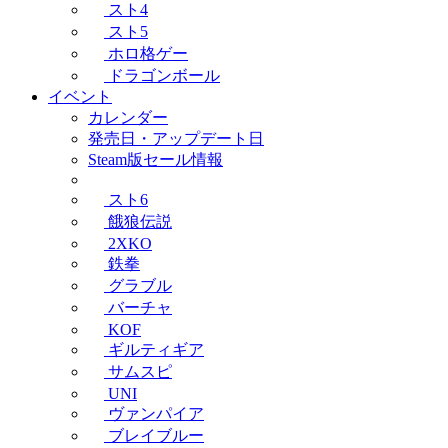
スト4
スト5
ホロ格ゲー
ドラゴンボール
イベント
カレンダー
発売日・アップデート日
Steam版セール情報
スト6
餓狼伝説
2XKO
鉄拳
グラブル
バーチャ
KOF
ギルティギア
サムスピ
UNI
ヴァンパイア
ブレイブルー