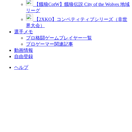
【餓狼CotW】餓狼伝説 City of the Wolves 地域
リーグ
【2XKO】コンペティティブシリーズ（非世
界大会）
選手メモ
プロ格闘ゲームプレイヤー一覧
プロゲーマー関連記事
動画情報
自由登録
ヘルプ