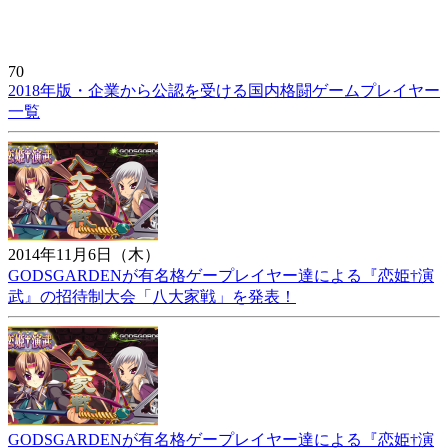
70
2018年版・企業から公認を受ける国内格闘ゲームプレイヤー
一覧
2014年11月6日（木）
GODSGARDENが有名格ゲープレイヤー達による『恋姫†演
武』の招待制大会「八大家戦」を発表！
GODSGARDENが有名格ゲープレイヤー達による『恋姫†演