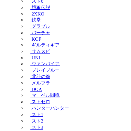
スト6
餓狼伝説
2XKO
鉄拳
グラブル
バーチャ
KOF
ギルティギア
サムスピ
UNI
ヴァンパイア
ブレイブルー
北斗の拳
メルブラ
DOA
マーベル闘魂
ストゼロ
ハンターハンター
スト1
スト2
スト3