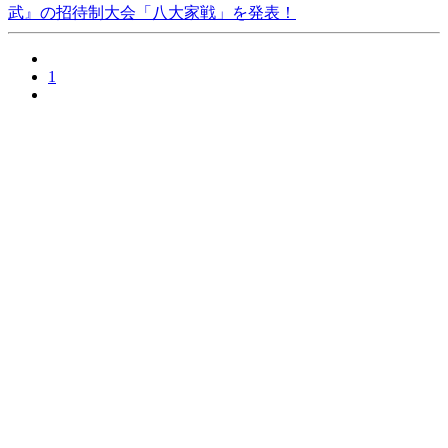
武』の招待制大会「八大家戦」を発表！
1