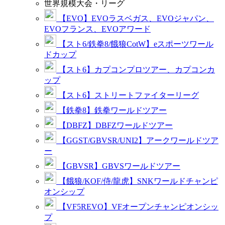
世界規模大会・リーグ
【EVO】EVOラスベガス、EVOジャパン、
EVOフランス、EVOアワード
【スト6/鉄拳8/餓狼CotW】eスポーツワール
ドカップ
【スト6】カプコンプロツアー、カプコンカ
ップ
【スト6】ストリートファイターリーグ
【鉄拳8】鉄拳ワールドツアー
【DBFZ】DBFZワールドツアー
【GGST/GBVSR/UNI2】アークワールドツア
ー
【GBVSR】GBVSワールドツアー
【餓狼/KOF/侍/龍虎】SNKワールドチャンピ
オンシップ
【VF5REVO】VFオープンチャンピオンシッ
プ