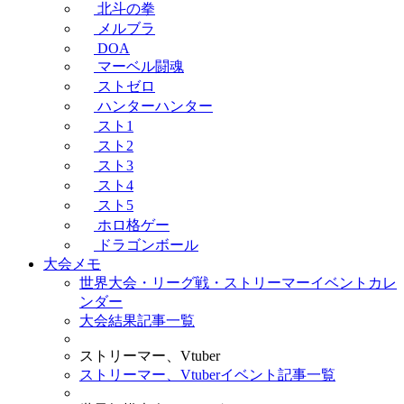
北斗の拳
メルブラ
DOA
マーベル闘魂
ストゼロ
ハンターハンター
スト1
スト2
スト3
スト4
スト5
ホロ格ゲー
ドラゴンボール
大会メモ
世界大会・リーグ戦・ストリーマーイベントカレ
ンダー
大会結果記事一覧
ストリーマー、Vtuber
ストリーマー、Vtuberイベント記事一覧