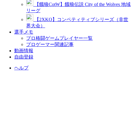
【餓狼CotW】餓狼伝説 City of the Wolves 地域
リーグ
【2XKO】コンペティティブシリーズ（非世
界大会）
選手メモ
プロ格闘ゲームプレイヤー一覧
プロゲーマー関連記事
動画情報
自由登録
ヘルプ