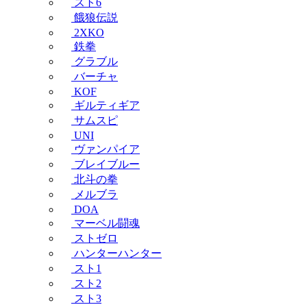
スト6
餓狼伝説
2XKO
鉄拳
グラブル
バーチャ
KOF
ギルティギア
サムスピ
UNI
ヴァンパイア
ブレイブルー
北斗の拳
メルブラ
DOA
マーベル闘魂
ストゼロ
ハンターハンター
スト1
スト2
スト3