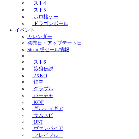
スト4
スト5
ホロ格ゲー
ドラゴンボール
イベント
カレンダー
発売日・アップデート日
Steam版セール情報
スト6
餓狼伝説
2XKO
鉄拳
グラブル
バーチャ
KOF
ギルティギア
サムスピ
UNI
ヴァンパイア
ブレイブルー