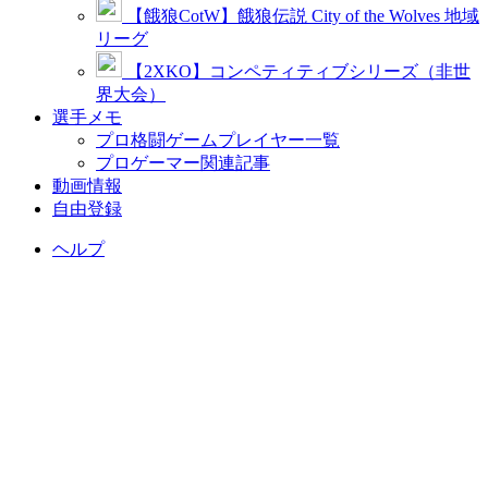
【餓狼CotW】餓狼伝説 City of the Wolves 地域
リーグ
【2XKO】コンペティティブシリーズ（非世
界大会）
選手メモ
プロ格闘ゲームプレイヤー一覧
プロゲーマー関連記事
動画情報
自由登録
ヘルプ