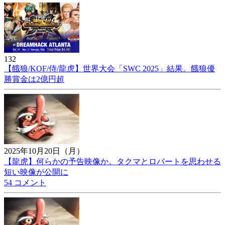
132
【餓狼/KOF/侍/龍虎】世界大会「SWC 2025」結果。餓狼優
勝賞金は2億円超
2025年10月20日（月）
【龍虎】何らかの予告映像か。タクマとロバートを思わせる
短い映像が公開に
54 コメント