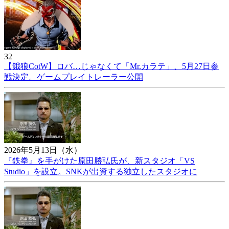
32
【餓狼CotW】ロバ…じゃなくて「Mr.カラテ」、5月27日参
戦決定。ゲームプレイトレーラー公開
2026年5月13日（水）
『鉄拳』を手がけた原田勝弘氏が、新スタジオ「VS
Studio」を設立。SNKが出資する独立したスタジオに