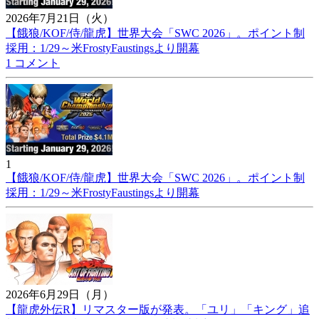
2026年7月21日（火）
【餓狼/KOF/侍/龍虎】世界大会「SWC 2026」。ポイント制
採用：1/29～米FrostyFaustingsより開幕
1 コメント
1
【餓狼/KOF/侍/龍虎】世界大会「SWC 2026」。ポイント制
採用：1/29～米FrostyFaustingsより開幕
2026年6月29日（月）
【龍虎外伝R】リマスター版が発表。「ユリ」「キング」追