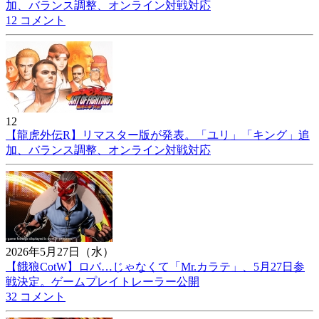
加、バランス調整、オンライン対戦対応
12 コメント
12
【龍虎外伝R】リマスター版が発表。「ユリ」「キング」追
加、バランス調整、オンライン対戦対応
2026年5月27日（水）
【餓狼CotW】ロバ…じゃなくて「Mr.カラテ」、5月27日参
戦決定。ゲームプレイトレーラー公開
32 コメント