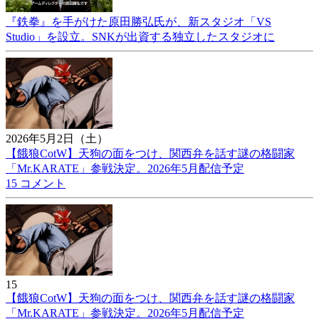
『鉄拳』を手がけた原田勝弘氏が、新スタジオ「VS
Studio」を設立。SNKが出資する独立したスタジオに
2026年5月2日（土）
【餓狼CotW】天狗の面をつけ、関西弁を話す謎の格闘家
「Mr.KARATE」参戦決定。2026年5月配信予定
15 コメント
15
【餓狼CotW】天狗の面をつけ、関西弁を話す謎の格闘家
「Mr.KARATE」参戦決定。2026年5月配信予定