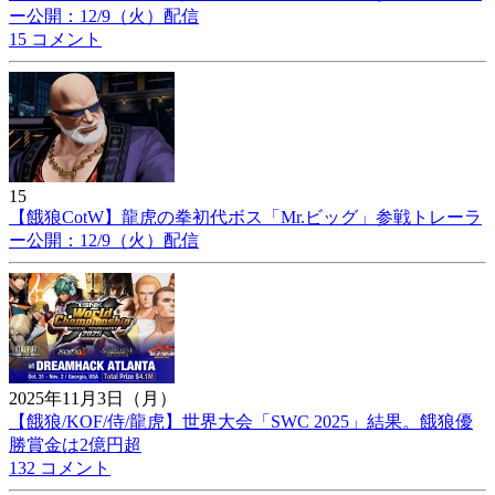
ー公開：12/9（火）配信
15 コメント
15
【餓狼CotW】龍虎の拳初代ボス「Mr.ビッグ」参戦トレーラ
ー公開：12/9（火）配信
2025年11月3日（月）
【餓狼/KOF/侍/龍虎】世界大会「SWC 2025」結果。餓狼優
勝賞金は2億円超
132 コメント