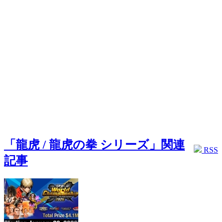
「龍虎 / 龍虎の拳 シリーズ」関連
RSS
記事