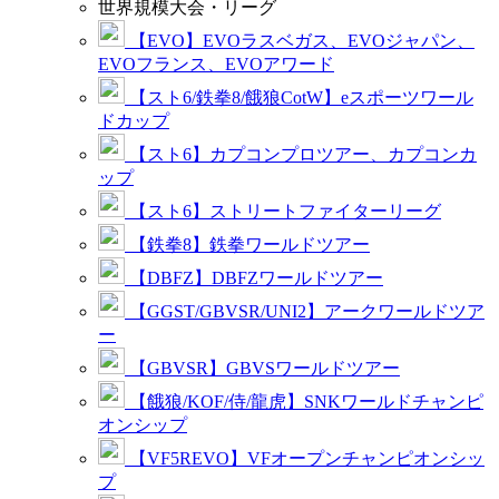
世界規模大会・リーグ
【EVO】EVOラスベガス、EVOジャパン、
EVOフランス、EVOアワード
【スト6/鉄拳8/餓狼CotW】eスポーツワール
ドカップ
【スト6】カプコンプロツアー、カプコンカ
ップ
【スト6】ストリートファイターリーグ
【鉄拳8】鉄拳ワールドツアー
【DBFZ】DBFZワールドツアー
【GGST/GBVSR/UNI2】アークワールドツア
ー
【GBVSR】GBVSワールドツアー
【餓狼/KOF/侍/龍虎】SNKワールドチャンピ
オンシップ
【VF5REVO】VFオープンチャンピオンシッ
プ