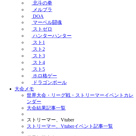
北斗の拳
メルブラ
DOA
マーベル闘魂
ストゼロ
ハンターハンター
スト1
スト2
スト3
スト4
スト5
ホロ格ゲー
ドラゴンボール
大会メモ
世界大会・リーグ戦・ストリーマーイベントカレ
ンダー
大会結果記事一覧
ストリーマー、Vtuber
ストリーマー、Vtuberイベント記事一覧