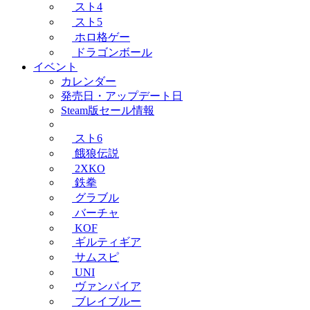
スト4
スト5
ホロ格ゲー
ドラゴンボール
イベント
カレンダー
発売日・アップデート日
Steam版セール情報
スト6
餓狼伝説
2XKO
鉄拳
グラブル
バーチャ
KOF
ギルティギア
サムスピ
UNI
ヴァンパイア
ブレイブルー