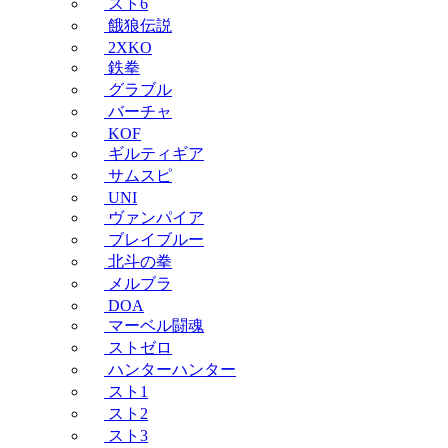
スト6
餓狼伝説
2XKO
鉄拳
グラブル
バーチャ
KOF
ギルティギア
サムスピ
UNI
ヴァンパイア
ブレイブルー
北斗の拳
メルブラ
DOA
マーベル闘魂
ストゼロ
ハンターハンター
スト1
スト2
スト3