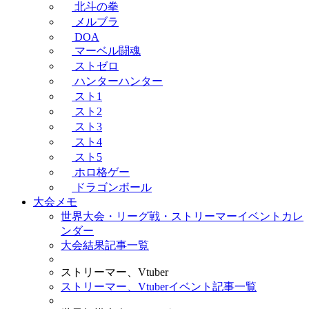
北斗の拳
メルブラ
DOA
マーベル闘魂
ストゼロ
ハンターハンター
スト1
スト2
スト3
スト4
スト5
ホロ格ゲー
ドラゴンボール
大会メモ
世界大会・リーグ戦・ストリーマーイベントカレ
ンダー
大会結果記事一覧
ストリーマー、Vtuber
ストリーマー、Vtuberイベント記事一覧