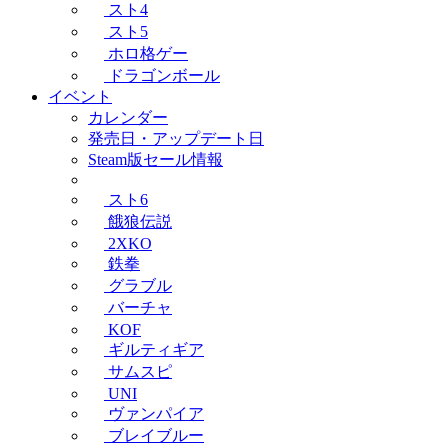
スト4
スト5
ホロ格ゲー
ドラゴンボール
イベント
カレンダー
発売日・アップデート日
Steam版セール情報
スト6
餓狼伝説
2XKO
鉄拳
グラブル
バーチャ
KOF
ギルティギア
サムスピ
UNI
ヴァンパイア
ブレイブルー