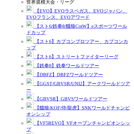
世界規模大会・リーグ
【EVO】EVOラスベガス、EVOジャパン、
EVOフランス、EVOアワード
【スト6/鉄拳8/餓狼CotW】eスポーツワール
ドカップ
【スト6】カプコンプロツアー、カプコンカ
ップ
【スト6】ストリートファイターリーグ
【鉄拳8】鉄拳ワールドツアー
【DBFZ】DBFZワールドツアー
【GGST/GBVSR/UNI2】アークワールドツア
ー
【GBVSR】GBVSワールドツアー
【餓狼/KOF/侍/龍虎】SNKワールドチャンピ
オンシップ
【VF5REVO】VFオープンチャンピオンシッ
プ