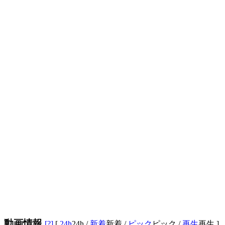
動画情報
[?]
[
24h
24h
/
新着
新着
/
ピック
ピック
/
再生
再生
]