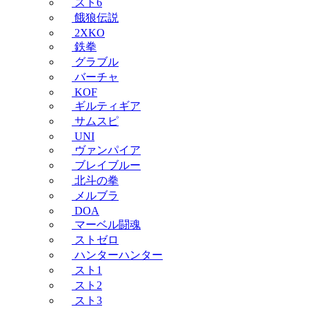
スト6
餓狼伝説
2XKO
鉄拳
グラブル
バーチャ
KOF
ギルティギア
サムスピ
UNI
ヴァンパイア
ブレイブルー
北斗の拳
メルブラ
DOA
マーベル闘魂
ストゼロ
ハンターハンター
スト1
スト2
スト3