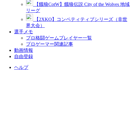
【餓狼CotW】餓狼伝説 City of the Wolves 地域
リーグ
【2XKO】コンペティティブシリーズ（非世
界大会）
選手メモ
プロ格闘ゲームプレイヤー一覧
プロゲーマー関連記事
動画情報
自由登録
ヘルプ