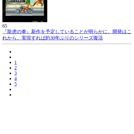
65
『龍虎の拳』新作を予定していることが明らかに。開発はこ
れから。実現すれば約30年ぶりのシリーズ復活
1
2
3
4
5