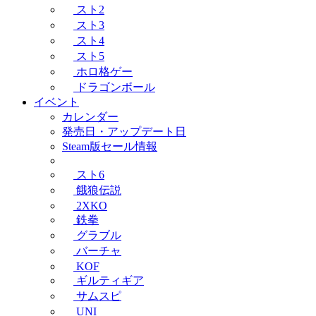
スト2
スト3
スト4
スト5
ホロ格ゲー
ドラゴンボール
イベント
カレンダー
発売日・アップデート日
Steam版セール情報
スト6
餓狼伝説
2XKO
鉄拳
グラブル
バーチャ
KOF
ギルティギア
サムスピ
UNI