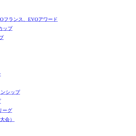
VOフランス、EVOアワード
ドカップ
プ
ー
オンシップ
プ
域リーグ
界大会）