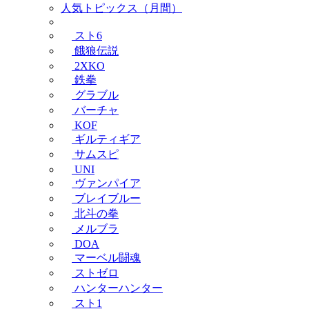
人気トピックス（月間）
スト6
餓狼伝説
2XKO
鉄拳
グラブル
バーチャ
KOF
ギルティギア
サムスピ
UNI
ヴァンパイア
ブレイブルー
北斗の拳
メルブラ
DOA
マーベル闘魂
ストゼロ
ハンターハンター
スト1