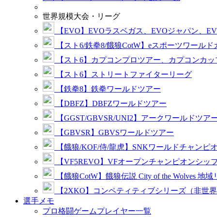
世界規模大会・リーグ
【EVO】EVOラスベガス、EVOジャパン、E
【スト6/鉄拳8/餓狼CotW】eスポーツワール
【スト6】カプコンプロツアー、カプコンカッ
【スト6】ストリートファイターリーグ
【鉄拳8】鉄拳ワールドツアー
【DBFZ】DBFZワールドツアー
【GGST/GBVSR/UNI2】アークワールドツア
【GBVSR】GBVSワールドツアー
【餓狼/KOF/侍/龍虎】SNKワールドチャンピ
【VF5REVO】VFオープンチャンピオンシッ
【餓狼CotW】餓狼伝説 City of the Wolves 地
【2XKO】コンペティティブシリーズ（非世
選手メモ
プロ格闘ゲームプレイヤー一覧