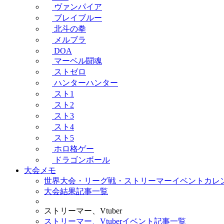
ヴァンパイア
ブレイブルー
北斗の拳
メルブラ
DOA
マーベル闘魂
ストゼロ
ハンターハンター
スト1
スト2
スト3
スト4
スト5
ホロ格ゲー
ドラゴンボール
大会メモ
世界大会・リーグ戦・ストリーマーイベントカレ
大会結果記事一覧
ストリーマー、Vtuber
ストリーマー、Vtuberイベント記事一覧