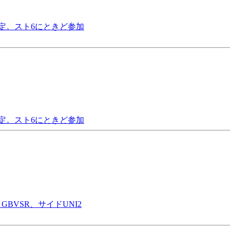
AWT指定。スト6にときど参加
AWT指定。スト6にときど参加
BVSR、サイドUNI2